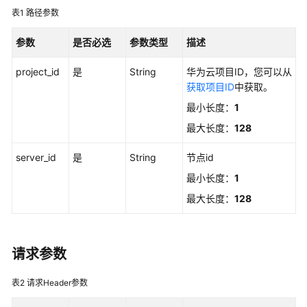
介
表1
路径参数
绍
参数
是否必选
参数类型
描述
快
速
project_id
是
String
华为云项目ID，您可以从
入
获取项目ID
中获取。
门
最小长度：
1
用
最大长度：
128
户
指
server_id
是
String
节点id
南
最小长度：
1
最大长度：
128
最
佳
实
践
请求参数
API
表2
请求Header参数
参