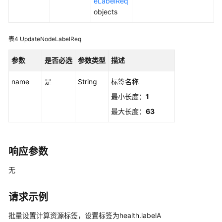
智
eLabelReq
能
objects
体
平
表4
UpdateNodeLabelReq
台）
参数
是否必选
参数类型
描述
项
目
name
是
String
标签名称
管
最小长度：
1
理
最大长度：
63
系
统
管
响应参数
理
无
计
算
请求示例
资
源
批量设置计算资源标签，设置标签为health.labelA
扩