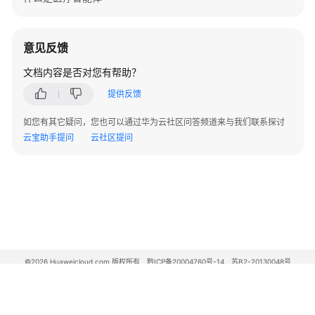
理
节
意见反馈
点
文档内容是否对您有帮助？
标
签
提供反馈
管
理
如您有其它疑问，您也可以通过华为云社区问答频道来与我们联系探讨
云宝助手提问
云社区提问
设
置
节
点
标
签
©2026 Huaweicloud.com 版权所有
黔ICP备20004760号-14
苏B2-20130048号
获
A2.B1.B2-20070312
取
增值电信业务经营许可证：B1.B2-20200593 | 代理域名注册服务机构：新网、西数
节
电子营业执照
贵公网安备 52990002000093号
点