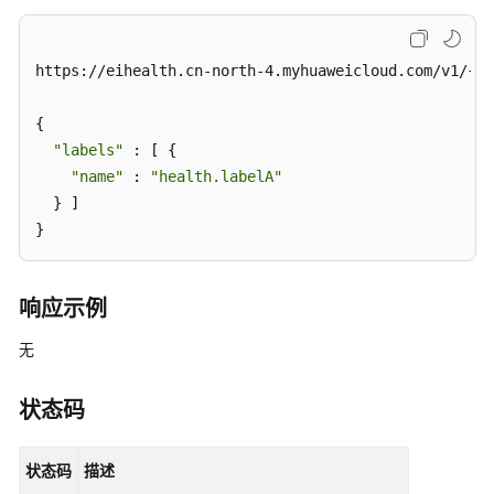
缩
容
https://eihealth.cn-north-4.myhuaweicloud.com/v1/{pr
计
算
{

资
"labels"
 : [ {

源
"name"
 : 
"health.labelA"
管
  } ]

理
}
数
据
响应示例
库
资
无
源
管
状态码
理
用
状态码
描述
户