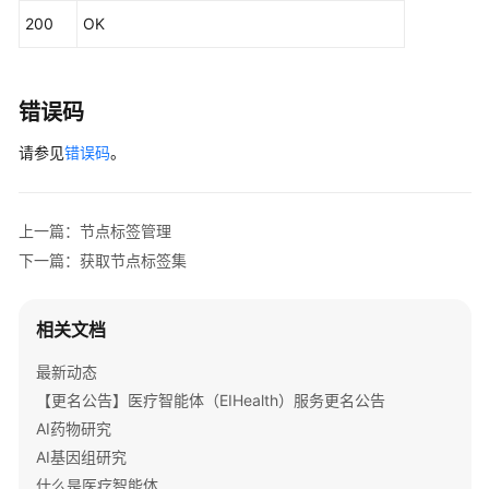
管
200
OK
理
作
错误码
业
清
请参见
错误码
。
理
配
置
上一篇：节点标签管理
下一篇：获取节点标签集
标
签
管
相关文档
理
最新动态
消
【更名公告】医疗智能体（EIHealth）服务更名公告
息
AI药物研究
中
AI基因组研究
心
管
什么是医疗智能体