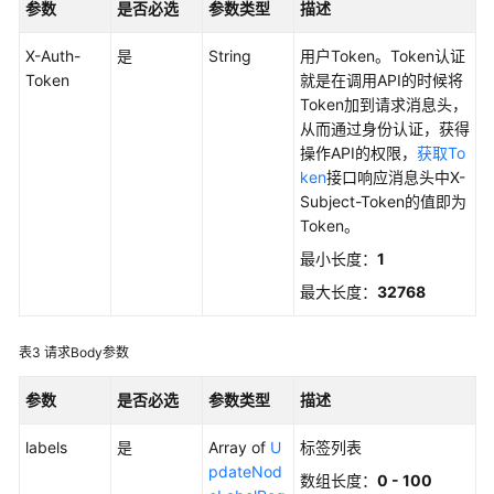
考
参数
是否必选
参数类型
描述
使
X-Auth-
是
String
用户Token。Token认证
用
Token
就是在调用API的时候将
前
Token加到请求消息头，
必
从而通过身份认证，获得
读
操作API的权限，
获取To
ken
接口响应消息头中X-
API
Subject-Token的值即为
概
Token。
览
最小长度：
1
最大长度：
32768
如
何
调
表3
请求Body参数
用
API
参数
是否必选
参数类型
描述
labels
API（医
是
Array of
U
标签列表
疗
pdateNod
数组长度：
0 - 100