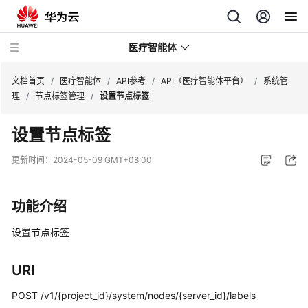
医疗智能体
文档首页
/
医疗智能体
/
API参考
/
API（医疗智能体平台）
/
系统管
理
/
节点标签管理
/
设置节点标签
最
设置节点标签
新
动
更新时间：
2024-05-09 GMT+08:00
态
服
功能介绍
务
公
设置节点标签
告
URI
产
品
POST /v1/{project_id}/system/nodes/{server_id}/labels