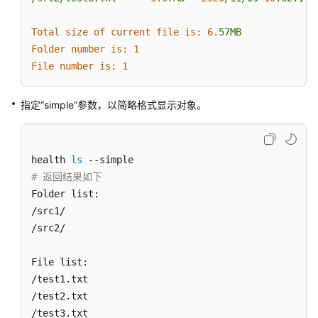
取
数
Total size of current file is:
6.
57MB
据
Folder number is:
1
归
File number is:
1
档
列
指定“simple”参数，以简略格式显示对象。
表
修
改
health 
ls
归
# 返回结果如下
档
Folder list:

区
/src1/   

域
/src2/   

获
File list:

取
/test1.txt           

数
/test2.txt           

据
/test3.txt           

作