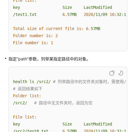
File list:
档
key
Size
LastModified
/test1.txt
6.
57MB
2020
/11/09
10
:32:12
获
取
Total size of current file is:
6.
57MB
归
Folder number is:
2
档
File number is:
1
数
据
指定“path”参数，列举某指定路径中的对象。
删
除
归
health
ls
/src2/
# 列举路径中的文件夹对象时，需使用/xx
档
# 返回结果如下
Folder list:
恢
/src2/
# 路径中无文件夹时，返回为空
复
归
File list:
档
key
Size
LastModified
/src2/test8.txt
获
6.
57MB
2020
/11/09
10
:32:12