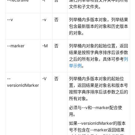
体
文件和子文件夹。
eihealth-
toolkit
--v
-v
否
列举桶内多版本对象，列举结果
包含最新版本的对象和历史版本
获
的对象。
取
并
--marker
-M
否
列举桶内对象的起始位置，返回
使
结果是按照字典序排序后该参数
用
之后的所有对象，具体可参考
列
命
举示例
。
令
行
--
-V
否
列举桶内多版本对象的起始位
工
versionIdMarker
置，返回结果是对象名和版本号
具
按照字典序排序后该参数之后的
eihealth-
所有对象。
toolkit
必须与--v和--marker配合使
用。
系
统
如果--versionIdMarker的版本
设
号不包含在--marker返回结果