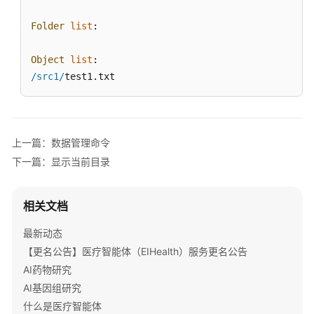
作
业
Folder
list
:

移
Object
list
动
/src1/
test1.
txt
对
象
增
上一篇：数据管理命令
量
下一篇：显示当前目录
同
步
相关文档
删
除
最新动态
分
【更名公告】医疗智能体（EIHealth）服务更名公告
段
AI药物研究
上
AI基因组研究
传
什么是医疗智能体
任