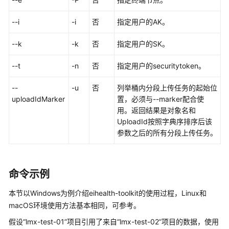
对
象
--i
-i
否
指定用户的AK。
显
--k
-k
否
指定用户的SK。
示
当
--t
-n
否
指定用户的securitytoken。
前
目
--
-u
否
列举桶内分段上传任务的起始位
录
uploadIdMarker
置，必须与--marker配合使
用。返回结果是对象名和
切
UploadId按照字典序排序后该
换
参数之后的所有分段上传任务。
路
径
命令示例
文
件
本节以Windows为例介绍eihealth-toolkit的使用过程，Linux和
拷
macOS环境使用方法基本相同，可参考。
贝
假设“lmx-test-01”项目引用了来自“lmx-test-02”项目的数据，使用