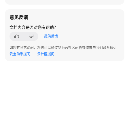
务
修
意见反馈
改
文档内容是否对您有帮助？
权
限
提供反馈
如您有其它疑问，您也可以通过华为云社区问答频道来与我们联系探讨
查
云宝助手提问
云社区提问
看
对
象
属
性
数
据
库
管
理
命