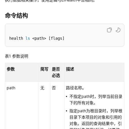
公
告
命令结构
产
品
介
health 
ls
 <path> [flags]
绍
快
表1
参数说明
速
入
参数
简写
是否
描述
门
必选
用
path
无
否
路径名称。
户
不指定path时，列举当前目录
指
下的所有对象。
南
指定path为根目录时，列举根
目录下本项目的对象和引用的
最
对象。返回的查询结果中，引
佳