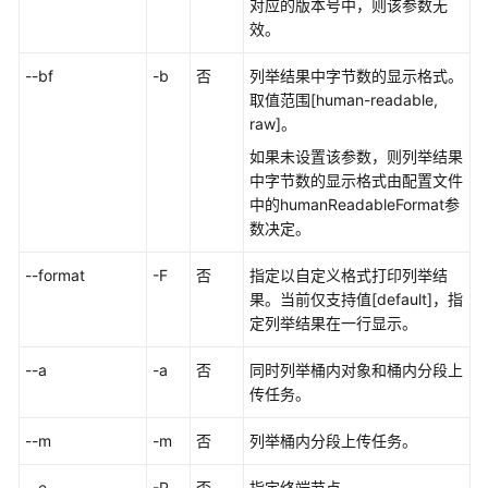
置
对应的版本号中，则该参数无
命
效。
令
--bf
-b
否
列举结果中字节数的显示格式。
取值范围[human-readable,
项
raw]。
目
管
如果未设置该参数，则列举结果
理
中字节数的显示格式由配置文件
命
中的humanReadableFormat参
令
数决定。
数
--format
-F
否
指定以自定义格式打印列举结
据
果。当前仅支持值[default]，指
管
定列举结果在一行显示。
理
命
--a
-a
否
同时列举桶内对象和桶内分段上
令
传任务。
--m
-m
否
列举桶内分段上传任务。
列
举
--e
-P
否
指定终端节点。