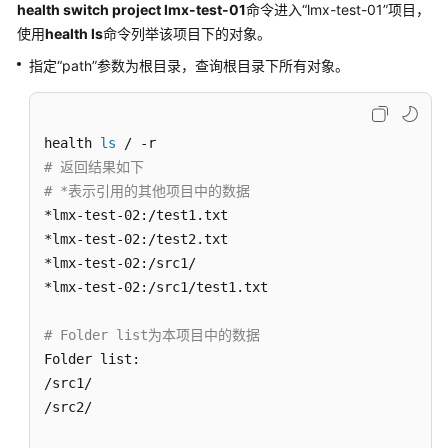
创
health switch project lmx-test-01
命令进入“lmx-test-01”项目，
建
使用
health ls
命令列举该项目下的对象。
子
指定“path”参数为根目录，查询根目录下所有对象。
目
录
上
health 
ls
传
# 返回结果如下
数
# *表示引用的其他项目中的数据
据
*lmx-test-02:/test1.txt

*lmx-test-02:/test2.txt

清
*lmx-test-02:/src1/

理
*lmx-test-02:/src1/test1.txt

本
地
# Folder list为本项目中的数据
记
录
Folder list:

的
/src1/   

上
/src2/   

传
文