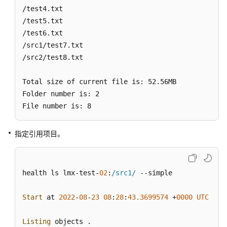
业
/test4.txt          

/test5.txt         

删
/test6.txt           

除
/src1/test7.txt      

数
/src2/test8.txt

据
作
Total size of current file is: 52.56MB

业
Folder number is: 2

File number is: 8
重
试
数
指定引用项目。
据
作
业
health ls lmx-test-
02
:
/src1/
 --simple

取
Start
 at 
2022
-
08
-
23
08
:
28
:
43.3699574
 +
0000
UTC
消
数
Listing
 objects .

据