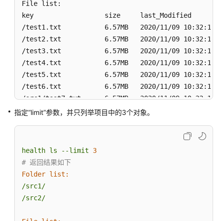
File list:

件
key                  size     last_Modified  

/test1.txt           6.57MB   2020/11/09 10:32:12  
下
/test2.txt           6.57MB   2020/11/09 10:32:12

载
/test3.txt           6.57MB   2020/11/09 10:32:12

数
/test4.txt           6.57MB   2020/11/09 10:32:12

据
/test5.txt           6.57MB   2020/11/09 10:32:12

/test6.txt           6.57MB   2020/11/09 10:32:12

删
/src1/test7.txt      6.57MB   2020/11/09 10:32:12

除
数
/src2/test8.txt      6.57MB   2020/11/09 10:32:12

指定“limit”参数，并只列举项目中的3个对象。
据
Total size of current file is: 52.56MB

数
Folder number is: 4

health
ls
--limit
3
据
File number is: 8
# 返回结果如下
导
Folder list:
入
/src1/
/src2/
创
建
归