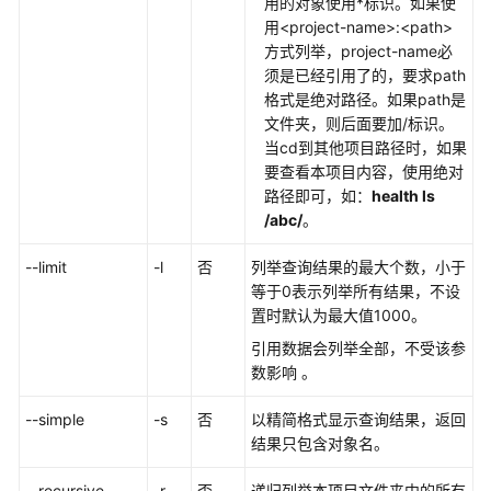
用的对象使用*标识。如果使
实
用<project-name>:<path>
践
方式列举，project-name必
须是已经引用了的，要求path
API
格式是绝对路径。如果path是
参
文件夹，则后面要加/标识。
考
当cd到其他项目路径时，如果
要查看本项目内容，使用绝对
CLI
路径即可，如：
health ls
命
/abc/
。
令
速
--limit
-l
否
列举查询结果的最大个数，小于
查
等于0表示列举所有结果，不设
置时默认为最大值1000。
什
引用数据会列举全部，不受该参
么
数影响 。
是
医
--simple
-s
否
以精简格式显示查询结果，返回
疗
结果只包含对象名。
智
能
--recursive
-r
否
递归列举本项目文件夹中的所有