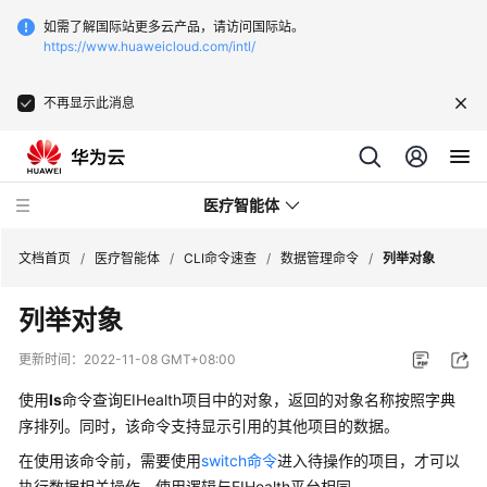
如需了解国际站更多云产品，请访问国际站。
https://www.huaweicloud.com/intl/
不再显示此消息
医疗智能体
文档首页
/
医疗智能体
/
CLI命令速查
/
数据管理命令
/
列举对象
列举对象
最
新
更新时间：
2022-11-08 GMT+08:00
动
态
使用
ls
命令查询EIHealth项目中的对象，返回的对象名称按照字典
序排列。同时，该命令支持显示引用的其他项目的数据。
服
在使用该命令前，需要使用
switch命令
进入待操作的项目，才可以
务
执行数据相关操作，使用逻辑与EIHealth平台相同。