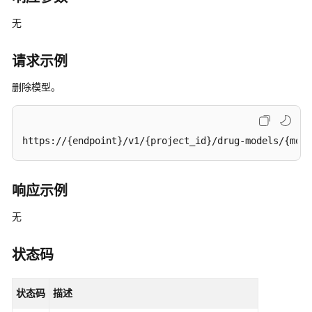
用
API
无
API（医
请求示例
疗
智
删除模型。
能
体
平
https://{endpoint}/v1/{project_id}/drug-models/{mode
台）
API（盘
响应示例
古
辅
无
助
制
状态码
药
平
台）
状态码
描述