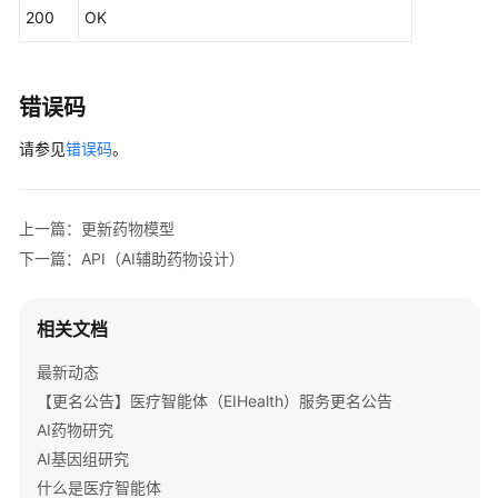
CSS
200
OK
集
群
管
错误码
理
请参见
错误码
。
药
物
通
上一篇：更新药物模型
用
接
下一篇：API（AI辅助药物设计）
口
相关文档
药
物
最新动态
数
【更名公告】医疗智能体（EIHealth）服务更名公告
据
库
AI药物研究
管
AI基因组研究
理
什么是医疗智能体