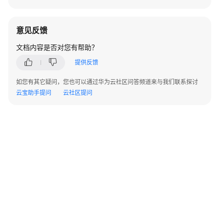
药
物
意见反馈
作
业
文档内容是否对您有帮助？
管
提供反馈
理
如您有其它疑问，您也可以通过华为云社区问答频道来与我们联系探讨
自
云宝助手提问
云社区提问
由
能
微
扰
作
业
管
理
分
子