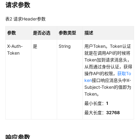
实
请求参数
践
表2
请求Header参数
API
参
参数
是否必选
参数类型
描述
考
X-Auth-
是
String
用户Token。Token认证
使
Token
就是在调用API的时候将
用
Token加到请求消息头，
前
从而通过身份认证，获得
必
操作API的权限，
获取To
读
ken
接口响应消息头中X-
Subject-Token的值即为
API
Token。
概
最小长度：
1
览
最大长度：
32768
如
何
调
响应参数