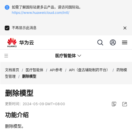
如需了解国际站更多云产品，请访问国际站。
https://www.huaweicloud.com/intl/
不再显示此消息
医疗智能体
文档首页
/
医疗智能体
/
API参考
/
API（盘古辅助制药平台）
/
药物模
型管理
/
删除模型
最
删除模型
新
动
更新时间：
2024-05-09 GMT+08:00
态
功能介绍
服
删除模型。
务