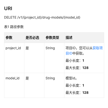
公
告
URI
DELETE /v1/{project_id}/drug-models/{model_id}
产
品
表1
路径参数
介
绍
参数
是否必选
参数类型
描述
快
project_id
是
String
项目ID，您可以从
获取项
速
目ID
中获取。
入
最小长度：
1
门
最大长度：
128
用
户
model_id
是
String
模型id。
指
最小长度：
1
南
最大长度：
128
最
佳