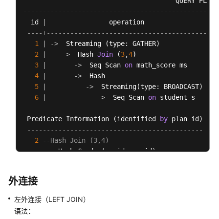
DWS
--------------------------------------------------
排
  id 
|
                operation                
|
 E
序
----+-----------------------------------------+--
规
1
|
-
>
  Streaming (type: GATHER)            
|
则
2
|
-
>
  Hash 
Join
 (
3
,
4
)                  
|
3
|
-
>
  Seq Scan 
on
 math_score ms     
|
DWS
4
|
-
>
  Hash                          
|
物
5
|
-
>
  Streaming(type: BROADCAST) 
|
化
6
|
-
>
  Seq Scan 
on
 student s   
|
视
图
 Predicate Information (identified 
by
 plan id)

---------------------------------------------
DWS
2
--Hash Join (3,4)
用
         Hash Cond: (ms.id 
=
 s.id)

户
自
=
=
=
=
=
=
 Query Summary 
=
=
=
=
=
定
外连接
-------------------------------
义
System
 available mem: 
1761280
KB

左外连接（LEFT JOIN）
函
 Query Max mem: 
1761280
KB

语法：
数
 Query estimated mem: 
4400
KB
