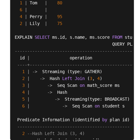
1
|
 Tom   
|
80
开
6
|
|
发
4
|
 Perry 
|
95
者
2
|
 Lily  
|
75
术
语
EXPLAIN 
SELECT
 ms.id, s.name, ms.score 
FROM
 studen
表
--------------------------------------------------
开
  id 
|
                operation                
|
 E
发
----+-----------------------------------------+--
指
1
|
-
>
  Streaming (type: GATHER)            
|
南
2
|
-
>
  Hash 
Left
Join
 (
3
, 
4
)            
|
(9.1.1.x)
3
|
-
>
  Seq Scan 
on
 math_score ms     
|
4
|
-
>
  Hash                          
|
历
5
|
-
>
  Streaming(type: BROADCAST) 
|
史
6
|
-
>
  Seq Scan 
on
 student s   
|
版
本
 Predicate Information (identified 
by
 plan id)

---------------------------------------------
SQL
2
--Hash Left Join (3, 4)
语