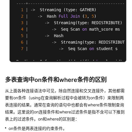
----+--------------------------------------------
视
1
|
-
>
  Streaming (type: GATHER)               
频
2
|
-
>
  Hash 
Full
Join
 (
3
, 
5
)               
帮
3
|
-
>
  Streaming(type: REDISTRIBUTE)    
助
4
|
-
>
  Seq Scan 
on
 math_score ms     
5
|
-
>
  Hash                             
性
6
|
-
>
  Streaming(type: REDISTRIBUTE) 
能
7
|
-
>
  Seq Scan 
on
 student s      
白
皮
 Predicate Information (identified 
by
 plan id)

书
---------------------------------------------
2
--Hash Full Join (3, 5)
文
多表查询中on条件和where条件的区别
         Hash Cond: (ms.id 
=
 s.id)

档
从上面各种连接语法中可见，除自然连接和交叉连接外，其他都需
下
=
=
=
=
=
=
 Query Summary 
=
=
=
=
=
载
要有on条件（using在查询解析过程中会被转为on条件）来限制两
-------------------------------
表连接的结果。通常在查询的语句中也都会有where条件限制查询
System
 available mem: 
1761280
KB

结果。这里说的on连接条件和where过滤条件是指不含可以下推到
 Query Max mem: 
1761280
KB

通
表上的过滤条件。on和where的区别是：
 Query estimated mem: 
6496
KB

用
(
20
rows
on条件是两表连接的约束条件。
参