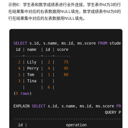
示例6：学生表和数学成绩表进行全外连接，学生表中id为3的行
码
在结果集中对应的右表数据用NULL填充，数学成绩表中id为6的
示
例
行在结果集中对应的左表数据用NULL填充。
错
误
SELECT
 s.id, s.name, ms.id, ms.score 
FROM
 student 
码
 id 
|
 name  
|
 id 
|
参
----+-------+----+-------
考
2
|
 Lily  
|
2
|
75
4
|
 Perry 
|
4
|
95
常
1
|
 Tom   
|
1
|
80
见
3
|
 Tina  
|
|
问
|
|
6
|
题
(
5
rows
)

故
EXPLAIN 
SELECT
 s.id, s.name, ms.id, ms.score 
FROM
 
障
排
--------------------------------------------------
除
  id 
|
                 operation                  