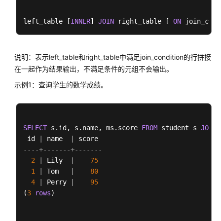
left_table [
INNER
] 
JOIN
 right_table [ 
ON
 join_cond
使
用
前
必
说明：表示left_table和right_table中满足join_condition的行拼接
读
在一起作为结果输出，不满足条件的元组不会输出。
示例1：查询学生的数学成绩。
DWS
开
发
设
SELECT
 s.id, s.name, ms.score 
FROM
 student s 
JOIN
 
计
 id 
|
 name  
|
建
----+-------+-------
议
2
|
 Lily  
|
75
1
|
 Tom   
|
80
创
4
|
 Perry 
|
95
建
(
3
rows
)

和
管
理