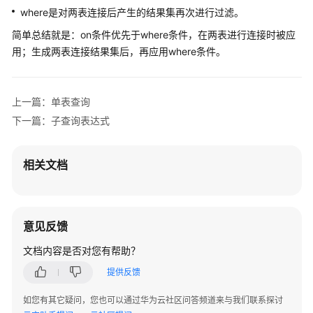
考
where是对两表连接后产生的结果集再次进行过滤。
简单总结就是：on条件优先于where条件，在两表进行连接时被应
产
用；生成两表连接结果集后，再应用where条件。
品
术
语
上一篇：单表查询
责
下一篇：子查询表达式
任
共
相关文档
担
云
服
意见反馈
务
等
文档内容是否对您有帮助？
级
提供反馈
协
议
如您有其它疑问，您也可以通过华为云社区问答频道来与我们联系探讨
（SLA）