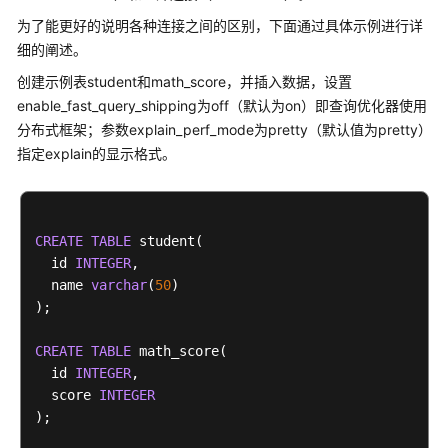
介
绍
为了能更好的说明各种连接之间的区别，下面通过具体示例进行详
细的阐述。
计
创建示例表student和math_score，并插入数据，设置
费
enable_fast_query_shipping为off（默认为on）即查询优化器使用
说
分布式框架；参数explain_perf_mode为pretty（默认值为pretty）
明
指定explain的显示格式。
快
速
入
CREATE
TABLE
 student(

门
  id 
INTEGER
,

  name 
varchar
(
50
)

用
);

户
指
CREATE
TABLE
 math_score(

南
  id 
INTEGER
,

  score 
INTEGER
最
);

佳