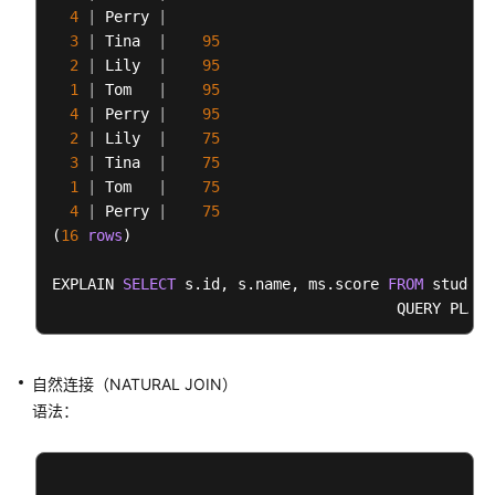
表
4
|
 Perry 
|
连
3
|
 Tina  
|
95
接
2
|
 Lily  
|
95
查
1
|
 Tom   
|
95
询
4
|
 Perry 
|
95
2
|
 Lily  
|
75
3
|
 Tina  
子
|
75
1
|
 Tom   
查
|
75
4
|
 Perry 
询
|
75
(
16
rows
表
)

达
EXPLAIN 
式
SELECT
 s.id, s.name, ms.score 
FROM
 student
--------------------------------------------------
WITH
  id 
|
                operation                
|
 E
表
----+-----------------------------------------+--
自然连接（NATURAL JOIN）
达
1
|
-
>
  Streaming (type: GATHER)            
|
式
语法：
2
|
-
>
  Nested Loop (
3
,
4
)                
|
3
|
-
>
  Seq Scan 
on
 math_score ms     
|
UNION
4
|
-
>
  Materialize                   
|
操