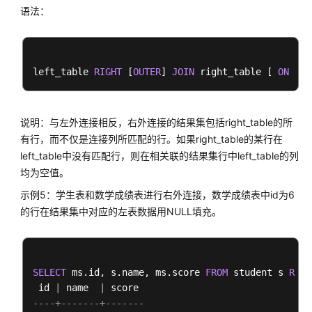
仓
语法：
=
=
=
=
=
=
 Query Summary 
=
=
=
=
=
DWS
------------------------------
系
System
 available mem: 
901120
KB

统
 Query Max mem: 
901120
KB

left_table 
RIGHT
 [
OUTER
] 
JOIN
 right_table [ 
ON
 joi
表
 Query estimated mem: 
7520
KB

和
(
20
rows
系
说明：与左外连接相反，右外连接的结果集包括right_table的所
统
有行，而不仅是连接列所匹配的行。如果right_table的某行在
视
left_table中没有匹配行，则在相关联的结果集行中left_table的列
图
均为空值。
DWS
示例5：学生表和数学成绩表进行右外连接，数学成绩表中id为6
数
的行在结果集中对应的左表数据用NULL填充。
据
库
GUC
参
SELECT
 ms.id, s.name, ms.score 
FROM
 student s 
RIGH
数
 id 
|
 name  
|
----+-------+-------
DWS