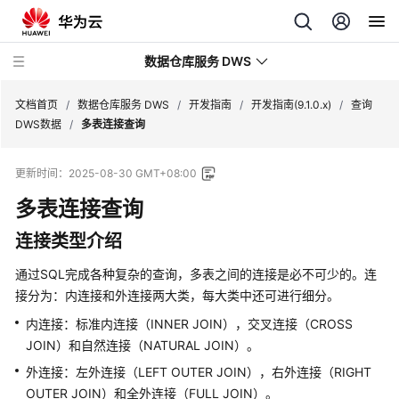
数据仓库服务 DWS
文档首页
/
数据仓库服务 DWS
/
开发指南
/
开发指南(9.1.0.x)
/
查询
DWS数据
/
多表连接查询
最
更新时间：
2025-08-30 GMT+08:00
新
动
多表连接查询
态
连接类型介绍
服
通过SQL完成各种复杂的查询，多表之间的连接是必不可少的。连
务
接分为：内连接和外连接两大类，每大类中还可进行细分。
公
告
内连接：标准内连接（INNER JOIN），交叉连接（CROSS
JOIN）和自然连接（NATURAL JOIN）。
产
外连接：左外连接（LEFT OUTER JOIN），右外连接（RIGHT
品
OUTER JOIN）和全外连接（FULL JOIN）。