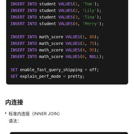
实
INSERT
INTO
 student 
VALUES
(
1
, 
'Tom'
践
INSERT
INTO
 student 
VALUES
(
2
, 
'Lily'
INSERT
INTO
 student 
VALUES
(
3
, 
'Tina'
数
INSERT
INTO
 student 
VALUES
(
4
, 
'Perry'
);

据
迁
INSERT
INTO
 math_score 
VALUES
(
1
, 
80
移
INSERT
INTO
 math_score 
VALUES
(
2
, 
75
与
INSERT
INTO
 math_score 
VALUES
(
4
, 
95
同
INSERT
INTO
 math_score 
VALUES
(
6
, 
NULL
);

步
SET
 enable_fast_query_shipping 
=
开
SET
 explain_perf_mode 
=
发
指
南
内连接
开
标准内连接（INNER JOIN）
发
语法：
指
南
(9.1.0.x)