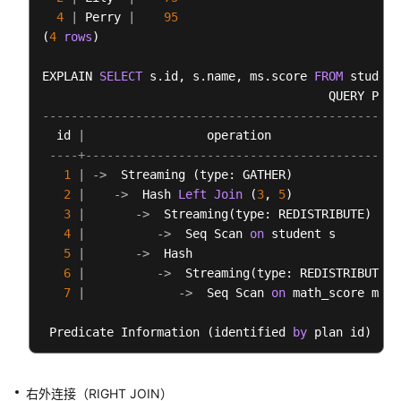
二
4
|
 Perry 
|
95
次
(
4
rows
)

开
发
EXPLAIN 
SELECT
 s.id, s.name, ms.score 
FROM
 student
DWS
--------------------------------------------------
资
  id 
|
                 operation                  
源
----+--------------------------------------------
监
1
|
-
>
  Streaming (type: GATHER)               
控
2
|
-
>
  Hash 
Left
Join
 (
3
, 
5
)               
3
|
-
>
  Streaming(type: REDISTRIBUTE)    
DWS
4
|
-
>
  Seq Scan 
on
 student s         
性
5
|
-
>
  Hash                             
能
6
|
-
>
  Streaming(type: REDISTRIBUTE) 
调
7
|
-
>
  Seq Scan 
on
 math_score ms  
优
 Predicate Information (identified 
by
 plan id)

实
---------------------------------------------
时
2
--Hash Left Join (3, 5)
数
         Hash Cond: (s.id 
=
 ms.id)

右外连接（RIGHT JOIN）