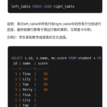
 Query Max mem: 
1761280
KB

数
 Query estimated mem: 
4400
KB

left_table 
CROSS
JOIN
据
(
19
rows
库
安
说明：表示left_table中所有行和right_table中的所有行分别进行
全
连接，最终结果行数等于两边行数的乘积。又称笛卡尔积。
管
理
示例2：学生表和数学成绩表的交叉连接。
查
询
DWS
SELECT
 s.id, s.name, ms.score 
FROM
 student s 
CROSS
数
 id 
|
 name  
|
据
----+-------+-------
3
|
 Tina  
|
80
单
2
|
 Lily  
|
80
表
1
|
 Tom   
|
80
查
4
|
 Perry 
|
80
询
3
|
 Tina  
|
2
|
 Lily  
|
多
1
|
 Tom   
|