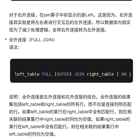
         Hash Cond: (ms.id 
=
 s.id)

法
参
=
=
=
=
=
=
 Query Summary 
=
=
=
=
=
对于右外连接，在join算子中却显示的是Left。这是因为，右外连
考
-------------------------------
接其实就是将左右表进行交互后的左外连接，所以数据库内部实
System
 available mem: 
1761280
KB

现为了减少处理逻辑，会将右外连接转为左外连接。
工
 Query Max mem: 
1761280
KB

全外连接（FULL JOIN）
具
 Query estimated mem: 
5424
KB

语法：
指
(
19
rows
南
API
left_table 
FULL
 [
OUTER
] 
JOIN
 right_table [ 
ON
 join
参
考
SDK
说明：全外连接是左外连接和右外连接的综合。全外连接的结果
参
集包括left_table和right_table的所有行，而不仅是连接列所匹配
考
的行。如果left_table的某行在right_table中没有匹配行，则在相
关联的结果集行中right_table的列均为空值。如果right_table的
场
某行在left_table中没有匹配行，则在相关联的结果集行中
景
left_table的列均为空值。
代