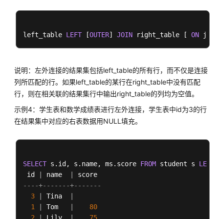
(
19
rows
DWS
存
left_table 
LEFT
 [
OUTER
] 
JOIN
 right_table [ 
ON
 join
储
过
程
说明：左外连接的结果集包括left_table的所有行，而不仅是连接
使
列所匹配的行。如果left_table的某行在right_table中没有匹配
用
行，则在相关联的结果集行中输出right_table的列均为空值。
PostGIS
示例4：学生表和数学成绩表进行左外连接，学生表中id为3的行
Extension
在结果集中对应的右表数据用NULL填充。
使
用
JDBC
SELECT
 s.id, s.name, ms.score 
FROM
 student s 
LEFT
或
 id 
|
 name  
|
ODBC
----+-------+-------
进
3
|
 Tina  
|
行
1
|
 Tom   
|
80
DWS
2
|
 Lily  
|
75