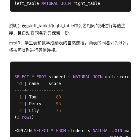
5
|
-
>
  Streaming(type: BROADCAST) 
|
left_table 
作
NATURAL
JOIN
6
|
-
>
  Seq Scan 
on
 student s   
|
符
的
=
=
=
=
=
=
 Query Summary 
=
=
=
=
=
使
说明：表示left_table和right_table中列名相同的列进行等值连
-------------------------------
用
接，且自动将同名列只保留一份。
System
 available mem: 
1761280
KB

示例3：学生表和数学成绩表的自然连接，两表的同名列为id列，
 Query Max mem: 
1761280
KB

跨
 Query estimated mem: 
4144
KB

将按照id列进行等值连接。
逻
(
14
rows
辑
集
群
SELECT
*
FROM
 student s 
NATURAL
JOIN
 math_score ms;
数
 id 
|
 name  
|
据
----+-------+-------
读
1
|
 Tom   
|
80
写
4
|
 Perry 
|
95
2
|
 Lily  
|
75
SQL
(
3
rows
)

on
Hudi
EXPLAIN 
SELECT
*
FROM
 student s 
NATURAL
JOIN
 math_