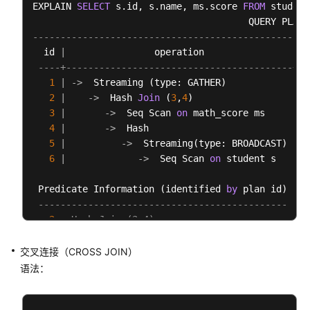
EXPLAIN 
SELECT
 s.id, s.name, ms.score 
FROM
 student
DWS
数
--------------------------------------------------
据
  id 
|
                operation                
|
 E
库
----+-----------------------------------------+--
对
1
|
-
>
  Streaming (type: GATHER)            
|
象
2
|
-
>
  Hash 
Join
 (
3
,
4
)                  
|
3
|
-
>
  Seq Scan 
on
 math_score ms     
|
Oracle、
4
|
-
>
  Hash                          
|
Teradata
5
|
-
>
  Streaming(type: BROADCAST) 
|
和
6
|
-
>
  Seq Scan 
on
 student s   
|
MySQL
语
 Predicate Information (identified 
by
 plan id)

法
---------------------------------------------
兼
2
--Hash Join (3,4)
容
         Hash Cond: (ms.id 
=
 s.id)

性
交叉连接（CROSS JOIN）
差
=
=
=
=
=
=
 Query Summary 
=
=
=
=
=
语法：
异
-------------------------------
System
 available mem: 
1761280
KB

DWS