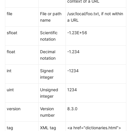
context of a URL
SQL
语
file
File or path
/usr/local/foo.txt, if not within
法
name
a URL
格
式
sfloat
Scientific
-1.23E+56
说
notation
明
float
Decimal
-1.234
与
notation
PostgreSQL
的
int
Signed
-1234
差
integer
异
uint
Unsigned
1234
关
integer
键
字
version
Version
8.3.0
number
数
据
tag
XML tag
<a href="dictionaries.html">