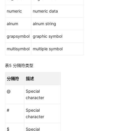
码
参
numeric
numeric data
考
alnum
alnum string
常
见
grapsymbol
graphic symbol
问
题
multisymbol
multiple symbol
故
表5
分隔符类型
障
排
分隔符
描述
除
@
Special
视
character
频
帮
#
Special
助
character
性
$
Special