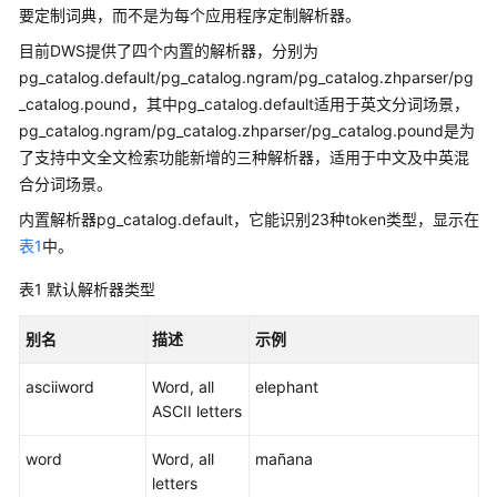
公
要定制词典，而不是为每个应用程序定制解析器。
告
目前DWS提供了四个内置的解析器，分别为
pg_catalog.default/pg_catalog.ngram/pg_catalog.zhparser/pg
产
_catalog.pound，其中pg_catalog.default适用于英文分词场景，
品
pg_catalog.ngram/pg_catalog.zhparser/pg_catalog.pound是为
介
了支持中文全文检索功能新增的三种解析器，适用于中文及中英混
绍
合分词场景。
计
内置解析器pg_catalog.default，它能识别23种token类型，显示在
费
表1
中。
说
明
表1
默认解析器类型
快
别名
描述
示例
速
入
asciiword
Word, all
elephant
门
ASCII letters
用
word
Word, all
mañana
户
letters