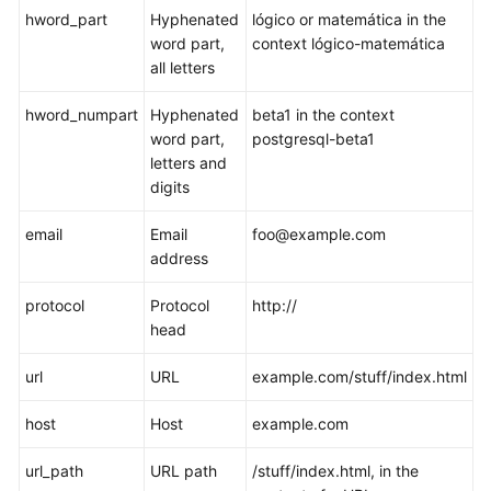
hword_part
Hyphenated
lógico or matemática in the
SQL
word part,
context lógico-matemática
语
all letters
法
参
hword_numpart
Hyphenated
beta1 in the context
考
word part,
postgresql-beta1
letters and
SQL
digits
语
法
email
Email
foo@example.com
参
address
考
(9.1.0.x)
protocol
Protocol
http://
head
DWS
url
SQL
URL
example.com/stuff/index.html
概
host
Host
example.com
述
url_path
URL path
/stuff/index.html, in the
DWS