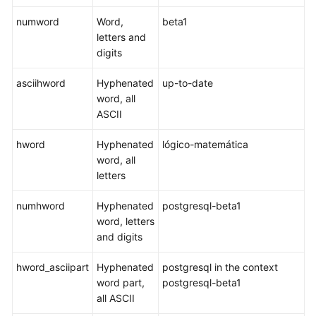
指
numword
南
Word,
beta1
letters and
digits
最
佳
asciihword
Hyphenated
up-to-date
实
word, all
践
ASCII
数
hword
Hyphenated
lógico-matemática
据
word, all
迁
letters
移
与
numhword
Hyphenated
postgresql-beta1
同
word, letters
步
and digits
开
hword_asciipart
Hyphenated
postgresql in the context
发
word part,
postgresql-beta1
指
all ASCII
南