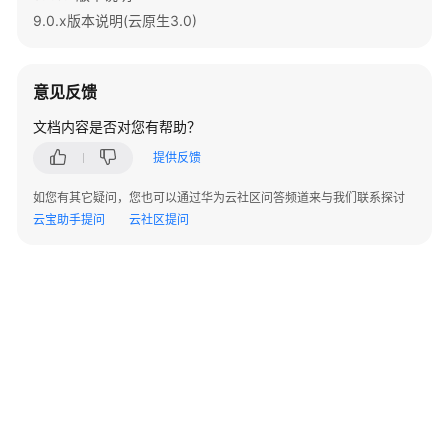
9.0.x版本说明(云原生3.0)
责
任
共
担
意见反馈
文档内容是否对您有帮助？
云
服
提供反馈
务
如您有其它疑问，您也可以通过华为云社区问答频道来与我们联系探讨
等
云宝助手提问
云社区提问
级
协
议
（SLA）
白
皮
书
资
源