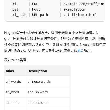
本
 url      
|
 URL           
|
 example.com
/
stuff
/
index.
搜
 host     
|
 Host          
|
 example.com

索
 url_path 
|
 URL path      
|
/
stuff
/
附
加
N-gram是一种机械分词方法，适用于无语义中文分词场景。N-
功
gram分词法可以保证分词的完备性，但是为了照顾所有可能，把很
能
多不必要的词也加入到索引中，导致索引项增加。N-gram支持中文
编码包括GBK、UTF-8。内置6种token类型，如
表2
所示。
解
析
表2
token类型
器
Alias
Description
词
典
zh_words
chinese words
配
en_word
english word
置
示
numeric
numeric data
例