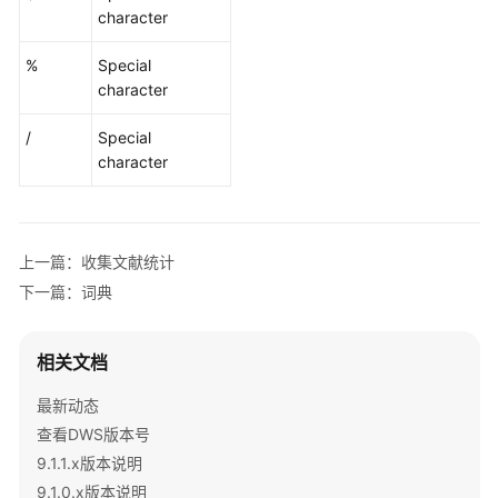
能
character
白
皮
%
Special
书
character
文
/
Special
档
character
下
载
上一篇：收集文献统计
通
下一篇：词典
用
参
考
相关文档
产
最新动态
品
查看DWS版本号
术
9.1.1.x版本说明
语
9.1.0.x版本说明