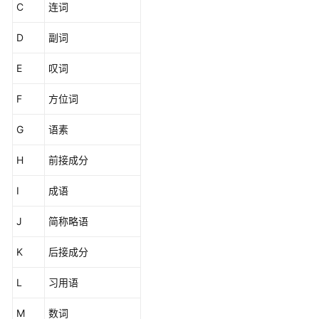
C
连词
事
务
D
副词
管
理
E
叹词
F
方位词
DDL
语
G
语素
法
H
前接成分
DML
语
I
成语
法
J
简称略语
DCL
语
K
后接成分
法
L
习用语
DQL
语
M
数词