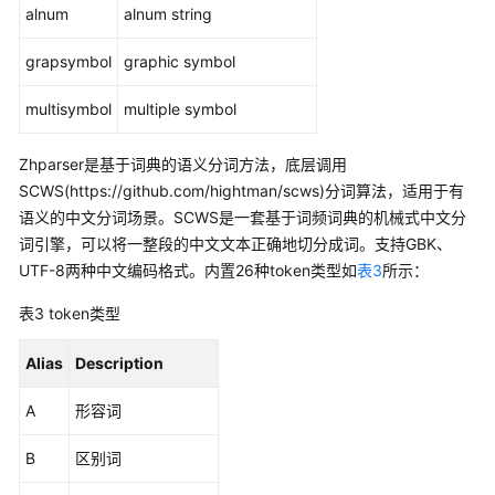
alnum
alnum string
测
试
grapsymbol
graphic symbol
和
调
multisymbol
multiple symbol
试
文
Zhparser是基于词典的语义分词方法，底层调用
本
SCWS(https://github.com/hightman/scws)分词算法，适用于有
搜
语义的中文分词场景。SCWS是一套基于词频词典的机械式中文分
索
词引擎，可以将一整段的中文文本正确地切分成词。支持GBK、
UTF-8两种中文编码格式。内置26种token类型如
表3
所示：
限
制
表3
token类型
约
束
Alias
Description
系
A
形容词
统
操
B
区别词
作