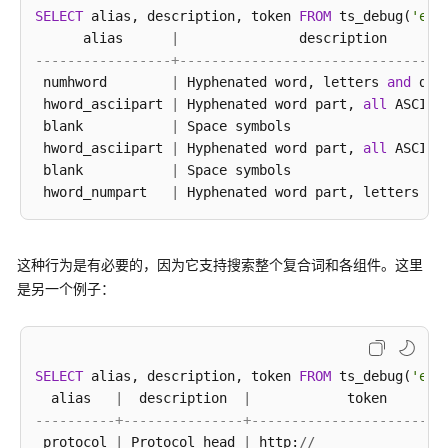
型
SELECT
 alias, description, token 
FROM
 ts_debug(
'eng
转
      alias      
|
               description       
换
-----------------+---------------------------------
 numhword        
|
 Hyphenated word, letters 
and
 dig
全
 hword_asciipart 
|
 Hyphenated word part, 
all
 ASCII 
文
 blank           
|
 Space symbols                   
检
 hword_asciipart 
|
 Hyphenated word part, 
all
 ASCII 
索
 blank           
|
 Space symbols                   
 hword_numpart   
|
 Hyphenated word part, letters 
an
介
绍
这种行为是有必要的，因为它支持搜索整个复合词和各组件。这里
表
是另一个例子：
和
索
引
SELECT
 alias, description, token 
FROM
 ts_debug(
'eng
控
  alias   
|
  description  
|
制
----------+---------------+------------------------
文
 protocol 
|
 Protocol head 
|
 http:
/
/