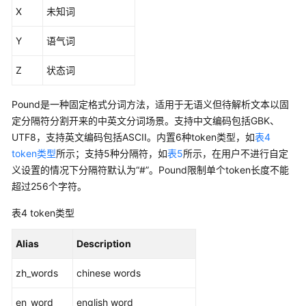
指
X
未知词
南
Y
语气词
API
参
Z
状态词
考
Pound是一种固定格式分词方法，适用于无语义但待解析文本以固
SDK
定分隔符分割开来的中英文分词场景。支持中文编码包括GBK、
参
UTF8，支持英文编码包括ASCII。内置6种token类型，如
表4
考
token类型
所示；支持5种分隔符，如
表5
所示，在用户不进行自定
义设置的情况下分隔符默认为“#”。Pound限制单个token长度不能
场
超过256个字符。
景
代
表4
token类型
码
示
Alias
Description
例
zh_words
chinese words
错
误
en_word
english word