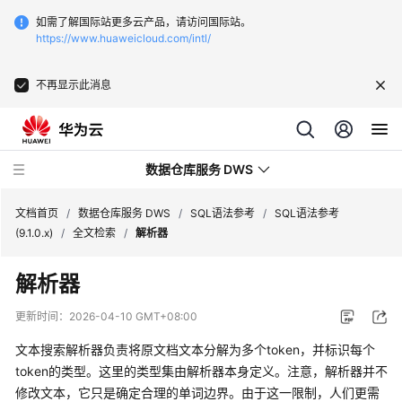
如需了解国际站更多云产品，请访问国际站。
https://www.huaweicloud.com/intl/
不再显示此消息
数据仓库服务 DWS
文档首页
/
数据仓库服务 DWS
/
SQL语法参考
/
SQL语法参考
(9.1.0.x)
/
全文检索
/
解析器
最
解析器
新
动
更新时间：
2026-04-10 GMT+08:00
态
文本搜索解析器负责将原文档文本分解为多个token，并标识每个
服
token的类型。这里的类型集由解析器本身定义。注意，解析器并不
务
修改文本，它只是确定合理的单词边界。由于这一限制，人们更需