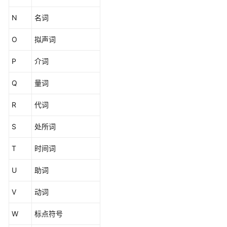
法
N
名词
TCL
语
O
拟声词
法
P
介词
SQL
Q
语
量词
法
R
代词
参
考
S
处所词
(9.1.1.x)
T
时间词
历
史
U
助词
版
本
V
动词
工
W
标点符号
具