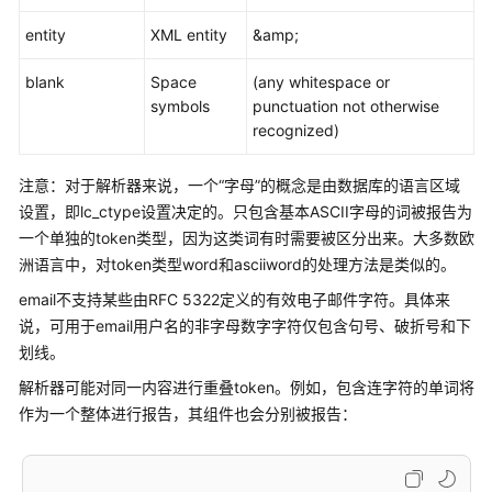
类
型
entity
XML entity
&amp;
常
blank
Space
(any whitespace or
量
symbols
punctuation not otherwise
与
recognized)
宏
注意：对于解析器来说，一个“字母”的概念是由数据库的语言区域
函
设置，即lc_ctype设置决定的。只包含基本ASCII字母的词被报告为
数
一个单独的token类型，因为这类词有时需要被区分出来。大多数欧
和
洲语言中，对token类型word和asciiword的处理方法是类似的。
操
email不支持某些由RFC 5322定义的有效电子邮件字符。具体来
作
符
说，可用于email用户名的非字母数字字符仅包含句号、破折号和下
划线。
表
解析器可能对同一内容进行重叠token。例如，包含连字符的单词将
达
作为一个整体进行报告，其组件也会分别被报告：
式
类