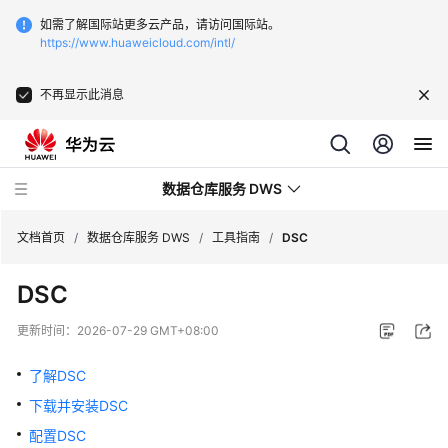
如需了解国际站更多云产品，请访问国际站。
https://www.huaweicloud.com/intl/
不再显示此消息
数据仓库服务 DWS
文档首页
/
数据仓库服务 DWS
/
工具指南
/
DSC
DSC
最
新
更新时间：
2026-07-29 GMT+08:00
动
态
了解DSC
下载并安装DSC
服
务
配置DSC