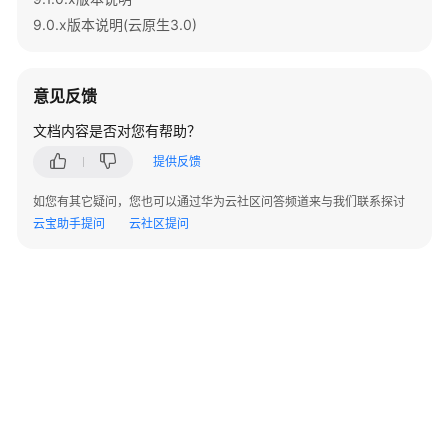
指
9.0.x版本说明(云原生3.0)
南
最
意见反馈
佳
实
文档内容是否对您有帮助？
践
提供反馈
数
如您有其它疑问，您也可以通过华为云社区问答频道来与我们联系探讨
据
云宝助手提问
云社区提问
迁
移
与
同
步
开
发
©2026 Huaweicloud.com 版权所有
黔ICP备20004760号-14
苏B2-20130048号
指
A2.B1.B2-20070312
南
增值电信业务经营许可证：B1.B2-20200593 | 代理域名注册服务机构：新网、西数