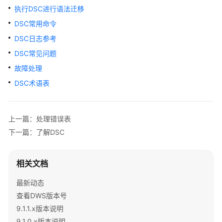
公
执行DSC进行语法迁移
告
DSC常用命令
产
DSC日志参考
品
DSC常见问题
介
故障处理
绍
DSC术语表
计
费
说
上一篇：处理错误表
明
下一篇：了解DSC
快
速
相关文档
入
门
最新动态
查看DWS版本号
用
9.1.1.x版本说明
户
9.1.0.x版本说明