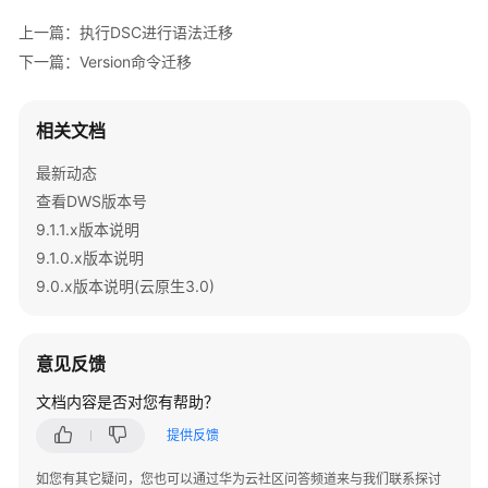
公
上一篇：执行DSC进行语法迁移
告
下一篇：Version命令迁移
产
品
相关文档
介
绍
最新动态
查看DWS版本号
计
9.1.1.x版本说明
费
说
9.1.0.x版本说明
明
9.0.x版本说明(云原生3.0)
快
速
意见反馈
入
门
文档内容是否对您有帮助？
提供反馈
用
户
如您有其它疑问，您也可以通过华为云社区问答频道来与我们联系探讨