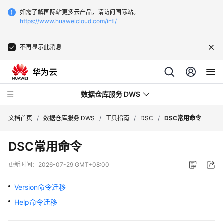
如需了解国际站更多云产品，请访问国际站。
https://www.huaweicloud.com/intl/
不再显示此消息
数据仓库服务 DWS
文档首页
/
数据仓库服务 DWS
/
工具指南
/
DSC
/
DSC常用命令
DSC常用命令
最
新
更新时间：
2026-07-29 GMT+08:00
动
态
Version命令迁移
Help命令迁移
服
务