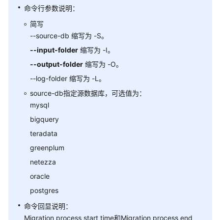
场
命令行参数说明：
景
简写
代
--source-db 缩写为 -S。
码
示
--input-folder
缩写为 -I。
例
--output-folder
缩写为 -O。
--log-folder 缩写为 -L。
错
误
source-db指定源数据库，可选值为：
码
mysql
参
bigquery
考
teradata
常
greenplum
见
netezza
问
oracle
题
postgres
故
命令回显说明：
障
Migration process start time和Migration process end