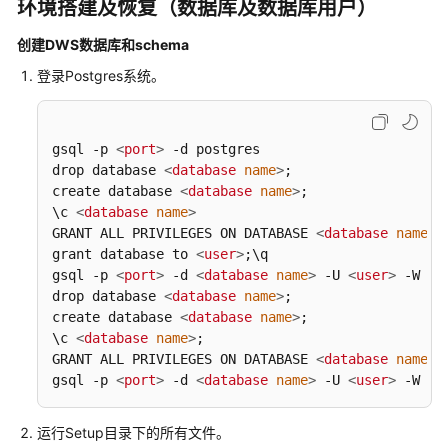
环境搭建及恢复（数据库及数据库用户）
置
DSC
创建DWS数据库和schema
登录Postgres系统。
执
行
DSC
进
gsql -p 
<
port
>
 -d postgres 

行
drop database 
<
database
name
>
;

语
create database 
<
database
name
>
;

法
\c 
<
database
name
>
GRANT ALL PRIVILEGES ON DATABASE 
迁
<
database
name
>
 
grant database to 
<
user
>
;\q

移
gsql -p 
<
port
>
 -d 
<
database
name
>
 -U 
<
user
>
 -W 
<
p
drop database 
<
database
name
>
;

DSC
create database 
<
database
name
>
;

常
\c 
<
database
name
>
;

用
GRANT ALL PRIVILEGES ON DATABASE 
<
database
name
>
 
命
gsql -p 
<
port
>
 -d 
<
database
name
>
 -U 
<
user
>
 -W 
<
p
令
运行Setup目录下的所有文件。
DSC