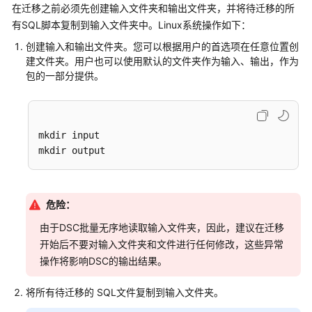
在迁移之前必须先创建输入文件夹和输出文件夹，并将待迁移的所
SQL
有SQL脚本复制到输入文件夹中。Linux系统操作如下：
语
创建输入和输出文件夹。您可以根据用户的首选项在任意位置创
法
建文件夹。用户也可以使用默认的文件夹作为输入、输出，作为
参
包的一部分提供。
考
工
具
mkdir input

指
南
工
危险：
具
简
由于DSC批量无序地读取输入文件夹，因此，建议在迁移
介
开始后不要对输入文件夹和文件进行任何修改，这些异常
操作将影响DSC的输出结果。
工
具
将所有待迁移的 SQL文件复制到输入文件夹。
下