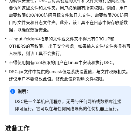
为确保安全性，DSC会对其创建的文件和文件夹进行访问控制。
指
要访问这些文件和文件夹，用户必须拥有所需权限。例如，用户
南
需要权限600/400访问目标文件和日志文件，需要权限700访问
目标文件夹和日志文件夹。此外，该工具不在日志中保存敏感数
最
据，以确保数据安全。
佳
实
--input-folder中指定的文件或文件夹不得具有GROUP和
践
OTHERS的写权限。 出于安全考虑，如果输入文件/文件夹具有写
入权限，则该工具不会执行。
数
不得使用拥有root权限的用户在Linux中安装和执行DSC。
据
迁
DSC.jar文件中提供的umask值是系统设置值，与文件权限相关。
移
建议用户不要修改此值。修改此值将影响文件权限。
与
同
说明：
步
DSC是一个单机应用程序，无需与任何网络或数据库连接
即可运行。它可以在与任何网络隔离的任何机器上运行。
开
发
指
准备工作
南