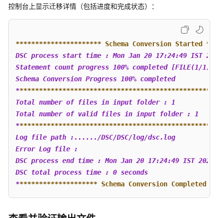
协
控制台上显示迁移详情（包括进度和完成状态）：
议
（SLA）
****
****
****
****
****
** Schema Conversion Started **
*
白
皮
DSC process start time : Mon Jan 20 17:24:49 IST 202
书
Statement count progress 100% completed [FILE(1/1)] 
资
Schema Conversion Progress 100% completed  

源
*
**
****
****
****
****
****
****
****
****
****
****
****
****
*
Total number of files in input folder : 1  

支
Total number of valid files in input folder : 1  

持
*
**
****
****
****
****
****
****
****
****
****
****
****
****
*
区
Log file path :....../DSC/DSC/log/dsc.log  

域
Error Log file :    

DSC process end time : Mon Jan 20 17:24:49 IST 2020 
系
DSC total process time : 0 seconds  

统
*
**
****
****
****
****
** Schema Conversion Completed **
权
限