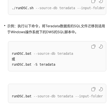
通
用
.
/
runDSC.sh 
--source-db teradata --input-folder D:
参
考
示例：执行以下命令，将Teradata数据库的SQL文件迁移到适用
产
于Windows操作系统下的DWS的SQL脚本中。
品
术
语
runDSC.bat 
--source-db teradata 
责
或

任
runDSC.bat 
-
共
担
云
服
务
runDSC.bat 
--source-db teradata --input-folder D:\
等
级