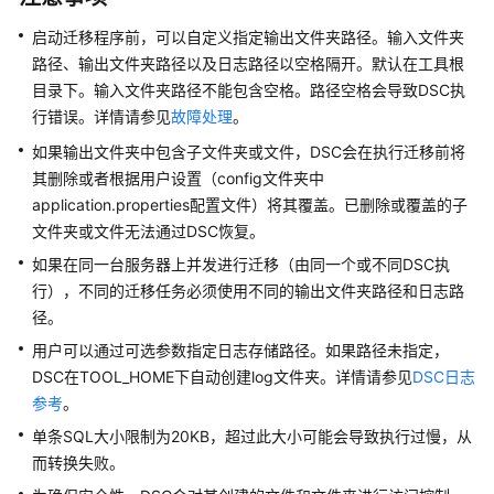
公
告
启动迁移程序前，可以自定义指定输出文件夹路径。输入文件夹
路径、输出文件夹路径以及日志路径以空格隔开。默认在工具根
产
目录下。输入文件夹路径不能包含空格。路径空格会导致DSC执
品
行错误。详情请参见
故障处理
。
介
如果输出文件夹中包含子文件夹或文件，DSC会在执行迁移前将
绍
其删除或者根据用户设置（
config文件夹中
application.properties
配置文件）将其覆盖。已删除或覆盖的子
计
文件夹或文件无法通过DSC恢复。
费
说
如果在同一台服务器上并发进行迁移（由同一个或不同DSC执
明
行），不同的迁移任务必须使用不同的输出文件夹路径和日志路
径。
快
用户可以通过可选参数指定日志存储路径。如果路径未指定，
速
DSC在TOOL_HOME下自动创建log文件夹。详情请参见
DSC日志
入
参考
。
门
单条SQL大小限制为20KB，超过此大小可能会导致执行过慢，从
用
而转换失败。
户