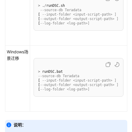
>
 .
/
runDSC.sh

DataCheck
--source-db Teradata
[ 
--input-folder <input-script-path> ]
[
--output-folder <output-script-path> ]
DWS-
[
--log-folder <log-path>]
Connector
服
务
Windows场
端
景迁移
工
具
>
--source-db Teradata
[ 
--input-folder <input-script-path> ]
API
[
--output-folder <output-script-path> ]
参
[
--log-folder <log-path>]
考
SDK
参
考
说明：