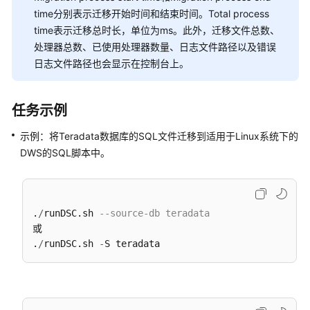
排
time分别表示迁移开始时间和结束时间。Total process
除
time表示迁移总时长，单位为ms。此外，迁移文件总数、
处理器总数、已使用处理器数量、日志文件路径以及错误
视
日志文件路径也会显示在控制台上。
频
帮
助
任务示例
性
示例：将Teradata数据库的SQL文件迁移到适用于Linux系统下的
能
DWS的SQL脚本中。
白
皮
书
.
/
runDSC.sh 
--source-db teradata 
文
或 

档
.
/
runDSC.sh 
-
下
载