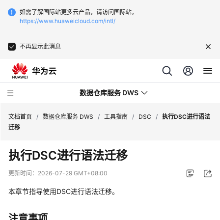
如需了解国际站更多云产品，请访问国际站。
https://www.huaweicloud.com/intl/
不再显示此消息
数据仓库服务 DWS
文档首页
/
数据仓库服务 DWS
/
工具指南
/
DSC
/
执行DSC进行语法
迁移
最
执行DSC进行语法迁移
新
动
更新时间：
2026-07-29 GMT+08:00
态
本章节指导使用DSC进行语法迁移。
服
务
注意事项