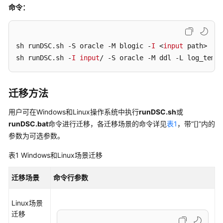
日
命令：
志
参
考
sh runDSC
.sh
 -S oracle -M blogic -
I
 <
input
 path> 

sh runDSC
.sh
 -
I
input
/ -S oracle -M ddl -L log_temp 
DSC
常
见
迁移方法
问
题
用户可在Windows和Linux操作系统中执行
runDSC.sh
或
runDSC.bat
命令进行迁移，各迁移场景的命令详见
表1
，带“[]”内的
故
参数为可选参数。
障
处
表1
Windows和Linux场景迁移
理
迁移场景
命令行参数
DSC
术
Linux场景
语
迁移
表