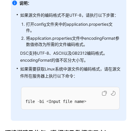
载
说明：
如果源文件的编码格式不是UTF-8，请执行以下步骤：
gsql
打开config文件夹中的application.properties文
GDS
件。
将application.properties文件中encodingFormat参
DSC
数值修改为所需的文件编码格式。
DSC支持UTF-8、ASCII以及GB2312编码格式。
了
encodingFormat的值不区分大小写。
解
如果需要获取Linux系统中源文件的编码格式，请在源文
DSC
件所在服务器上执行以下命令：
下
载
并
-
<
>
安
file 
bi 
Input file name
装
DSC
配