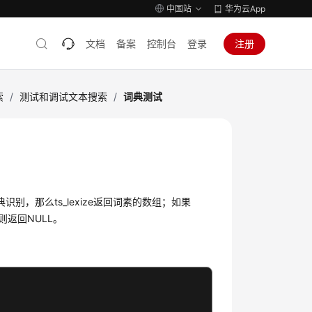
中国站
华为云App
文档
备案
控制台
登录
注册
索
/
测试和调试文本搜索
/
词典测试
oken可以被词典识别，那么ts_lexize返回词素的数组；如果
返回NULL。