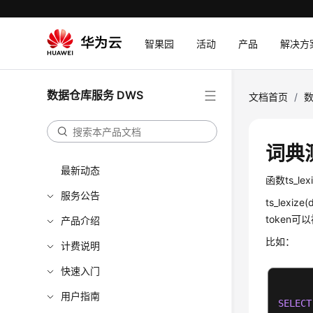
智果园
活动
产品
解决方
数据仓库服务 DWS
文档首页
/
数
词典
最新动态
函数ts_l
服务公告
ts_lexiz
token
产品介绍
比如：
计费说明
快速入门
用户指南
SELECT