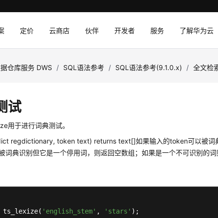
案
定价
云商店
伙伴
开发者
服务
了解华为云
据仓库服务 DWS
/
SQL语法参考
/
SQL语法参考(9.1.0.x)
/
全文检
测试
exize用于进行词典测试。
e(dict regdictionary, token text) returns text[]如果输入的t
可以被词典识别但它是一个停用词，则返回空数组；如果是一个不可识别的词则
 ts_lexize(
'english_stem'
, 
'stars'
);
