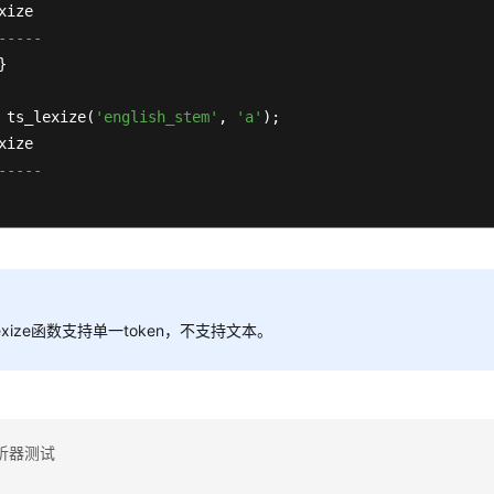
-----


 ts_lexize(
'english_stem'
, 
'a'
);

-----
_lexize函数支持单一token，不支持文本。
析器测试