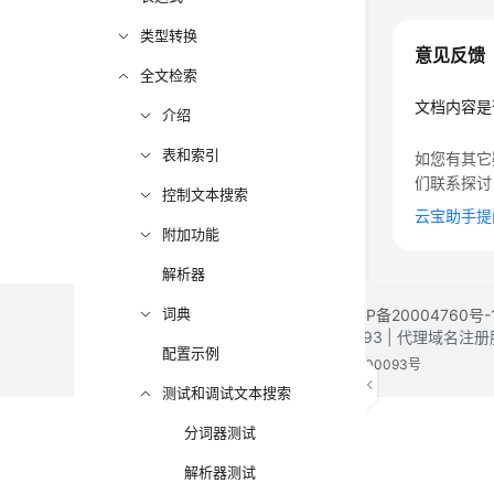
类型转换
意见反馈
全文检索
文档内容是
介绍
表和索引
如您有其它
们联系探讨
控制文本搜索
云宝助手提
附加功能
解析器
词典
©2026 Huaweicloud.com 版权所有
黔ICP备20004760号-
增值电信业务经营许可证：B1.B2-20200593 | 代理域名
配置示例
电子营业执照
贵公网安备 52990002000093号
测试和调试文本搜索
分词器测试
解析器测试