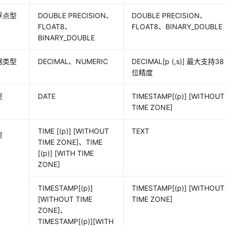
浮点型
DOUBLE PRECISION、
DOUBLE PRECISION、
FLOAT8、
FLOAT8、BINARY_DOUBLE
BINARY_DOUBLE
据类型
DECIMAL、NUMERIC
DECIMAL[p (,s)] 最大支持38
位精度
型
DATE
TIMESTAMP[(p)] [WITHOUT
TIME ZONE]
TIME [(p)] [WITHOUT
TEXT
型
TIME ZONE]、TIME
[(p)] [WITH TIME
ZONE]
TIMESTAMP[(p)]
TIMESTAMP[(p)] [WITHOUT
[WITHOUT TIME
TIME ZONE]
ZONE]、
TIMESTAMP[(p)][WITH