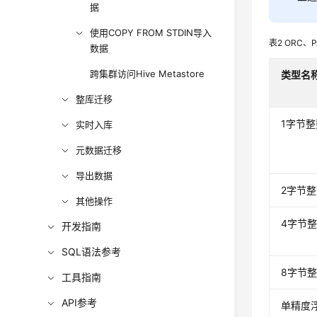
据
使用COPY FROM STDIN导入
表2
ORC、
数据
跨集群访问Hive Metastore
类型名
整库迁移
1字节整
实时入库
元数据迁移
导出数据
2字节
其他操作
4字节
开发指南
SQL语法参考
8字节
工具指南
API参考
单精度