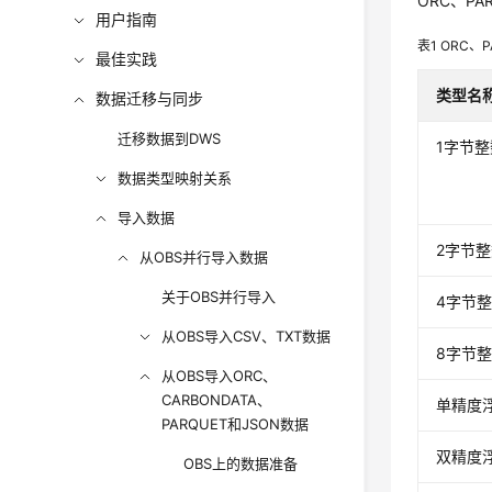
ORC、P
用户指南
表1
ORC、
最佳实践
类型名
数据迁移与同步
迁移数据到DWS
1字节整
数据类型映射关系
导入数据
2字节
从OBS并行导入数据
关于OBS并行导入
4字节
从OBS导入CSV、TXT数据
8字节
从OBS导入ORC、
CARBONDATA、
单精度
PARQUET和JSON数据
双精度
OBS上的数据准备