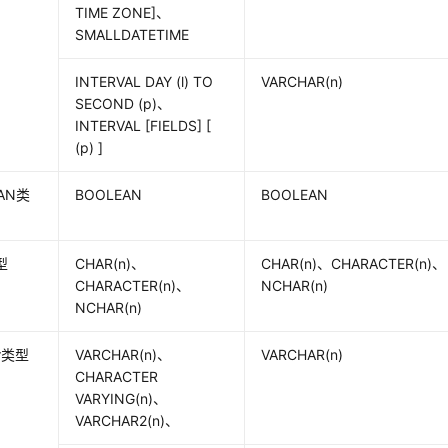
TIME ZONE]、
SMALLDATETIME
INTERVAL DAY (l) TO
VARCHAR(n)
SECOND (p)、
INTERVAL [FIELDS] [
(p) ]
AN类
BOOLEAN
BOOLEAN
型
CHAR(n)、
CHAR(n)、CHARACTER(n)、
CHARACTER(n)、
NCHAR(n)
NCHAR(n)
ar类型
VARCHAR(n)、
VARCHAR(n)
CHARACTER
VARYING(n)、
VARCHAR2(n)、