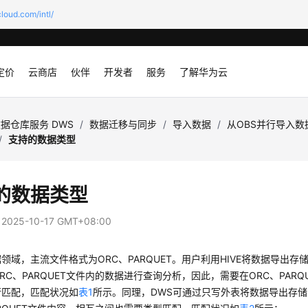
loud.com/intl/
定价
云商店
伙伴
开发者
服务
了解华为云
据仓库服务 DWS
/
数据迁移与同步
/
导入数据
/
从OBS并行导入数
/
支持的数据类型
的数据类型
：
2025-10-17 GMT+08:00
领域，主流文件格式为ORC、PARQUET。用户利用HIVE将数据导出存储
RC、PARQUET文件内的数据进行查询分析，因此，需要在ORC、PAR
行匹配，匹配状况如
表1
所示。同理，DWS可通过只写外表将数据导出存储为O