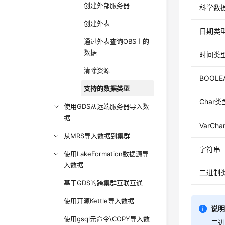
创建外部服务器
科学数
创建外表
日期类
通过外表查询OBS上的
数据
时间类
清除资源
BOOL
支持的数据类型
Char类
使用GDS从远端服务器导入数
据
VarCh
从MRS导入数据到集群
字符串
使用LakeFormation数据源导
入数据
二进制
基于GDS的跨集群互联互通
使用开源Kettle导入数据
说
使用gsql元命令\COPY导入数
二进