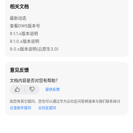
公
相关文档
告
最新动态
产
查看DWS版本号
品
9.1.1.x版本说明
介
9.1.0.x版本说明
绍
9.0.x版本说明(云原生3.0)
计
费
说
意见反馈
明
文档内容是否对您有帮助？
快
提供反馈
速
如您有其它疑问，您也可以通过华为云社区问答频道来与我们联系探讨
入
云宝助手提问
云社区提问
门
用
户