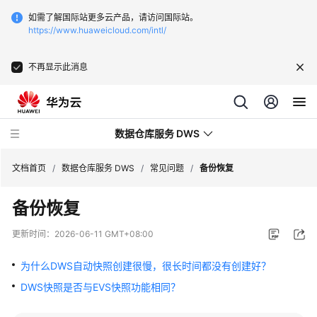
如需了解国际站更多云产品，请访问国际站。
https://www.huaweicloud.com/intl/
不再显示此消息
数据仓库服务 DWS
文档首页
/
数据仓库服务 DWS
/
常见问题
/
备份恢复
备份恢复
最
新
更新时间：
2026-06-11 GMT+08:00
动
态
为什么DWS自动快照创建很慢，很长时间都没有创建好？
DWS快照是否与EVS快照功能相同？
服
务