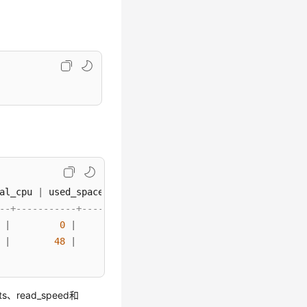
al_cpu 
|
 used_space 
|
 total_space 
|
 used_temp_space 
|
 to
--+-----------+------------+-------------+--------------
|
0
|
0
|
-1
|
|
48
|
0
|
-1
|
ts、read_speed和