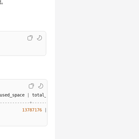
据。
used_space 
|
 total_space 
|
 used_temp_space 
|
 total_temp_
------------+-------------+-----------------+-----------
13787176
|
-1
|
0
|