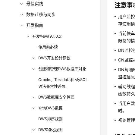
最佳实践
注意事
数据迁移与同步
用户监控
存使用
开发指南
当前快车
开发指南(9.1.0.x)
限制的
使用前必读
DN监控
DWS开发设计建议
CN监控
创建和管理DWS数据库对象
DN每隔
监控信
Oracle、Teradata和MySQL
语法兼容性差异
辅助线程
函数持
DWS数据库安全管理
当用户数
查询DWS数据
时。
DWS排序规则
初始管
DWS物化视图