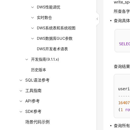
write_
DWS性能调优
所查各
实时数仓
查询具
DWS系统表和系统视图
DWS数据库GUC参数
SELE
DWS开发者术语表
开发指南(9.1.1.x)
查询结
历史版本
SQL语法参考
useri
工具指南
-----
API参考
16407
(
1
ro
SDK参考
场景代码示例
查询所