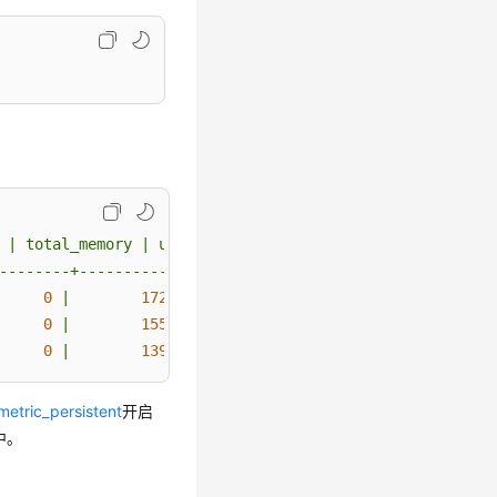
|
total_memory
|
used_cpu
|
total_cpu
|
used_space
|
to
--------+--------------+----------+-----------+---------
0
|
17250
|
0
|
48
|
0
|
15525
|
33.48
|
48
|
0
|
13972
|
33.48
|
48
|
metric_persistent
开启
中。