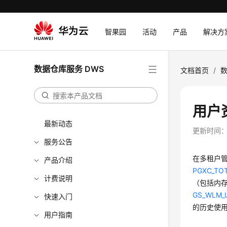
智果园
活动
产品
解决方
数据仓库服务 DWS
文档首页
/
数
用户
最新动态
更新时间
服务公告
在多租户
产品介绍
PGXC_TO
计费说明
（包括内存
GS_WLM_
快速入门
的历史使
用户指南