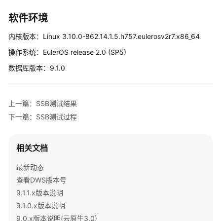
介
绍
软件环境
计
内核版本：Linux 3.10.0-862.14.1.5.h757.eulerosv2r7.x86_64
费
操作系统：EulerOS release 2.0 (SP5)
说
明
数据库版本：9.1.0
快
速
上一篇：SSB测试结果
入
下一篇：SSB测试过程
门
用
相关文档
户
指
最新动态
南
查看DWS版本号
9.1.1.x版本说明
最
9.1.0.x版本说明
佳
9.0.x版本说明(云原生3.0)