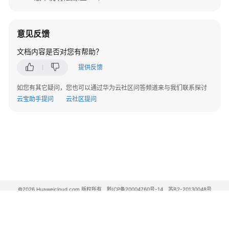
实
践
意见反馈
数
据
文档内容是否对您有帮助？
迁
提供反馈
移
与
如您有其它疑问，您也可以通过华为云社区问答频道来与我们联系探讨
同
云宝助手提问
云社区提问
步
开
发
指
南
SQL
©2026 Huaweicloud.com 版权所有
黔ICP备20004760号-14
苏B2-20130048号
语
A2.B1.B2-20070312
法
增值电信业务经营许可证：B1.B2-20200593 | 代理域名注册服务机构：新网、西数
电子营业执照
贵公网安备 52990002000093号
参
考