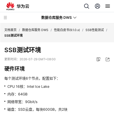
数据仓库服务 DWS
文档首页
/
数据仓库服务 DWS
/
性能白皮书(9.1.0.x)
/
SSB性能测试
/
SSB测试环境
最
SSB测试环境
新
动
更新时间：
2026-07-29 GMT+08:00
态
硬件环境
服
每个测试环境6个节点，配置如下：
务
公
CPU 16核：Intel Ice Lake
告
内存：64GB
网络带宽：9Gbit/s
产
品
磁盘：SSD云盘，每块600GB，共2块