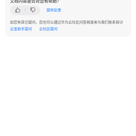
文档内容是否对您有帮助？
指
南
提供反馈
如您有其它疑问，您也可以通过华为云社区问答频道来与我们联系探讨
最
云宝助手提问
云社区提问
佳
实
践
数
据
迁
移
与
同
步
开
发
©2026 Huaweicloud.com 版权所有
黔ICP备20004760号-14
苏B2-20130048号
A2.B1.B2-20070312
指
增值电信业务经营许可证：B1.B2-20200593 | 代理域名注册服务机构：新网、西数
南
电子营业执照
贵公网安备 52990002000093号