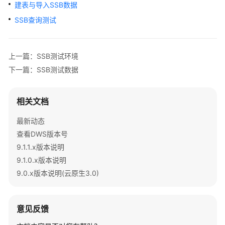
公
建表与导入SSB数据
告
SSB查询测试
产
品
上一篇：SSB测试环境
介
下一篇：SSB测试数据
绍
计
相关文档
费
说
最新动态
明
查看DWS版本号
9.1.1.x版本说明
快
9.1.0.x版本说明
速
9.0.x版本说明(云原生3.0)
入
门
用
意见反馈
户