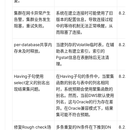
复。
介
绍
集群在网卡异常产生
系统在建立连接时可能使用了旧
8.2.1.
告警，集群业务发生
版本的配置信息，导致连接过程
计
阻塞，重试失败。
中的等待机制无法正常唤醒，从
费
而阻塞了连接。
说
明
per-database共享内
当建列存的Volatile临时表，在辅
8.2.1.
存未及时释放。
助表上有建立索引，索引的
快
Pgstat信息在表删除后无法清
速
理。
入
门
Having子句使用
在Having子句的条件中，当聚集
8.2.1.
select定义的别名出
函数的别名与表中的列名相同
用
现结果集问题。
时，系统预期会使用聚集函数的
户
别名。然而，当前DWS默认使用
指
列名，这与Oracle的行为存在差
南
异。在Oracle兼容模式下，结果
集可能不符合预期。
最
佳
修复Rough check场
多条重复的IN条件在下推到DN
8.2.1