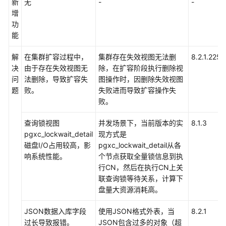
新
无
-
-
增
功
能
解
在集群扩容过程中，
集群存在失效视图无法删
8.2.1.225
决
由于存在失效视图无
除，在扩容阶段执行删除视
问
法删除，导致扩容失
图操作时，因删除失效视图
题
败。
失败进而导致扩容操作失
败。
查询锁视图
并发场景下，当前版本的实
8.1.3
pgxc_lockwait_detail
现方式是
磁盘I/O占用较高，影
pgxc_lockwait_detail从各
响系统性能。
个节点获取全量锁信息到执
行CN，然后在执行CN上关
联查询锁等待关系，计算下
盘量大资源消耗高。
JSON数据入库字段
使用JSON格式外表，当
8.2.1
过长导致报错。
JSON包含过多的对象（超