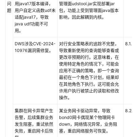
问
用java17版本编译，
除
管理面udstool.jar实现部署jar
题
用户自定义函数udf未
说
包，功能上受到管理面java版本
适配java17，导致
明
影响，因此解耦到内核。
java udf功能不可
用。
版
本
DWS涉及CVE-2024-
对行安全策略表的追踪不完整，
8.1.3.
支
10976漏洞需修复。
导致重新使用的查询能够查看或
持
更改非预期的行。这意味着，在
公
使用特定角色的情况下，可能会
告
应用不正确的策略，即一个查询
最初在一个角色下计划，结果却
集
在其他角色下执行。这可能会允
群
许用户执行被禁止的读取和修改
版
操作。
本
公
集群在网卡异常产生
某业务网卡驱动异常，导致
8.2.1.
告
告警，后续集群业务
bond0网卡偶现某个物理网卡
发生阻塞，重试依然
down，网络情况异常，业务阻
产
失败，重启网卡后恢
塞，重启网络服务可恢复。
品