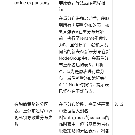
online expansion。
非原表，导致后续流程报
错：
在重分布进程启动后，获取
到所有需要重分布的表，如
果某张表A在重分布开始
前，执行了rename重命名
为B，且创建了一张和原表
同名的新表A
'
(新表分布在新
NodeGroup中)，会漏重分
布重命名后的表B，并将
A
'
，认为是原表进行重分
布，最后A'重分布流程会在
ADD Node时报错，提示表
已经存在于新节点。
有脱敏策略的分区
在重分布阶段，需要将基表
8.1.3
表，重分布过程中偶
中数据插入到名
现死锁导致重分布失
叫'data_redis'的schema的
败。
临时表中。但当基表为带有
脱敏策略的分区表时，将各