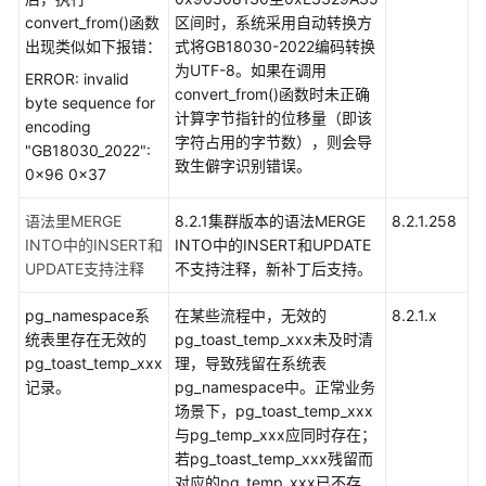
公
convert_from()函数
区间时，系统采用自动转换方
告
出现类似如下报错：
式将GB18030-2022编码转换
为UTF-8。如果在调用
查
ERROR: invalid
convert_from()函数时未正确
看
byte sequence for
计算字节指针的位移量（即该
DWS
encoding
字符占用的字节数），则会导
版
"GB18030_2022":
致生僻字识别错误。
本
0x96 0x37
号
语法里MERGE
8.2.1集群版本的语法MERGE
8.2.1.258
INTO中的INSERT和
9.1.1.x
INTO中的INSERT和UPDATE
UPDATE支持注释
版
不支持注释，新补丁后支持。
本
pg_namespace系
在某些流程中，无效的
8.2.1.x
说
统表里存在无效的
pg_toast_temp_xxx未及时清
明
pg_toast_temp_xxx
理，导致残留在系统表
记录。
pg_namespace中。正常业务
9.1.0.x
场景下，pg_toast_temp_xxx
版
与pg_temp_xxx应同时存在；
本
若pg_toast_temp_xxx残留而
说
对应的pg_temp_xxx已不存
明