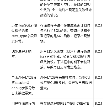
的分配字符串为空后，获取的CPU
书
个数为1个，最终出现配置失败但未
资
报错的情况。
源
历史TopSQL存储
存储过程子语句在生成查询计划时
8.2.1
支
过程子语句
先执行了SQL函数，查询计划和类
持
stmt_type字段显
型记录的是SQL函数，记录出现错
区
示异常。
误。
域
UDF进程无响
用户自定义函数（UDF）进程通过
8.2.1
系
应。
fork方式生成，如果父进程执行的
统
函数持锁，子进程中的锁不会被释
权
放，导致写日志时发生堵塞。
限
单表ANALYZE设
ANALYZE在采集样本时，当零CU
8.2.1
置session级
或常量CU很多时，会导致日志数据
debug参数导致
量大。
日志数据量大。
用户存储过程内
在存储过程或PBE中使用CREATE
8.2.1