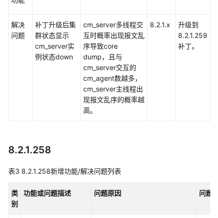
决
问
解决
补丁升级后集
cm_server多线程交
8.2.1.x
升级到
题
问题
群状态显示
互时概率出现报文乱
8.2.1.259
cm_server实
序导致core
补丁。
8.2.0
例状态down
dump，且与
版
cm_server交互的
本
cm_agent数越多，
说
cm_server主线程出
明
现报文乱序的概率越
高。
8.1.3
版
本
8.2.1.258
说
明
表3
8.2.1.258新增功能/解决问题列表
8.1.1
版
类
功能或问题描述
问题原因
问题
本
别
说