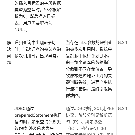
的插入目标表的字段数据
类型为整型时，空格被解
析为0，然后插入目标
表。用户需要解析为
NULL。
解
递归查询中出现in子句
当存在inlist参数的递归查
8.2.1
决
时，当递归查询被父查询
询被多次引用时，系统会
问
多次引用时，出现异常。
复制多个执行计划副本。
题
由于每个副本的数据指针
分散到不同存储位置，导
致原本通过地址比对的关
键判断失效，进而产生执
行流程错误，最终引发集
群故障。
JDBC通过
通过JDBC执行SQL走PBE
8.2.1
preparedStatement执行
协议，阶段分别是解析语
语句时，如果查询计划失
句（P）、绑定参数
效(例如涉及的表发生
（B）、执行语句（E）。
DDL)，会导致相同的语句
在绑定参数阶段（B）如果