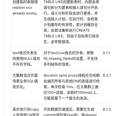
创建临时表报错
TABLE LIKE创建新表时，内部会将
relation xxx
语句拆分为建表和插入语句分开执
already exists。
行。语义分析阶段会进行建表，并
生成插入计划。在执行时，会检查
计划缓存的有效性，若计划缓存无
效，会尝试重新执行CREATE
TABLE LIKE，但由于目标表已经存
在，会导致错误。
text格式外表支
对于text/csv格式的外表，参数
9.1.1
持使用NULL填充
fill_missing_fields的设置，不支持
不存在字段。
多列缺失的场景。
大集群混合负载
libcomm send proxy线程在空闲期
8.2.1
场景业务SQL偶
会遍历所有与其他DN的连接进行检
现劣化。
查，单次检查 1ms，在大集群上遍
历100+连接，会耗时100ms以上，
可能阻塞下一个报文的发送。
高并发行存copy
开启数据页通道后，需要在生成
8.1.3
入库导致CN所在
commit或回滚xlog前，将shared