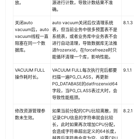
产
放。
源进行计数，导致计数结果不准
品
确。
术
语
关闭auto
auto vacuum关闭后仅清理系统
8.1.3
vacuum后，auto
表，但当前业务中很多预置表不是
责
vacuum线程一直
系统表，或者业务库中业务表不会
任
阻塞在同一个数
进行自动清理，导致数据库无法推
共
据库。
进frozenxid，在forcefreeze时只
担
能循环清理一个库，影响性能。
云
VACUUM FULL
VACUUM FULL每次执行完后都要
9.1.1
服
操作耗时长。
扫描一遍PG_CLASS，再更新
务
PG_DATABASE的datfrozenxid64
等
字段，当PG_CLASS表过大时，会
级
导致性能瓶颈。
协
修改资源管理参
如果当前分配的CPU比较离散，则
8.2.1
议
数未生效。
记录CPU信息的字符串就会比较
（SLA）
长，此时如果再次增加CPU分配，
会造成字符串超出定义的64长度，
白
越界后字符串会变为空。设置CPU
皮