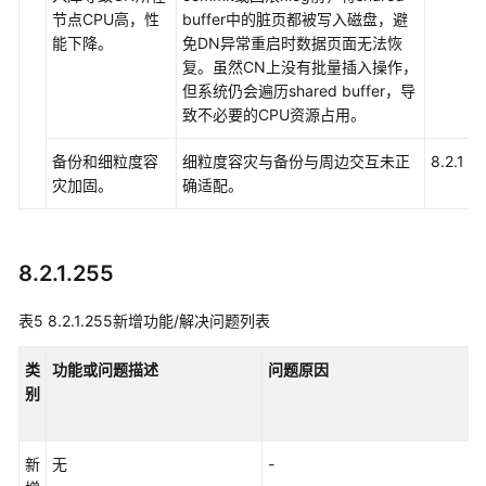
节点CPU高，性
buffer中的脏页都被写入磁盘，避
能下降。
免DN异常重启时数据页面无法恢
复。虽然CN上没有批量插入操作，
但系统仍会遍历shared buffer，导
致不必要的CPU资源占用。
备份和细粒度容
细粒度容灾与备份与周边交互未正
8.2.1
灾加固。
确适配。
8.2.1.255
表5
8.2.1.255新增功能/解决问题列表
类
功能或问题描述
问题原因
别
新
无
-