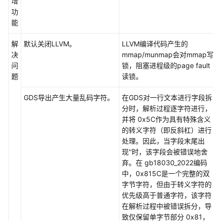
增
功
能
解
默认关闭LLVM。
LLVM编译代码产生的
决
mmap/munmap会对mmap写
问
锁，阻塞进程级的page fault
题
读锁。
GDS导出产生大量乱码字符。
在GDS对一行文本进行字段拆
分时，解析过程逐字符进行，
并将 0x5C作为具有特殊含义
的转义字符（即反斜杠）进行
处理。因此，当字段末尾出
现''时，该字段会被错误地舍
弃。在 gb18030_2022编码
中，0x815C是一个完整的双
字节字符，但由于转义字符的
优先级高于普通字符，该字符
在解析过程中被错误拆分，导
致仅保留单字节部分 0x81，