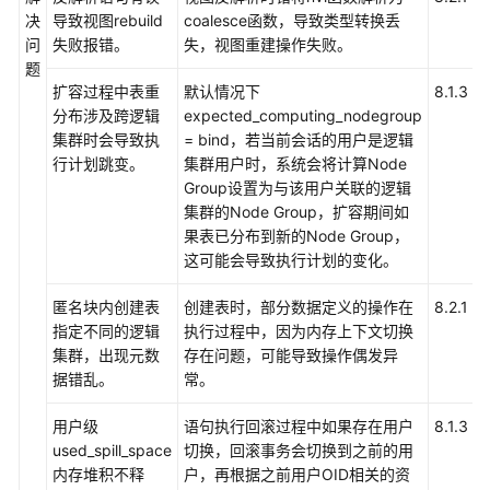
帮
决
导致视图rebuild
coalesce函数，导致类型转换丢
8
助
问
失败报错。
失，视图重建操作失败。
题
性
扩容过程中表重
默认情况下
8.1.3
能
分布涉及跨逻辑
expected_computing_nodegroup
白
集群时会导致执
= bind，若当前会话的用户是逻辑
皮
行计划跳变。
集群用户时，系统会将计算Node
书
Group设置为与该用户关联的逻辑
集群的Node Group，扩容期间如
文
果表已分布到新的Node Group，
档
这可能会导致执行计划的变化。
下
载
匿名块内创建表
创建表时，部分数据定义的操作在
8.2.1
指定不同的逻辑
执行过程中，因为内存上下文切换
集群，出现元数
存在问题，可能导致操作偶发异
通
据错乱。
常。
用
参
用户级
语句执行回滚过程中如果存在用户
8.1.3
考
used_spill_space
切换，回滚事务会切换到之前的用
内存堆积不释
户，再根据之前用户OID相关的资