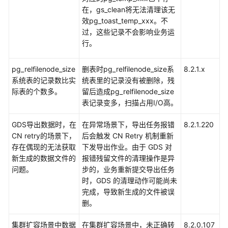
在，gs_clean将无法清理该无
效pg_toast_temp_xxx。不
9.0.x
过，这些记录不会影响业务运
版
行。
本
说
明
pg_relfilenode_size
删表时pg_relfilenode_size系
8.2.1.x
(云
系统表的记录数比实
统表里的记录没有被删除，残
原
际表的个数多。
留后造成pg_relfilenode_size
生
表记录变多，扫描占用I/O高。
3.0)
GDS导出数据时，在
在异常场景下，导出任务报错
8.2.1.220
CN retry的场景下，
后会触发 CN Retry 机制重新
8.3.0
存在偶现的无法获取
下发导出作业。由于 GDS 对
版
新生成的数据文件的
报错残留文件的清理操作是异
本
问题。
步的，业务重新提交导出任务
说
时，GDS 的清理动作可能尚未
明
完成，导致新生成的文件被误
删。
8.2.1
版
集群扩容场景中数据
在集群扩容场景中，未正确转
8.2.0.107
本