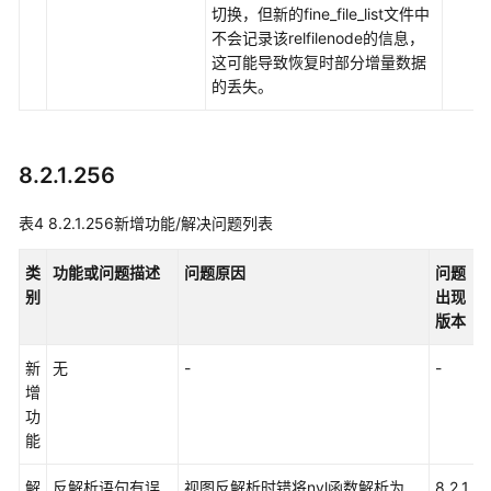
例
切换，但新的fine_file_list文件中
不会记录该relfilenode的信息，
错
这可能导致恢复时部分增量数据
误
的丢失。
码
参
考
8.2.1.256
常
表4
8.2.1.256新增功能/解决问题列表
见
问
类
功能或问题描述
问题原因
问题
题
别
出现
版本
故
障
新
无
-
-
-
排
增
除
功
能
视
频
解
反解析语句有误
视图反解析时错将nvl函数解析为
8.2.1