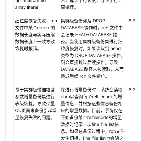
错：malformed
未计算该字符长度，导致字符计
考
array literal
算错误。
工
细粒度恢复失败，rch
集群级备份涉及 DROP
8.2.1.
具
文件中某个record的
DATABASE 操作时，rch 文件中
指
数据长度与实际压缩
会记录 HEAD+DATABASE 路
南
数据长度不一致导致
径。当使用集群级备份集进行细
恢复时报错。
粒度恢复时，如果读取到 head
API
类型为 DROP DATABASE 操作，
参
则会直接跳过后续操作，导致
考
DATABASE 路径未被读取，从而
造成后续 rch 文件错位。
SDK
参
基于集群级带细粒度
在进行增量备份时，系统会读取
8.2.1.
考
参数增量备份集进行
cbm以查询每个relfilenode的增
表级恢复，导致少量
量信息，并根据这些信息备份相
场
CU页面未备份引起增
应的增量数据。目前，系统仅在
景
量恢复失败的问题。
开始备份某个relfilenode的增量
代
数据时记录一次fine_file_list信
码
息。如果在备份过程中，rch文件
示
发生切换，fine_file_list也会随之