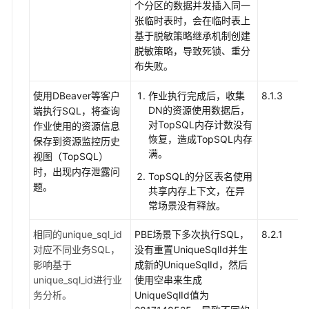
个分区的数据并发插入同一
张临时表时，会在临时表上
基于脱敏策略继承机制创建
脱敏策略，导致死锁、重分
布失败。
使用DBeaver等客户
作业执行完成后，收集
8.1.3
DN的资源使用数据后，
端执行SQL，将查询
对TopSQL内存计数没有
作业使用的资源信息
恢复，造成TopSQL内存
保存到资源监控历史
满。
视图（TopSQL）
时，出现内存泄露问
TopSQL的分区表名使用
题。
共享内存上下文，在异
常场景没有释放。
相同的unique_sql_id
PBE场景下多次执行SQL，
8.2.1
对应不同业务SQL，
没有重置UniqueSqlId并生
影响基于
成新的UniqueSqlId，然后
unique_sql_id进行业
使用空串来生成
务分析。
UniqueSqlId值为