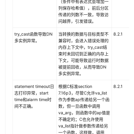
（条件中有表达式会增加一
列保存哈希值），前后分区
传递的列数不一致，导致访
问越界，引发错误。
try_cast函数导致DN
当转换的数据与目标类型不
8.2.1
多实例异常。
兼容时，会进入错误处理的
内存上下文中，try_cast结
束时未回切到正确的内存上
下文，可能导致运行时数据
被提前回收，从而导致DN
多实例异常。
statement timeout日
根据C标准section
8.2.1
志打印异常，start
7.16p3，尽管C允许va_list
time和alarm time时
作为参数ap传递给另一个函
间不正确。
数，但一旦函数中调用
va_arg，则函数中的ap值是
不确定的；C也允许使用
va_list指针做参数传递给另
一个函数，这样做，调用