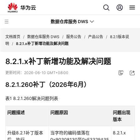
数据仓库服务 DWS
文档首页
/
数据仓库服务 DWS
/
服务公告
/
产品公告
/
8.2.1版本说
明
/
8.2.1.x补丁新增功能及解决问题
最
8.2.1.x补丁新增功能及解决问题
新
动
更新时间：
2026-06-10 GMT+08:00
态
8.2.1.260补丁（2026年6月）
服
表1
务
8.2.1.260解决问题列表
公
告
问题描述
问题原因
问题出现
版本
产
升级8.2.1补丁版本
当字符的编码值落在
8.2.1.x
品
后，执行
0x90308130至0xE3329A35