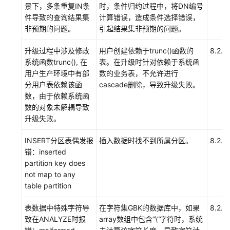
实
景下，多条重复IN条
时，条件归约过程中，将DN编号
践
件导致的查询结果集
计算错误，造成条件选择错误，
非预期的问题。
引起结果集非预期的问题。
数
据
升级过程中涉及修改
用户创建依赖于trunc()函数的
8.2.1.
迁
系统函数trunc(), 在
表。在升级时针对依赖于系统函
移
用户生产环境中有部
数的业务表，不允许进行
与
分用户表依赖该函
cascade删除，导致升级失败。
同
数，由于依赖系统函
步
数的对象未解耦导致
升级失败。
开
INSERT分区表偶发报
插入数据时找不到所属分区。
8.2.1.
发
错：inserted
指
partition key does
南
not map to any
table partition
SQL
语
表数据中特殊字符导
在字符集GBK的数据库中，如果
8.2.1.
法
致在ANALYZE时报
array数组中包含“\”字符时，系统
参