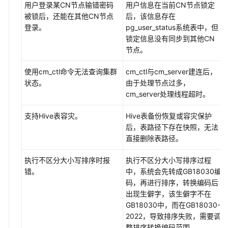
用户登录某CN节点输错密码
用户信息在当前CN节点锁定
被锁后，还能在其他CN节点
后，该信息存在
登录。
pg_user_status系统表中，但
锁定信息没有同步到其他CN
节点。
使用cm_ctl命令无法查询集群
cm_ctl与cm_server建连后，
状态。
由于处理节点过多，
cm_server处理线程超时。
支持Hive表容灾。
Hive表备份恢复或容灾保护
后，表路径下存在快照，无法
直接删除表路径。
执行不区分大小写排序时报
执行不区分大小写排序过程
错。
中，系统会先转成GB18030编
码，再进行排序，转换编码后
出现生僻字，该生僻字不在
GB18030中，而在GB18030-
2022，导致排序失败，需要调
整排序转换编码范围。