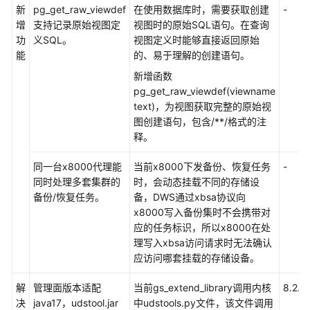
新
pg_get_raw_viewdef
明
在使用数据库时，需要获取创建
-
增
支持记录原始视图定
视图时的原始SQL语句。在查询
功
义SQL。
视图定义时能够直接返回原始
8.1.0
能
的、易于理解的创建语句。
版
本
新增函数
说
pg_get_raw_viewdef(viewname
明
text)，为视图获取完整的原始视
图创建语句，包含/**/格式的注
8.0.1
释。
版
本
同一台x8000代理能
当前x8000下发备份、恢复任务
-
说
同时处理多套集群的
时，会动态挂载不同的存储设
明
备份/恢复任务。
备，DWS通过xbsa协议向
x8000写入备份集时不会携带对
数
应的任务标识，所以x8000在处
据
理写入xbsa访问请求时无法确认
库
应访问哪套挂载的存储设备。
接
解
管理面版本适配
口
当前gs_extend_library调用内核
8.2.1.
决
java17，udstool.jar
删
中udstools.py文件，该文件调用