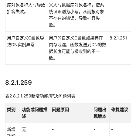
库对象名称大写导致
义大写数据库对象名称，使系
说
扩容失败。
统误识别为小写，从而报对象
明
不存在的错误，导致扩容失
败。
8.2.1
版
用户自定义C函数导
用户的自定义C函数如果存在
8.2.1.251
本
致DN实例异常
内存泄漏，函数发送到DN的数
新
据长度可能与接收到的不一
增
致。
功
能
8.2.1.x
8.2.1.259
补
丁
表2
8.2.1.259新增功能/解决问题列表
新
增
类别
功能或问题描
问题原因
问题出
修复建议
功
述
现版本
能
及
新增
无
-
-
-
解
功能