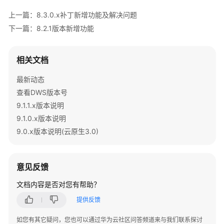
公
上一篇：8.3.0.x补丁新增功能及解决问题
告
下一篇：8.2.1版本新增功能
产
品
相关文档
公
告
最新动态
查看DWS版本号
查
9.1.1.x版本说明
看
DWS
9.1.0.x版本说明
版
9.0.x版本说明(云原生3.0)
本
号
意见反馈
9.1.1.x
版
文档内容是否对您有帮助？
本
提供反馈
说
明
如您有其它疑问，您也可以通过华为云社区问答频道来与我们联系探讨