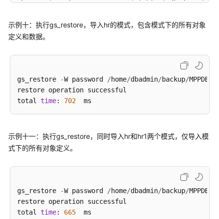
 hr     
|
 sections           
|
table
|
 dbadmin 
|
 {o
 hr     
|
 staffs             
|
table
|
 dbadmin 
|
 {o
 hr     
|
 states             
|
table
|
 dbadmin 
|
 {o
示例十：执行gs_restore，导入hr的模式，包含模式下的所有对象
(
7
rows
)

定义和数据。
human_resource
=
# 
select
*
from
 hr.areas;

 area_id 
|
---------+------------------------
gs_restore 
-
W password 
/
home
/
dbadmin
/
backup
/
MPPDB_b
4
|
 Iron

restore operation successful

1
|
 Wood

total 
time
: 
702
2
|
 Lake

3
|
 Desert

(
4
rows
示例十一：执行gs_restore，同时导入hr和hr1两个模式，仅导入模
式下的所有对象定义。
gs_restore 
-
W password 
/
home
/
dbadmin
/
backup
/
MPPDB_b
restore operation successful

total 
time
: 
665