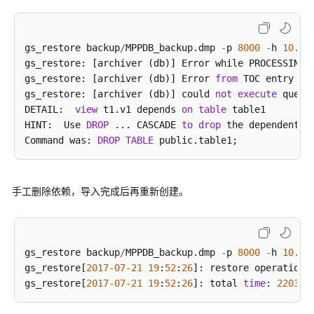
常
见
问
gs_restore backup
/
MPPDB_backup.dmp 
-
p 
8000
-
h 
10.10
题
gs_restore: [archiver (db)] Error while PROCESSING T
gs_restore: [archiver (db)] Error 
from
 TOC entry 
31
gs_restore: [archiver (db)] could 
故
not
execute
 query
DETAIL:  
障
view
 t1.v1 depends 
on
table
 table1

HINT:  Use 
排
DROP
 ... CASCADE 
to
drop
 the dependent ob
Command was: 
除
DROP
TABLE
视
频
手工删除依赖，导入完成后再重新创建。
帮
助
性
gs_restore backup
/
MPPDB_backup.dmp 
-
p 
8000
-
h 
10.10
能
gs_restore[
2017
-07
-21
19
:
52
:
26
]: restore operation s
白
gs_restore[
2017
-07
-21
19
:
52
:
26
]: total 
time
: 
2203
皮
书