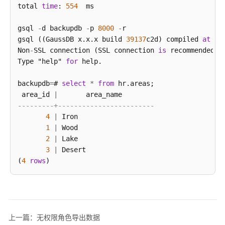
total 
time
: 
554
  ms

gsql 
-
d backupdb 
-
p 
8000
-
r 

gsql ((GaussDB x.x.x build 
39137
c2d) compiled 
at
20
Non
-
SSL connection (SSL connection 
is
 recommended 
w
Type "help" 
for
 help.

backupdb
=
# 
select
*
from
 hr.areas;

 area_id 
|
---------+------------------------
4
|
 Iron

1
|
 Wood

2
|
 Lake

3
|
 Desert

(
4
rows
上一篇：无权限角色导出数据