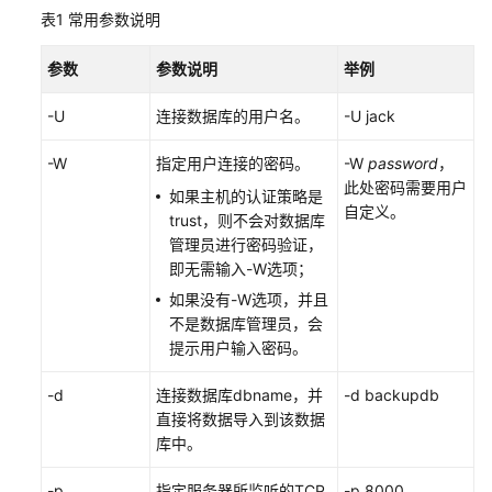
到
表1
常用参数说明
DWS
参数
参数说明
举例
数
据
-U
连接数据库的用户名。
-U jack
类
型
-W
指定用户连接的密码。
-W
password
，
映
此处密码需要用户
如果主机的认证策略是
射
自定义。
trust，则不会对数据库
关
管理员进行密码验证，
系
即无需输入-W选项；
如果没有-W选项，并且
导
不是数据库管理员，会
入
提示用户输入密码。
数
据
-d
连接数据库dbname，并
-d backupdb
直接将数据导入到该数据
整
库中。
库
迁
-p
指定服务器所监听的TCP
-p
8000