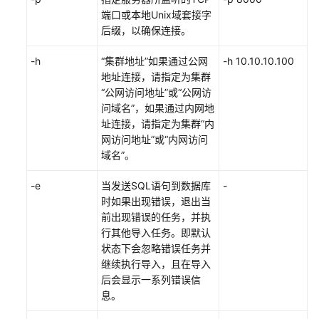
移
端口或本地Unix域套接字
后缀，以确保连接。
实
时
-h
“集群地址”如果通过公网
-h 10.10.10.100
入
地址连接，请指定为集群
库
“公网访问地址”或“公网访
问域名”，如果通过内网地
元
址连接，请指定为集群“内
数
网访问地址”或“内网访问
据
域名”。
迁
移
-e
当发送SQL语句到数据库
-
时如果出现错误，退出当
使
前出现错误的任务，并执
用
行其他导入任务。即默认
gs_dump
状态下会忽略错误任务并
和
继续执行导入，且在导入
gs_dumpall
后会显示一系列错误信
命
息。
令