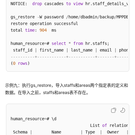
NOTICE:  
drop
 cascades 
to
view
 hr.staff_details_view
域
gs_restore 
-
W password 
/
home
/
dbadmin
/
backup
/
MPPDB_b
系
restore operation successful

统
total 
time
: 
904
  ms

权
限
human_resource
=
# 
select
*
from
 hr.staffs;

 staff_id 
|
 first_name 
|
 last_name 
|
 email 
|
 phone_
----------+------------+-----------+-------+-------
(
0
rows
示例九：执行gs_restore，导入staffs和areas两个指定表的定义和
数据。在导入之前，staffs和areas表不存在。
human_resource
=
# \d

                                 List 
of
 relations

 Schema 
|
        Name        
|
 Type  
|
  Owner   
|