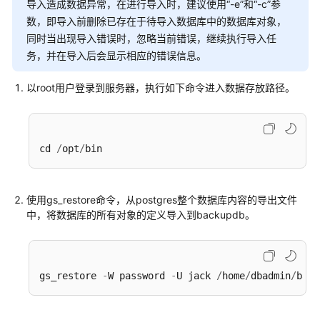
导入造成数据异常，在进行导入时，建议使用“-e”和“-c”参
指
数，即导入前删除已存在于待导入数据库中的数据库对象，
南
同时当出现导入错误时，忽略当前错误，继续执行导入任
最
务，并在导入后会显示相应的错误信息。
佳
实
以root用户登录到服务器，执行如下命令进入数据存放路径。
践
数
/
/
cd 
opt
据
迁
移
与
使用gs_restore命令，从postgres整个数据库内容的导出文件
同
中，将数据库的所有对象的定义导入到backupdb。
步
迁
-
-
/
/
/
gs_restore 
W password 
U jack 
home
dbadmin
back
移
数
据