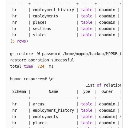
--------+--------------------+-------+----------+--
 hr     
|
 employment_history 
|
table
|
 dbadmin 
|
 {o
 hr     
|
 employments        
|
table
|
 dbadmin 
|
 {o
 hr     
|
 places             
|
table
|
 dbadmin 
|
 {o
 hr     
|
 sections           
|
table
|
 dbadmin 
|
 {o
 hr     
|
 states             
|
table
|
 dbadmin 
|
 {o
(
5
rows
)

gs_restore 
-
W password 
/
home
/
mppdb
/
backup
/
MPPDB_bac
restore operation successful

total 
time
: 
724
  ms

human_resource
=
# \d

                                 List 
of
 relations

 Schema 
|
        Name        
|
 Type  
|
  Owner   
|
--------+--------------------+-------+----------+--
 hr     
|
 areas              
|
table
|
 dbadmin 
|
 {o
 hr     
|
 employment_history 
|
table
|
 dbadmin 
|
 {o
 hr     
|
 employments        
|
table
|
 dbadmin
|
 {or
 hr     
|
 places             
|
table
|
 dbadmin 
|
 {o