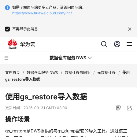
如需了解国际站更多云产品，请访问国际站。
https://www.huaweicloud.com/intl/
不再显示此消息
数据仓库服务 DWS
文档首页
/
数据仓库服务 DWS
/
数据迁移与同步
/
元数据迁移
/
使用
gs_restore导入数据
最
使用gs_restore导入数据
新
动
更新时间：
2026-03-31 GMT+08:00
态
操作场景
服
gs_restore是DWS提供的与gs_dump配套的导入工具。通过该工
务