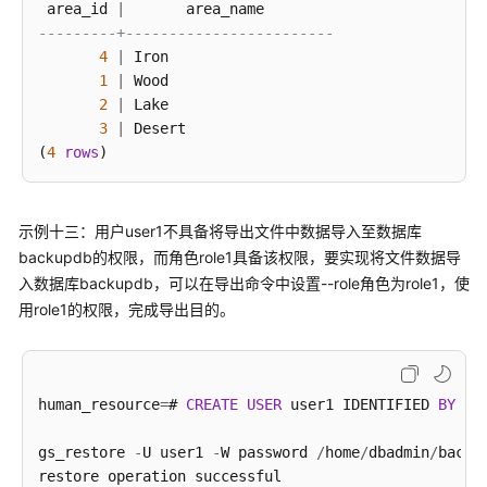
 area_id 
|
---------+------------------------
4
|
 Iron

1
|
 Wood

2
|
 Lake

3
|
 Desert

(
4
rows
示例十三：用户user1不具备将导出文件中数据导入至数据库
backupdb的权限，而角色role1具备该权限，要实现将文件数据导
入数据库backupdb，可以在导出命令中设置--role角色为role1，使
用role1的权限，完成导出目的。
human_resource
=
# 
CREATE
USER
 user1 IDENTIFIED 
BY
'p
gs_restore 
-
U user1 
-
W password 
/
home
/
dbadmin
/
backu
restore operation successful
