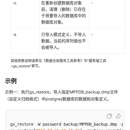
导
-c
在重新创建数据库对象
-
出
前，清理（删除）已存在
元
于将要导入的数据库中的
数
数据库对象。
据
-s
只导入模式定义，不导入
-
使
数据。当前的序列值也不
用
会被导入。
gs_restore
导
其他参数说明请参见《数据仓库服务工具参考》中“服务端工具
入
>gs_restore”章节。
数
据
示例
导
示例一：执行gs_restore，导入指定MPPDB_backup.dmp文件
出
（自定义归档格式）中postgres数据库的数据和对象定义。
数
据
其
gs_restore 
-
W password backup
/
MPPDB_backup.dmp 
-
p 
8