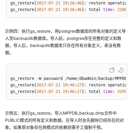
API
gs_restore[
2017
-07
-21
19
:
26
:
46
]: restore operation s
参
gs_restore[
2017
-07
-21
19
:
26
:
46
]: total 
time
: 
21003
考
SDK
示例四：执行gs_restore，将postgres数据库的所有对象的定义导
参
入至backupdb数据库。导入前，postgres存在完整的定义和数
考
据，导入后，backupdb数据库只存在所有对象定义，表没有数
据。
场
景
代
码
gs_restore 
-
W password 
/
home
/
dbadmin
/
backup
/
MPPDB_b
示
gs_restore[
2017
-07
-21
19
:
46
:
27
]: restore operation s
例
gs_restore[
2017
-07
-21
19
:
46
:
27
]: total 
time
: 
32993
错
误
示例五：执行gs_restore，导入MPPDB_backup.dmp文件中
码
参
PUBLIC模式的所有定义和数据。在导入时会先删除已经存在的对
考
象，如果原对象存在跨模式的依赖则需手工强制干预。