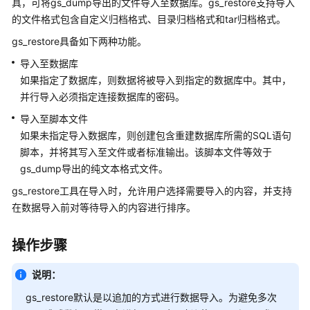
具，可将gs_dump导出的文件导入至数据库。gs_restore支持导入
公
的文件格式包含自定义归档格式、目录归档格式和tar归档格式。
告
gs_restore具备如下两种功能。
产
导入至数据库
品
如果指定了数据库，则数据将被导入到指定的数据库中。其中，
介
并行导入必须指定连接数据库的密码。
绍
导入至脚本文件
计
如果未指定导入数据库，则创建包含重建数据库所需的SQL语句
费
脚本，并将其写入至文件或者标准输出。该脚本文件等效于
说
gs_dump导出的纯文本格式文件。
明
gs_restore工具在导入时，允许用户选择需要导入的内容，并支持
在数据导入前对等待导入的内容进行排序。
快
速
入
操作步骤
门
说明：
用
gs_restore默认是以追加的方式进行数据导入。为避免多次
户