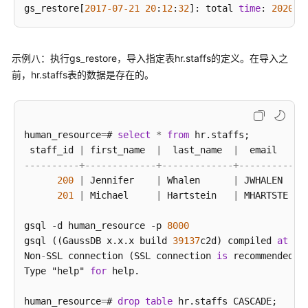
gs_restore[
2017
-07
-21
20
:
12
:
32
]: total 
time
: 
20203
担
云
服
示例八：执行gs_restore，导入指定表hr.staffs的定义。在导入之
务
前，hr.staffs表的数据是存在的。
等
级
协
议
human_resource
=
# 
select
*
from
 hr.staffs;

（SLA）
 staff_id 
|
 first_name  
|
  last_name  
|
  email   
|
 
----------+-------------+-------------+----------+-
白
200
|
 Jennifer    
|
 Whalen      
|
 JWHALEN  
|
皮
201
|
 Michael     
|
 Hartstein   
|
 MHARTSTE 
|
书
资
gsql 
-
d human_resource 
-
p 
8000
源
gsql ((GaussDB x.x.x build 
39137
c2d) compiled 
at
20
Non
-
SSL connection (SSL connection 
is
 recommended 
w
Type "help" 
for
 help.

支
持
human_resource
=
# 
drop
table
 hr.staffs CASCADE;

区