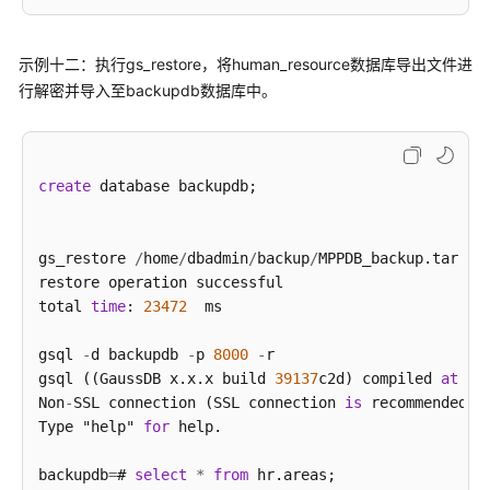
示例十二：执行gs_restore，将human_resource数据库导出文件进
行解密并导入至backupdb数据库中。
create
 database backupdb;

gs_restore 
/
home
/
dbadmin
/
backup
/
MPPDB_backup.tar 
-
p
restore operation successful

total 
time
: 
23472
  ms

gsql 
-
d backupdb 
-
p 
8000
-
r

gsql ((GaussDB x.x.x build 
39137
c2d) compiled 
at
20
Non
-
SSL connection (SSL connection 
is
 recommended 
w
Type "help" 
for
 help.

backupdb
=
# 
select
*
from
 hr.areas;
