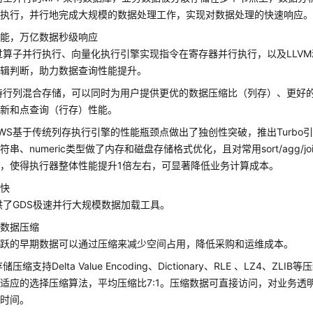
近执行，并行地完成大规模的数据处理工作，实现对数据处理的快速响应
性能，万亿数据秒级响应
过算子并行执行、向量化执行引擎实现指令在寄存器并行执行，以及LLV
逻辑判断，助力数据查询性能提升。
持行列混合存储，可以同时为用户提供更优的数据压缩比（列存）、更好
更新和点查询（行存）性能。
WS基于传统列存执行引擎的性能瓶颈点做出了独创性突破，推出Turbo
串、numeric类型做了内存和磁盘存储格式优化，且对常用sort/agg/jo
，使得执行器整体性能提升1倍左右，可显著降低业务计算成本。
载快
供了GDS极速并行大规模数据加载工具。
的数据压缩
活跃的早期数据可以通过压缩来减少空间占用，降低采购和运维成本。
储压缩支持Delta Value Encoding、Dictionary、RLE 、LZ4、Z
适应的选择压缩算法，平均压缩比7:1。压缩数据可直接访问，对业务透
备时间。