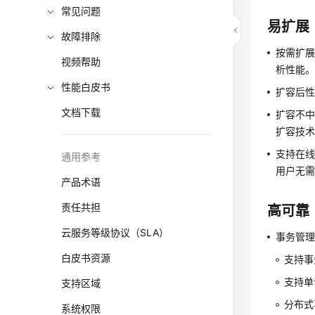
常见问题
易扩展
故障排除
按需扩展
视频帮助
析性能
性能白皮书
扩容后性
文档下载
扩容不中断
扩容技
支持在线
通用参考
用户无
产品术语
责任共担
高可靠
云服务等级协议（SLA）
事务管
白皮书资源
支持事务
支持单
支持区域
分布式
系统权限