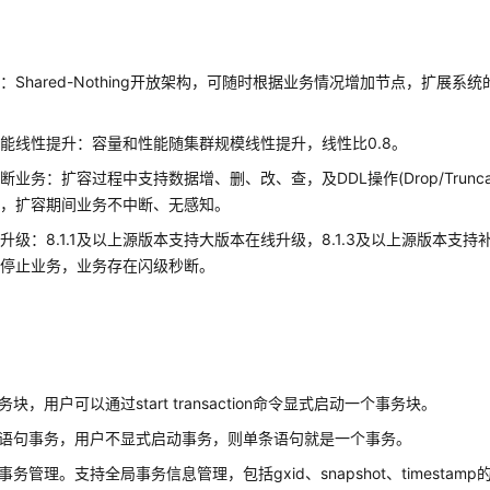
：Shared-Nothing开放架构，可随时根据业务情况增加节点，扩展系
。
能线性提升：容量和性能随集群规模线性提升，线性比0.8。
业务：扩容过程中支持数据增、删、改、查，及DDL操作(Drop/Truncate/A
术，扩容期间业务不中断、无感知。
升级：8.1.1及以上源版本支持大版本在线升级，8.1.3及以上源版本支
需停止业务，业务存在闪级秒断。
理
块，用户可以通过start transaction命令显式启动一个事务块。
语句事务，用户不显式启动事务，则单条语句就是一个事务。
事务管理。支持全局事务信息管理，包括gxid、snapshot、timesta