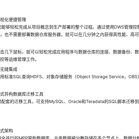
可视化便捷管理
您能够轻松完成从项目概念到生产部署的整个过程。通过使用DWS管理控
件，也不需要部署数据仓库服务器，就可以在几分钟之内获得高性能、高
单击几下鼠标，就可以轻松完成应用程序与数据仓库的连接、数据备份、
监控等运维管理工作。
据无缝集成
标准SQL查询HDFS、对象存储服务（Object Storage Service，
键式异构数据库迁移工具
配套的迁移工具，可支持MySQL、Oracle和Teradata的SQL脚本迁移
布式架构
用全并行的MPP架构数据库，业务数据被分散存储在多个节点上，数据分