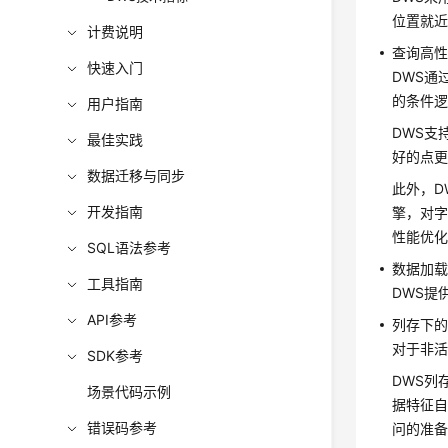
位置就
计费说明
查询高
快速入门
DWS通
的条件
用户指南
DWS支
最佳实践
好的点
数据迁移与同步
此外，D
开发指南
擎，对字符
性能优化
SQL语法参考
数据加
工具指南
DWS提
API参考
列存下
对于非
SDK参考
DWS列存
场景代码示例
据特征自
错误码参考
问的准