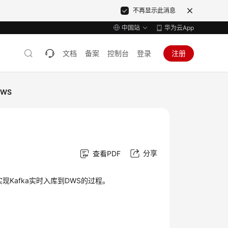
不再显示此消息
中国站
华为云App
文档
备案
控制台
登录
注册
DWS
分享
查看PDF
实现Kafka实时入库到DWS的过程。