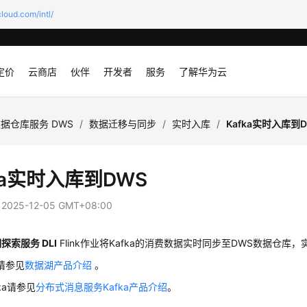
loud.com/intl/
定价
云商店
伙伴
开发者
服务
了解华为云
据仓库服务 DWS
/
数据迁移与同步
/
实时入库
/
Kafka实时入库到
ka实时入库到DWS
：
2025-12-05 GMT+08:00
探索服务 DLI
Flink作业将Kafka的消费数据实时同步至DWS数据仓库，
I请参见
数据湖产品介绍
。
ka请参见
分布式消息服务Kafka产品介绍
。