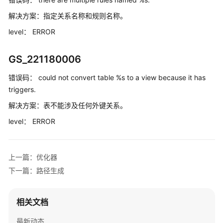
下
解决方案：
指定关系名称和规则名称。
版
level：
本)
ERROR
错
GS_221180006
误
码
错误码：
could not convert table %s to a view because it has
(8.2.1
triggers.
及
解决方案：
表不能涉及任何外键关系。
以
上
level：
ERROR
版
本)
上一篇：优化器
错
下一篇：路径生成
误
码
命
相关文档
名
规
最新动态