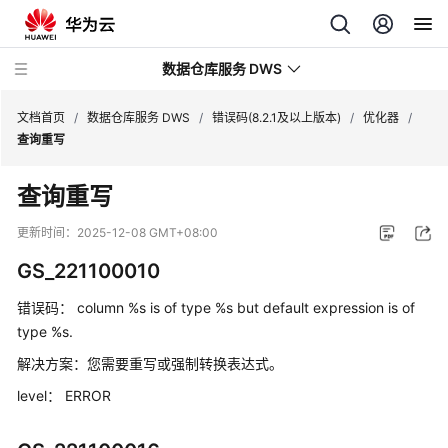
数据仓库服务 DWS
文档首页
/
数据仓库服务 DWS
/
错误码(8.2.1及以上版本)
/
优化器
/
查询重写
最
查询重写
新
动
更新时间：
2025-12-08 GMT+08:00
态
GS_221100010
服
错误码：
column %s is of type %s but default expression is of
务
type %s.
公
告
解决方案：
您需要重写或强制转换表达式。
level：
ERROR
产
品