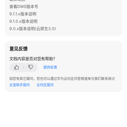
范
查看DWS版本号
9.1.1.x版本说明
行
9.1.0.x版本说明
列
9.0.x版本说明(云原生3.0)
存
事
意见反馈
务
文档内容是否对您有帮助？
HA
提供反馈
SQL
如您有其它疑问，您也可以通过华为云社区问答频道来与我们联系探讨
on
云宝助手提问
云社区提问
Anywhere
GDS/Copy
解
析
器