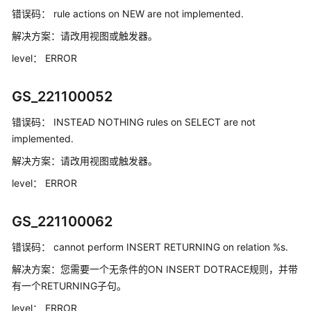
错误码：
rule actions on NEW are not implemented.
工
解决方案：
请改用视图或触发器。
具
level：
ERROR
指
南
GS_221100052
API
错误码：
INSTEAD NOTHING rules on SELECT are not
参
implemented.
考
解决方案：
请改用视图或触发器。
SDK
level：
ERROR
参
考
GS_221100062
场
错误码：
cannot perform INSERT RETURNING on relation %s.
景
代
解决方案：
您需要一个无条件的ON INSERT DOTRACE规则，并带
码
有一个RETURNING子句。
示
level：
ERROR
例