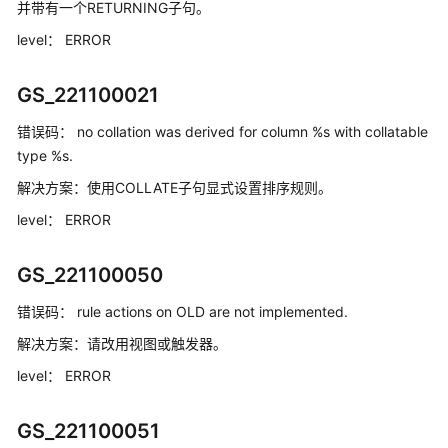
实
并带有一个RETURNING子句。
践
level：
ERROR
数
据
GS_221100021
迁
错误码：
no collation was derived for column %s with collatable
移
type %s.
与
同
解决方案：
使用COLLATE子句显式设置排序规则。
步
level：
ERROR
开
发
GS_221100050
指
错误码：
rule actions on OLD are not implemented.
南
解决方案：
请改用视图或触发器。
SQL
level：
ERROR
语
法
参
GS_221100051
考