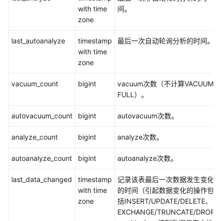
with time
间。
开
zone
发
指
last_autoanalyze
timestamp
最后一次自动轮询分析的时间。
南
with time
(9.1.0.x)
zone
使
vacuum_count
bigint
vacuum次数（不计算VACUUM
用
FULL）。
前
必
autovacuum_count
bigint
autovacuum次数。
读
analyze_count
bigint
analyze次数。
DWS
autoanalyze_count
bigint
autoanalyze次数。
开
发
last_data_changed
timestamp
记录该表最后一次数据发生变化
设
with time
的时间（引起数据变化的操作包
计
zone
括INSERT/UPDATE/DELETE、
建
EXCHANGE/TRUNCATE/DROP
议