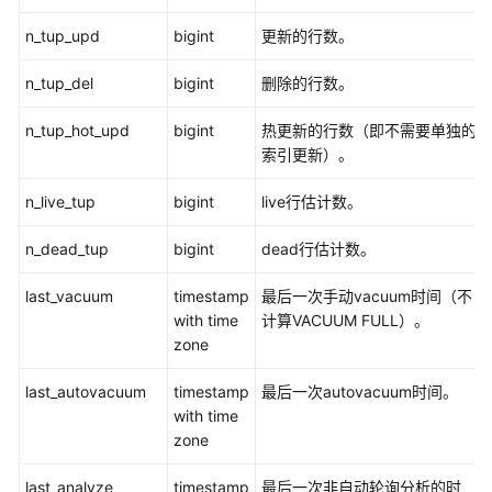
指
南
n_tup_upd
bigint
更新的行数。
n_tup_del
bigint
删除的行数。
最
佳
n_tup_hot_upd
bigint
热更新的行数（即不需要单独的
实
索引更新）。
践
n_live_tup
bigint
live行估计数。
数
据
n_dead_tup
bigint
dead行估计数。
迁
移
last_vacuum
timestamp
最后一次手动vacuum时间（不
与
with time
计算VACUUM FULL）。
同
zone
步
last_autovacuum
timestamp
最后一次autovacuum时间。
开
with time
发
zone
指
南
last_analyze
timestamp
最后一次非自动轮询分析的时