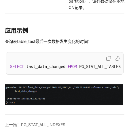
partition），该列数据仅在本地
CN记录。
创
建
和
管
应用示例
理
DWS
查询表table_test最后一次数据发生变化的时间：
数
据
库
对
SELECT
 last_data_changed 
FROM
 PG_STAT_ALL_TABLES 
WH
象
Oracle、
Teradata
和
MySQL
语
法
兼
上一篇：PG_STAT_ALL_INDEXES