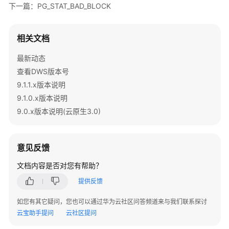
容
下一篇：PG_STAT_BAD_BLOCK
性
差
异
相关文档
DWS
最新动态
数
查看DWS版本号
据
9.1.1.x版本说明
库
9.1.0.x版本说明
安
9.0.x版本说明(云原生3.0)
全
管
理
意见反馈
查
文档内容是否对您有帮助？
询
提供反馈
DWS
数
如您有其它疑问，您也可以通过华为云社区问答频道来与我们联系探讨
据
云宝助手提问
云社区提问
DWS