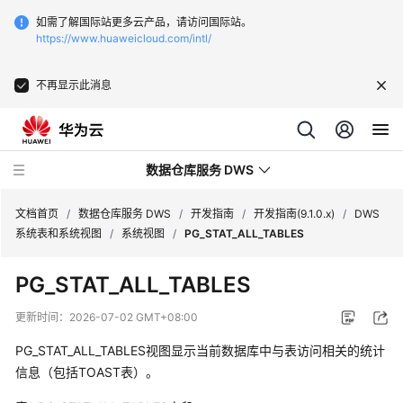
如需了解国际站更多云产品，请访问国际站。
https://www.huaweicloud.com/intl/
不再显示此消息
数据仓库服务 DWS
文档首页
/
数据仓库服务 DWS
/
开发指南
/
开发指南(9.1.0.x)
/
DWS
系统表和系统视图
/
系统视图
/
PG_STAT_ALL_TABLES
最
PG_STAT_ALL_TABLES
新
动
更新时间：
2026-07-02 GMT+08:00
态
PG_STAT_ALL_TABLES视图显示当前数据库中与表访问相关的统计
服
信息（包括TOAST表）。
务