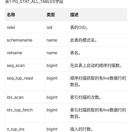
表1
PG_STAT_ALL_TABLES字段
公
告
名称
类型
描述
产
relid
oid
表的OID。
品
介
schemaname
name
此表的模式名。
绍
relname
name
表名。
计
费
seq_scan
bigint
在此表上启动的顺序扫描数。
说
明
seq_tup_read
bigint
顺序扫描抓取的有live数据行的
数目。
快
速
idx_scan
bigint
索引扫描的次数。
入
门
idx_tup_fetch
bigint
索引扫描抓取的有live数据行的
数目。
用
户
n_tup_ins
bigint
插入的行数。