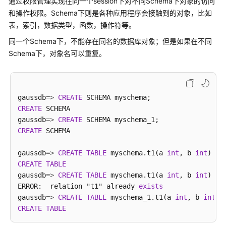
通过权限管理实现在同一个session下对不同Schema下对象的访问
和操作权限。Schema下则是各种应用程序会接触到的对象，比如
SQL
表，索引，数据类型，函数，操作符等。
语
法
同一个Schema下，不能存在同名的数据库对象；但是如果在不同
参
Schema下，对象名可以重复。
考
工
具
gaussdb
=
>
CREATE
指
CREATE
 SCHEMA

南
gaussdb
=
>
CREATE
CREATE
 SCHEMA

API
参
gaussdb
=
>
CREATE
TABLE
 myschema.t1(a 
int
, b 
int
) DI
考
CREATE
TABLE
gaussdb
=
>
CREATE
TABLE
 myschema.t1(a 
int
, b 
int
) DI
SDK
ERROR:  relation "t1" already 
exists
参
gaussdb
=
>
CREATE
TABLE
 myschema_1.t1(a 
int
, b 
int
) 
考
CREATE
TABLE