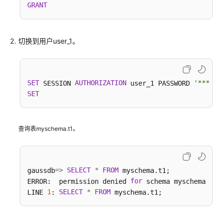
GRANT
切换到用户user_1。
SET
AUTHORIZATION
'******
 SESSION 
 user_1 PASSWORD 
SET
查询表myschema.t1。
=
>
SELECT
*
FROM
gaussdb
 myschema.t1;

for
ERROR:  permission denied 
 schema myschema

1
SELECT
*
FROM
LINE 
: 