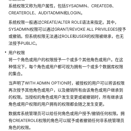
数
系统权限又称为用户属性，包括SYSADMIN、CREATEDB、
据
CREATEROLE、AUDITADMIN和LOGIN。
库
使
系统权限一般通过CREATE/ALTER ROLE语法来指定。其中，
用
SYSADMIN权限可以通过GRANT/REVOKE ALL PRIVILEGES授予
或撤销。但系统权限无法通过ROLE和USER的权限被继承，也无
集
法授予PUBLIC。
群
用户权限
管
将一个角色或用户的权限授予一个或多个其他角色或用户。在这
理
种情况下，每个角色或用户都可视为拥有一个或多个数据库权限
的集合。
账
户
当声明了WITH ADMIN OPTION时，被授权的用户可以将该权限
与
再次授予其他角色或用户，以及撤销所有由该角色或用户继承到
权
的权限。当授权的角色或用户发生变更或被撤销时，所有继承该
限
角色或用户权限的用户拥有的权限都会随之发生变更。
数
数据库系统管理员可以给任何角色或用户授予/撤销任何权限。拥
据
有CREATEROLE权限的角色可以赋予或者撤销任何非系统管理员
库
角色的权限。