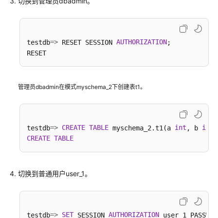
切换到管理员dbadmin。
任
共
担
=
>
AUTHORIZATION
testdb
 RESET SESSION 
;

云
服
务
等
管理员dbadmin在模式myschema_2下创建表t1。
级
协
议
=
>
CREATE
TABLE
int
int
testdb
 myschema_2.t1(a 
, b 
)
（SLA）
CREATE
TABLE
白
皮
书
切换到普通用户user_1。
资
源
=
>
SET
AUTHORIZATION
testdb
 SESSION 
 user_1 PASSWOR
支