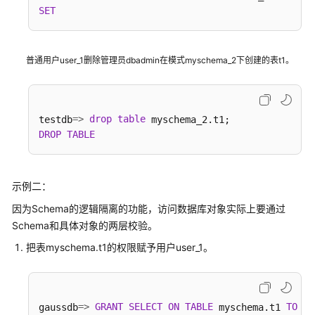
SET
持
区
域
普通用户user_1删除管理员dbadmin在模式myschema_2下创建的表t1。
系
统
权
=
>
drop
table
testdb
限
DROP
TABLE
示例二：
因为Schema的逻辑隔离的功能，访问数据库对象实际上要通过
Schema和具体对象的两层校验。
把表myschema.t1的权限赋予用户user_1。
=
>
GRANT
SELECT
ON
TABLE
TO
gaussdb
 myschema.t1 