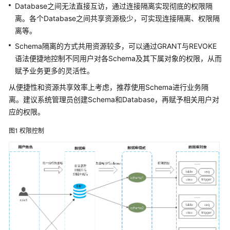
公
Database之间无法直接互访，通过连接隔离实现彻底的权限隔
告
离。各个Database之间共享资源极少，可实现连接隔离、权限隔
离等。
产
Schema隔离的方式共用资源较多，可以通过GRANT与REVOKE
品
语法便捷地控制不同用户对各Schema及其下属对象的权限，从而
介
赋予业务更多的灵活性。
绍
从便捷性和资源共享效率上考虑，推荐使用Schema进行业务隔
计
离。建议系统管理员创建Schema和Database，再赋予相关用户对
费
应的权限。
说
明
图1
权限控制
快
速
入
门
用
户