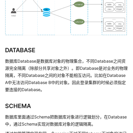
指
南
最
佳
实
践
DATABASE
数
数据库Database是数据库对象的物理集合，不同Database之间资
据
源完全隔离（除部分共享对象之外）。即Database是对业务的物理
迁
隔离，不同Database之间的对象不能相互访问。比如在Database
移
与
A中无法访问Database B中的对象。因此登录集群的时候必须指定
同
要连接的Database。
步
SCHEMA
开
发
数据库里面通过Schema把数据库对象进行逻辑划分，在Database
指
中，通过Schema实现对数据库对象的逻辑隔离。
南