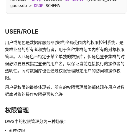
题
gaussdb
=
>
DROP
汇
总
产
USER/ROLE
品
咨
用户或角色是数据库服务器(集群)全局范围内的权限控制系统，是
询
集群业务的所有者和执行者，用于各种集群范围内所有的对象权限
管理。因此角色不特定于某个单独的数据库，但角色登录集群的时
数
候必须要显式指定登录的用户名，以保证当前连接执行的操作者的
据
透明性。同时数据库也会通过权限管理限定用户的访问和操作权
库
限。
连
用户是权限的最终体现者，所有的权限管理最终都体现在用户对数
接
据库对象的操作权限是否被允许。
数
据
权限管理
迁
移
DWS中的权限管理分为三种场景：
系统权限