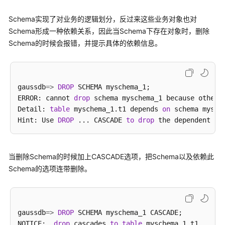
场
景
Schema实现了对业务的逻辑划分，反过来这些业务对象也对
代
Schema形成一种依赖关系，因此当Schema下存在对象时，删除
码
Schema的时候会报错，并提示具体的依赖信息。
示
例
错
gaussdb
=
>
DROP
 SCHEMA myschema_1;

误
ERROR: cannot 
drop
 schema myschema_1 because other 
码
Detail: 
table
 myschema_1.t1 depends 
on
 schema mysche
参
Hint: Use 
DROP
 ... CASCADE 
to
drop
考
常
当删除Schema的时候加上CASCADE选项，把Schema以及依赖此
见
Schema的选项连带删除。
问
题
Top
gaussdb
=
>
DROP
 SCHEMA myschema_1 CASCADE;

问
NOTICE:  
drop
 cascades 
to
table
 myschema_1.t1
