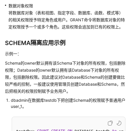
性
数据对象权限
能
将数据库对象（表和视图、指定字段、数据库、函数、模式等）
的相关权限授予特定角色或用户。GRANT命令将数据库对象的特
备
定权限授予一个或多个角色。这些权限会追加到已有的权限上。
份
恢
复
SCHEMA隔离应用示例
示例一：
故
障
Schema的owner默认拥有该Schema下对象的所有权限，包括删除
排
权限；Database的owner默认拥有该Database下对象的所有权
除
限，包括删除权限。因此建议对Database和Schema的创建要做比
较严格的控制，一般建议使用管理员创建Database和Schema，然
视
后把相关的权限控制赋予业务用户。
频
帮
dbadmin在数据库testdb下把创建Schema的权限赋予普通用户
助
user_1。
性
能