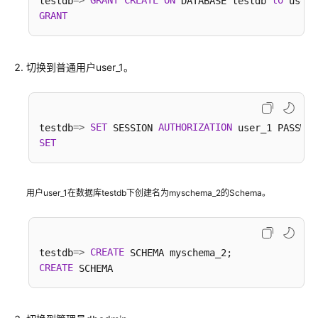
=
>
GRANT
CREATE
ON
to
testdb
 DATABASE testdb 
白
GRANT
皮
书
文
切换到普通用户user_1。
档
下
载
=
>
SET
AUTHORIZATION
testdb
 SESSION 
 user_1 PASSWOR
SET
通
用
参
用户user_1在数据库testdb下创建名为myschema_2的Schema。
考
产
=
>
CREATE
testdb
品
CREATE
术
语
责