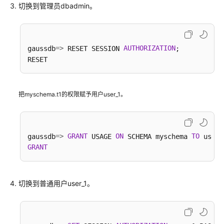
切换到管理员dbadmin。
=
>
AUTHORIZATION
gaussdb
 RESET SESSION 
;

把myschema.t1的权限赋予用户user_1。
=
>
GRANT
ON
TO
gaussdb
 USAGE 
 SCHEMA myschema 
GRANT
切换到普通用户user_1。