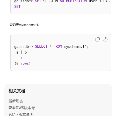
=
>
SET
AUTHORIZATION
gaussdb
 SESSION 
 user_1 PASSWO
SET
查询表myschema.t1。
=
>
SELECT
*
FROM
gaussdb
 myschema.t1;

|
 a 
---+---
0
rows
(
相关文档
最新动态
查看DWS版本号
9.1.1.x版本说明