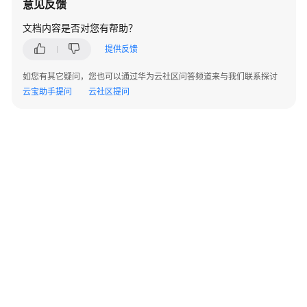
意见反馈
指
南
文档内容是否对您有帮助？
提供反馈
最
佳
如您有其它疑问，您也可以通过华为云社区问答频道来与我们联系探讨
实
云宝助手提问
云社区提问
践
数
据
迁
移
与
同
步
开
发
指
©2026 Huaweicloud.com 版权所有
南
黔ICP备20004760号-14
苏B2-20130048号
A2.B1.B2-20070312