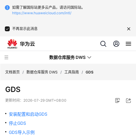
如需了解国际站更多云产品，请访问国际站。
https://www.huaweicloud.com/intl/
不再显示此消息
数据仓库服务 DWS
文档首页
/
数据仓库服务 DWS
/
工具指南
/
GDS
GDS
最
新
更新时间：
2026-07-29 GMT+08:00
动
态
安装配置和启动GDS
停止GDS
服
务
GDS导入示例