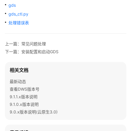
公
gds
告
gds_ctl.py
产
处理错误表
品
介
绍
上一篇：常见问题处理
下一篇：安装配置和启动GDS
计
费
说
相关文档
明
最新动态
快
查看DWS版本号
速
9.1.1.x版本说明
入
9.1.0.x版本说明
门
9.0.x版本说明(云原生3.0)
用
户