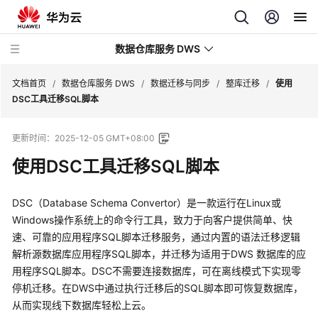
数据仓库服务 DWS
文档首页
/
数据仓库服务 DWS
/
数据迁移与同步
/
整库迁移
/
使用
DSC工具迁移SQL脚本
最
更新时间：
2025-12-05 GMT+08:00
新
动
使用DSC工具迁移SQL脚本
态
DSC（Database Schema Convertor）是一款运行在Linux或
服
Windows操作系统上的命令行工具，致力于向客户提供简单、快
务
速、可靠的应用程序SQL脚本迁移服务，通过内置的语法迁移逻辑
公
解析源数据库应用程序SQL脚本，并迁移为适用于DWS 数据库的应
告
用程序SQL脚本。DSC不需要连接数据库，可在离线模式下实现零
产
停机迁移。在DWS中通过执行迁移后的SQL脚本即可恢复数据库，
品
从而实现线下数据库轻松上云。