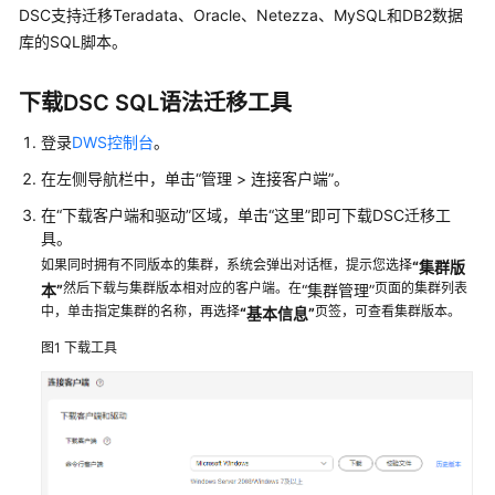
介
DSC支持迁移Teradata、Oracle、Netezza、MySQL和DB2数据
绍
库的SQL脚本。
计
下载DSC SQL语法迁移工具
费
说
登录
DWS控制台
。
明
在左侧导航栏中，单击
“管理 > 连接客户端”
。
快
在
“下载客户端和驱动”
区域，单击
“这里”
即可下载DSC迁移工
速
具。
入
如果同时拥有不同版本的集群，系统会弹出对话框，提示您选择
“集群版
门
然后下载与集群版本相对应的客户端。在
页面的集群列表
本”
“集群管理”
中，单击指定集群的名称，再选择
页签，可查看集群版本。
“基本信息”
用
户
图1
下载工具
指
南
最
佳