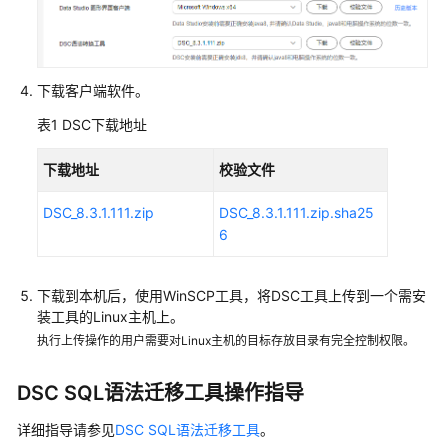
实
践
数
据
下载客户端软件。
迁
表1
DSC下载地址
移
与
下载地址
校验文件
同
步
DSC_8.3.1.111.zip
DSC_8.3.1.111.zip.sha25
6
迁
移
数
下载到本机后，使用WinSCP工具，将DSC工具上传到一个需安
据
装工具的Linux主机上。
到
执行上传操作的用户需要对Linux主机的目标存放目录有完全控制权限。
DWS
DSC SQL语法迁移工具操作指导
数
据
详细指导请参见
DSC SQL语法迁移工具
。
类