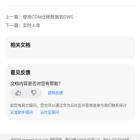
型
映
上一篇：使用CDM迁移数据到DWS
射
下一篇：实时入库
关
系
相关文档
导
入
数
据
意见反馈
文档内容是否对您有帮助？
整
库
提供反馈
迁
移
如您有其它疑问，您也可以通过华为云社区问答频道来与我们联系探讨
云宝助手提问
云社区提问
使
用
CDM
迁
©2026 Huaweicloud.com 版权所有
黔ICP备20004760号-14
苏B2-20130048号