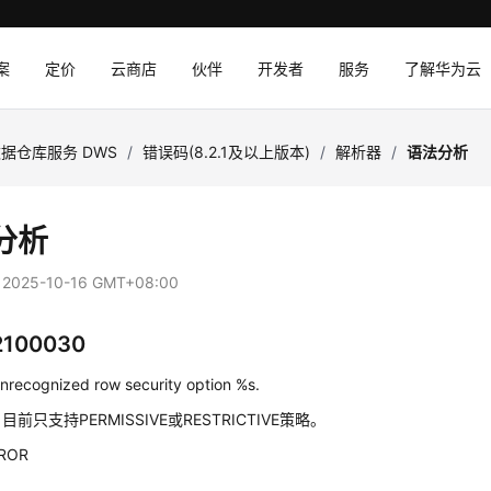
案
定价
云商店
伙伴
开发者
服务
了解华为云
据仓库服务 DWS
/
错误码(8.2.1及以上版本)
/
解析器
/
语法分析
分析
：
2025-10-16 GMT+08:00
2100030
nrecognized row security option %s.
：
目前只支持PERMISSIVE或RESTRICTIVE策略。
ROR