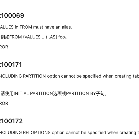
2100069
ALUES in FROM must have an alias.
：
例如FROM (VALUES ...) [AS] foo。
ROR
2100171
NCLUDING PARTITION option cannot be specified when creating ta
：
请使用INITIAL PARTITION选项或PARTITION BY子句。
ROR
2100172
NCLUDING RELOPTIONS option cannot be specified when creating ta