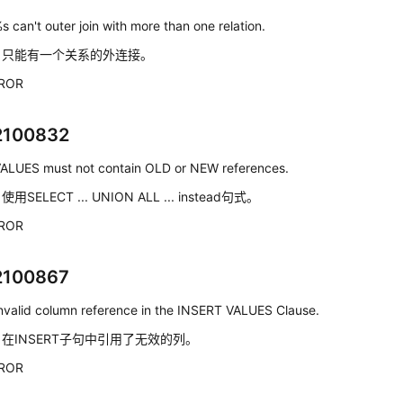
s can't outer join with more than one relation.
：
只能有一个关系的外连接。
ROR
2100832
ALUES must not contain OLD or NEW references.
：
使用SELECT ... UNION ALL ... instead句式。
ROR
2100867
nvalid column reference in the INSERT VALUES Clause.
：
在INSERT子句中引用了无效的列。
ROR