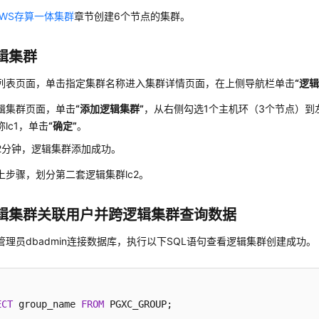
WS存算一体集群
章节创建6个节点的集群。
辑集群
列表页面，单击指定集群名称进入集群详情页面，在上侧导航栏单击
“逻
辑集群页面，单击
“添加逻辑集群”
，从右侧勾选1个主机环（3个节点）到
lc1，单击
“确定”
。
2分钟，逻辑集群添加成功。
上步骤，划分第二套逻辑集群lc2。
辑集群关联用户并跨逻辑集群查询数据
管理员dbadmin连接数据库，执行以下SQL语句查看逻辑集群创建成功。
ECT
 group_name 
FROM