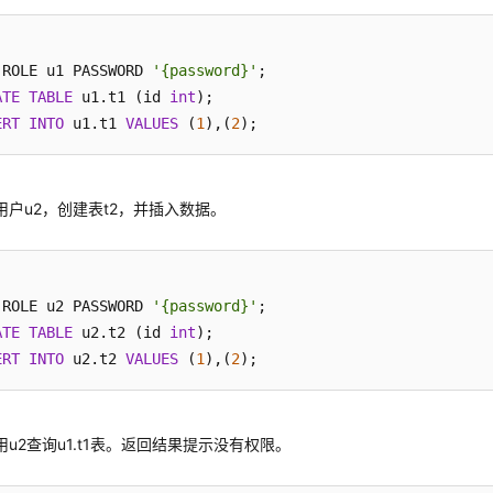
 ROLE u1 PASSWORD 
'{password}'
ATE
TABLE
 u1.t1 (id 
int
ERT
INTO
 u1.t1 
VALUES
 (
1
),(
2
用户u2，创建表t2，并插入数据。
 ROLE u2 PASSWORD 
'{password}'
ATE
TABLE
 u2.t2 (id 
int
ERT
INTO
 u2.t2 
VALUES
 (
1
),(
2
用u2查询u1.t1表。返回结果提示没有权限。