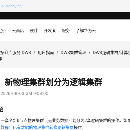
loud.com/intl/
定价
云商店
伙伴
开发者
服务
了解华为云
据仓库服务 DWS
/
用户指南
/
DWS集群管理
/
DWS逻辑集群/计算
群
：新物理集群划分为逻辑集群
：
2026-08-03 GMT+08:00
绍
示一套全新6节点物理集群（无业务数据）划分为2套逻辑集群的操作。如
见
教程：已有数据的物理集群转换逻辑集群
操作。