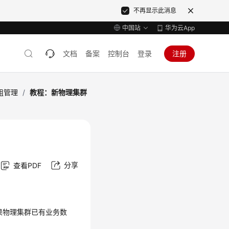
不再显示此消息
中国站
华为云App
文档
备案
控制台
登录
注册
组管理
/
教程：新物理集群
分享
查看PDF
果物理集群已有业务数