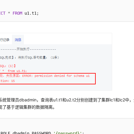
ECT
*
FROM
统管理员dbadmin，查询表u1.t1和u2.t2分别创建到了集群lc1和lc
现了基于逻辑集群的数据隔离。
 ROLE dbadmin PASSWORD 
'{password}'