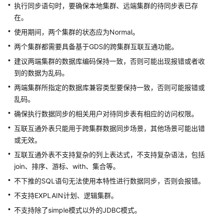
指
执行同步语句时，要确保本地集群、远端集群的待同步表已存
南
在。
使用期间，两个集群的状态应为Normal。
最
两个集群都需要具备基于GDS的跨集群互联互通功能。
佳
实
建议两端集群的数据库编码保持一致，否则可能出现报错或者收
践
到的数据为乱码。
两端集群所指定的数据库兼容类型要保持一致，否则可能报错或
数
乱码。
据
迁
确保执行数据同步的相关用户对待同步表有相应的访问权限。
移
互联互通外表只能用于跨集群数据同步场景，其他场景可能出错
与
或无效。
同
互联互通外表不支持复杂的列上表达式，不支持复杂语法，包括
步
join、排序、游标、with、集合等。
迁
不下推的SQL语句无法使用本特性进行数据同步，否则会报错。
移
不支持EXPLAIN计划、逻辑集群。
数
不支持除了simple模式以外的JDBC模式。
据