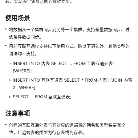
转，实现多个集群之间的数据同步。
公
告
使用场景
产
将数据从一个集群同步到另外一个集群，支持全量数据同步、过
品
滤条件数据同步。
介
绍
目前互联互通仅支持以下使用方式，除以下语句外，其他类型的
语法均不支持。
计
INSERT INTO 内表 SELECT ... FROM 互联互通外表1
费
[WHERE];
说
明
INSERT INTO 互联互通表 SELECT * FROM 内表1 [JOIN 内表
2 | WHERE];
快
SELECT ... FROM 互联互通表;
速
入
注意事项
门
创建的互联互通外表与其对应的远端表的列名和类型名要完全一
用
致，且远端表的类型为行存表或列存表。
户