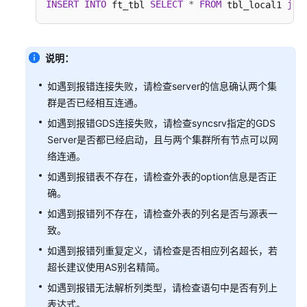
指
INSERT
INTO
SELECT
*
FROM
joi
 ft_tbl 
 tbl_local1 
南
SQL
说明：
语
法
如遇到报错连接失败，请检查server的信息确认两个集
参
群是否已经相互连通。
考
如遇到报错GDS连接失败，请检查syncsrv指定的GDS
Server是否都已经启动，且与两个集群所有节点可以网
工
络连通。
具
指
如遇到报错表不存在，请检查外表的option信息是否正
南
确。
如遇到报错列不存在，请检查外表的列名是否与源表一
API
致。
参
考
如遇到报错列重复定义，请检查是否相应列名超长，若
超长建议使用AS别名精简。
SDK
如遇到报错无法解析列类型，请检查语句中是否有列上
参
表达式。