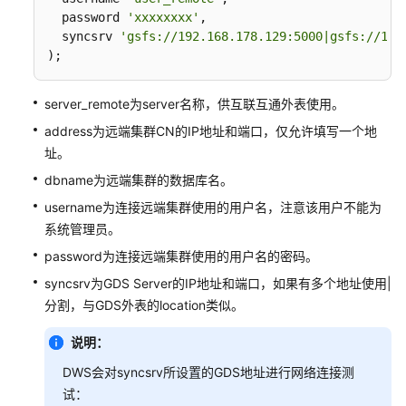
从
  password 
'xxxxxxxx'
,

MRS
  syncsrv 
'gsfs://192.168.178.129:5000|gsfs://192
导
);
入
数
据
server_remote为server名称，供互联互通外表使用。
到
address为远端集群CN的IP地址和端口，仅允许填写一个地
集
址。
群
dbname为远端集群的数据库名。
使
username为连接远端集群使用的用户名，注意该用户不能为
用
系统管理员。
LakeFormation
password为连接远端集群使用的用户名的密码。
数
据
syncsrv为GDS Server的IP地址和端口，如果有多个地址使用|
源
分割，与GDS外表的location类似。
导
入
说明：
数
DWS会对syncsrv所设置的GDS地址进行网络连接测
据
试：