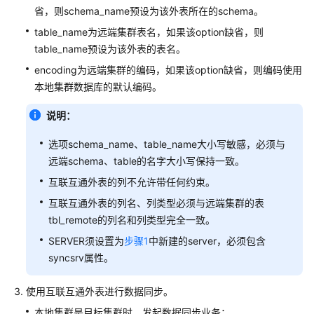
据
省，则schema_name预设为该外表所在的schema。
table_name为远端集群表名，如果该option缺省，则
使
table_name预设为该外表的表名。
用
encoding为远端集群的编码，如果该option缺省，则编码使用
gsql
本地集群数据库的默认编码。
元
命
说明：
令
\COPY
选项schema_name、table_name大小写敏感，必须与
导
远端schema、table的名字大小写保持一致。
入
数
互联互通外表的列不允许带任何约束。
据
互联互通外表的列名、列类型必须与远端集群的表
tbl_remote的列名和列类型完全一致。
使
SERVER须设置为
步骤1
中新建的server，必须包含
用
syncsrv属性。
COPY
FROM
STDIN
使用互联互通外表进行数据同步。
导
本地集群是目标集群时，发起数据同步业务：