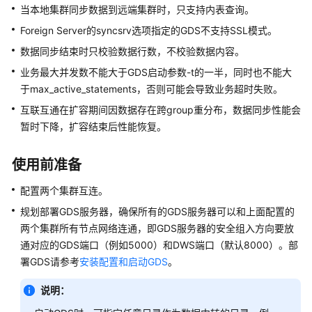
到
当本地集群同步数据到远端集群时，只支持内表查询。
DWS
Foreign Server的syncsrv选项指定的GDS不支持SSL模式。
数据同步结束时只校验数据行数，不校验数据内容。
数
据
业务最大并发数不能大于GDS启动参数-t的一半，同时也不能大
类
于max_active_statements，否则可能会导致业务超时失败。
型
互联互通在扩容期间因数据存在跨group重分布，数据同步性能会
映
暂时下降，扩容结束后性能恢复。
射
关
系
使用前准备
配置两个集群互连。
导
入
规划部署GDS服务器，确保所有的GDS服务器可以和上面配置的
数
两个集群所有节点网络连通，即GDS服务器的安全组入方向要放
据
通对应的GDS端口（例如5000）和DWS端口（默认8000）。部
署GDS请参考
安装配置和启动GDS
。
从
OBS
说明：
并