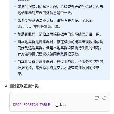
考
如遇到报错列信息不匹配，请检查外表的列信息是否与
远端集群对应表的列信息是否一致。
场
景
如遇到报错语法不支持，请检查是否使用了Join、
代
distinct、排序等复杂用法。
码
如遇到乱码，请检查两端数据库的实际编码是否一致。
示
例
当本地集群是源集群时，存在极小的概率出现数据成功
同步到远端集群，但是本地集群返回执行失败的情况，
错
针对这种情况建议校验同步数据记录数。
误
当本地集群是源集群时，通过事务块、子事务等控制的
码
数据同步，需要总事务提交后才能查询到数据同步结
参
果。
考
删除互联互通外表。
常
见
问
题
DROP
FOREIGN
TABLE
 ft_tbl;