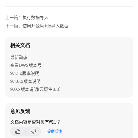
故
障
排
上一篇：执行数据导入
除
下一篇：使用开源Kettle导入数据
视
频
相关文档
帮
助
最新动态
查看DWS版本号
性
9.1.1.x版本说明
能
9.1.0.x版本说明
白
9.0.x版本说明(云原生3.0)
皮
书
意见反馈
文
档
文档内容是否对您有帮助？
下
提供反馈
载