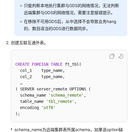
只能判断本地执行集群与GDS的网络情况，无法判断
基
于
远端集群与GDS的网络情况，需要注意报错提示。
GDS
在移除不可用GDS后，从中选择不会导致业务hang
的
的、数目适当的GDS进行数据同步。
跨
集
创建互联互通外表。
群
互
联
互
CREATE
FOREIGN
TABLE
 ft_tbl(

  col_1    type_name,

通
  col_2    type_name,

  …

使
) SERVER server_remote OPTIONS (

用
  schema_name 
'schema_remote'
,

开
  table_name 
'tbl_remote'
,

源
  encoding 
'utf8'
Kettle
);
导
入
schema_name为远端集群表所属schema，如果该option缺
数