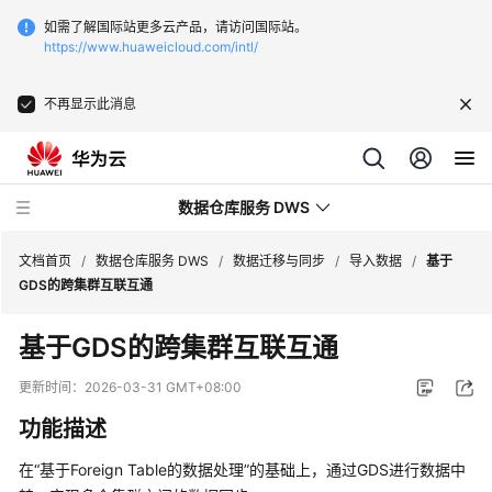
如需了解国际站更多云产品，请访问国际站。
https://www.huaweicloud.com/intl/
不再显示此消息
数据仓库服务 DWS
文档首页
/
数据仓库服务 DWS
/
数据迁移与同步
/
导入数据
/
基于
GDS的跨集群互联互通
最
基于GDS的跨集群互联互通
新
动
更新时间：
2026-03-31 GMT+08:00
态
功能描述
服
在“基于Foreign Table的数据处理”的基础上，通过GDS进行数据中
务