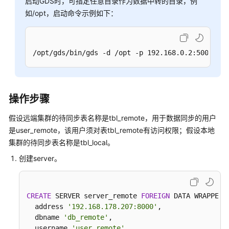
启动GDS时，可指定任意目录作为数据中转的目录，例
行
如/opt，启动命令示例如下：
导
入
数
据
/opt/gds/bin/gds -d /opt -p 192.168.0.2:5000 -H 
使
用
GDS
操作步骤
从
远
假设远端集群的待同步表名称是tbl_remote，用于数据同步的用户
端
是user_remote，该用户须对表tbl_remote有访问权限；假设本地
服
集群的待同步表名称是tbl_local。
务
创建server。
器
导
入
数
CREATE
 SERVER server_remote 
FOREIGN
 DATA WRAPPER G
据
  address 
'192.168.178.207:8000'
,

  dbname 
'db_remote'
,

  username 
'user_remote'
,
