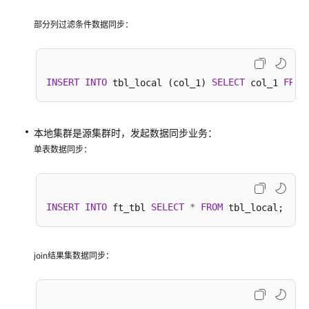
库
部分列过滤条件数据同步：
元
数
据
迁
INSERT
INTO
SELECT
FROM
 tbl_local (col_1) 
 col_1 
移
导
本地集群是源集群时，发起数据同步业务：
出
单表数据同步：
数
据
其
INSERT
INTO
SELECT
*
FROM
 ft_tbl 
他
操
作
join结果集数据同步：
开
发