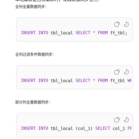
入
全列全量数据同步：
数
据
跨
INSERT
INTO
SELECT
*
FROM
 tbl_local 
集
群
访
全列过滤条件数据同步：
问
Hive
Metastore
INSERT
INTO
SELECT
*
FROM
WHER
 tbl_local 
 ft_tbl 
整
库
迁
部分列全量数据同步：
移
实
时
INSERT
INTO
SELECT
FROM
 tbl_local (col_1) 
 col_1 
入