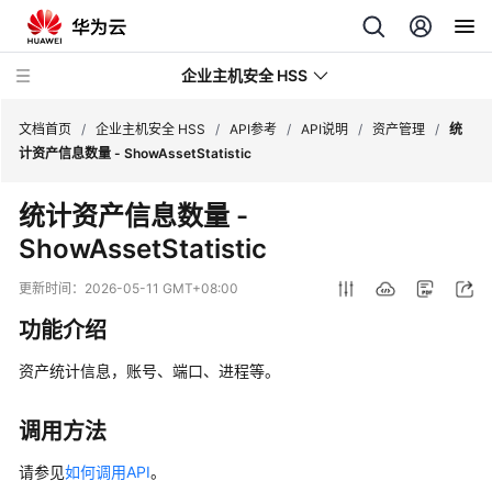
企业主机安全 HSS
文档首页
/
企业主机安全 HSS
/
API参考
/
API说明
/
资产管理
/
统
计资产信息数量 - ShowAssetStatistic
最
统计资产信息数量 -
新
ShowAssetStatistic
动
态
更新时间：
2026-05-11 GMT+08:00
技
功能介绍
术
画
资产统计信息，账号、端口、进程等。
册
调用方法
产
品
请参见
如何调用API
。