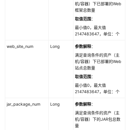
机/容器）下已部署的Web
描
框架总数量
述
信
取值范围
：
息
最小值0，最大值
-
2147483647，单位：个
ShowCommonPort
web_site_num
Long
参数解释
：
导
满足查询条件的资产（主
出
机/容器）下已部署的Web
资
站点总数量
产
指
取值范围
：
纹
最小值0，最大值
信
2147483647，单位：个
息
-
jar_package_num
Long
参数解释
：
DownloadAssetFile
满足查询条件的资产（主
机/容器）下的JAR包总数
查
量
询