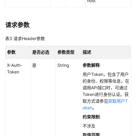
host
列
表
-
请求参数
ListApps
表3
请求Header参数
查
询
参数
资
是否必选
参数类型
描述
产
X-Auth-
是
String
参数解释
:
全
Token
局
用户Token，包含了用户
扫
的身份、权限等信息，在
描
调用API接口时，可通过
任
Token进行身份认证。获
务
取方式请参见
获取用户T
状
oken
。
态
约束限制
:
-
ListGlobalAssetScanTask
不涉及
取值范围
: