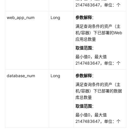
框
2147483647，单位：个
架
的
web_app_num
Long
参数解释
：
服
满足查询条件的资产（主
务
机/容器）下已部署的Web
器
应用总数量
列
表
取值范围
：
-
最小值0，最大值
ListWebFrameworkHostInfo
2147483647，单位：个
查
database_num
Long
参数解释
：
询
满足查询条件的资产（主
指
机/容器）下已部署的数据
定
库总数量
Web
站
取值范围
：
点
最小值0，最大值
的
2147483647，单位：个
服