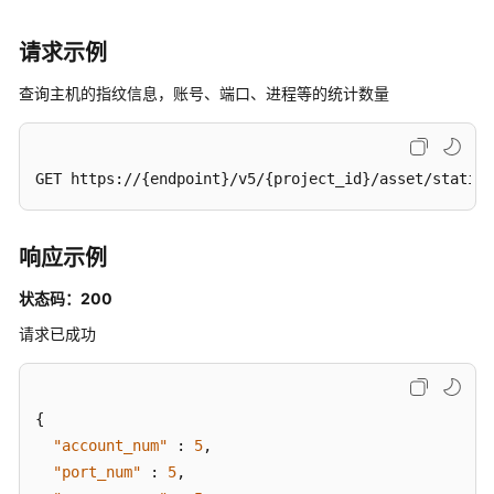
务
器
请求示例
列
表
查询主机的指纹信息，账号、端口、进程等的统计数量
-
ListWebSiteHostInfo
查
GET https://{endpoint}/v5/{project_id}/asset/statist
询
单
主
响应示例
机
资
状态码：200
产
请求已成功
指
纹
采
集
{
状
"account_num"
:
5
,
态
"port_num"
:
5
,
-