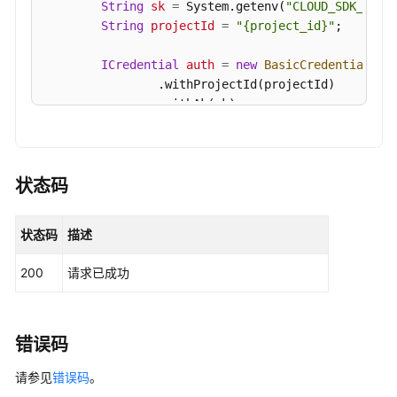
String
sk
=
 System.getenv(
"CLOUD_SDK_SK"
);
资
String
projectId
=
"{project_id}"
;

产
管
ICredential
auth
=
new
BasicCredentials
()

理-
                .withProjectId(projectId)

概
                .withAk(ak)

览-
                .withSk(sk);

账
户
HssClient
client
=
 HssClient.newBuilder()

Top
                .withCredential(auth)

状态码
-
                .withRegion(HssRegion.valueOf(
"<Y
ShowAccountTop
                .build();

状态码
描述
ShowAssetStatisticRequest
request
=
new
S
资
try
 {

产
200
请求已成功
ShowAssetStatisticResponse
response
=
管
            System.out.println(response.toString()
理-
        } 
catch
 (ConnectionException e) {

概
            e.printStackTrace();

览-
错误码
        } 
catch
 (RequestTimeoutException e) {

自
请参见
            e.printStackTrace();

错误码
。
启
        } 
catch
 (ServiceResponseException e) {
