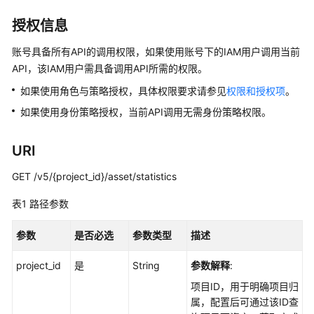
介
绍
授权信息
计
账号具备所有API的调用权限，如果使用账号下的IAM用户调用当前
费
API，该IAM用户需具备调用API所需的权限。
说
如果使用角色与策略授权，具体权限要求请参见
权限和授权项
。
明
如果使用身份策略授权，当前API调用无需身份策略权限。
快
速
URI
入
门
GET /v5/{project_id}/asset/statistics
表1
路径参数
用
户
参数
是否必选
参数类型
描述
指
南
project_id
是
String
参数解释
:
最
项目ID，用于明确项目归
佳
属，配置后可通过该ID查