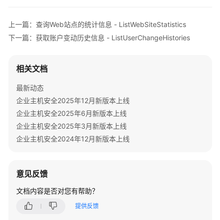
动
            e.printStackTrace();

项
            System.out.println(e.getHttpStatusCode
Top
上一篇：查询Web站点的统计信息 - ListWebSiteStatistics
            System.out.println(e.getRequestId());

-
下一篇：获取账户变动历史信息 - ListUserChangeHistories
            System.out.println(e.getErrorCode());

ShowAutoLaunchTop
            System.out.println(e.getErrorMsg());

        }

资
相关文档
    }

产
最新动态
管
理-
企业主机安全2025年12月新版本上线
概
企业主机安全2025年6月新版本上线
览-
企业主机安全2025年3月新版本上线
jar
企业主机安全2024年12月新版本上线
包
Top
-
意见反馈
ShowJarPackageTop
文档内容是否对您有帮助？
资
提供反馈
产
管