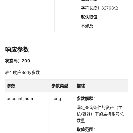
创
字符长度1-32768位
建
全
默认取值
:
局
不涉及
资
产
扫
响应参数
描
任
状态码：200
务
-
表4
响应Body参数
CreateGlobalAssetScanTask
参数
参数类型
描述
获
取
account_num
Long
参数解释
：
自
满足查询条件的资产（主
启
机/容器）下的主机账号总
动
数量
项
的
取值范围
：