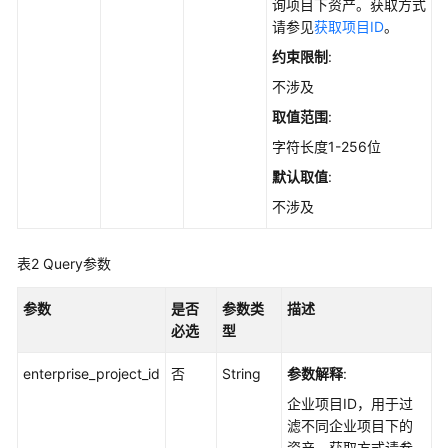
实
询项目下资产。获取方式
践
请参见
获取项目ID
。
约束限制
:
API
不涉及
参
考
取值范围
:
字符长度1-256位
使
默认取值
:
用
前
不涉及
必
读
表2
Query参数
如
参数
是否
参数类
描述
何
必选
型
调
用
enterprise_project_id
否
String
参数解释
:
API
企业项目ID，用于过
滤不同企业项目下的
API
资产。获取方式请参