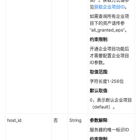
说
见
获取企业项目ID
。
明
如需查询所有企业项
资
目下的资产请传参
产
“all_granted_eps”。
管
约束限制
:
理
开通企业项目功能后
才需要配置企业项目
获
ID参数。
取
软
取值范围
:
件
字符长度1-256位
信
默认取值
:
息
的
0，表示默认企业项目
历
（default）。
史
变
host_id
否
String
参数解释
:
动
服务器的唯一标识ID
记
约束限制
:
录