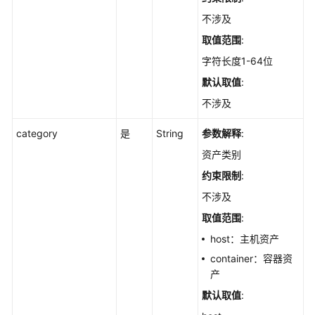
-
不涉及
ListAppChangeHistories
取值范围
:
字符长度1-64位
查
询
默认取值
:
软
不涉及
件
列
category
是
String
参数解释
:
表
-
资产类别
ListAppStatistics
约束限制
:
不涉及
查
询
取值范围
:
软
host：主机资产
件
container：容器资
的
产
服
务
默认取值
:
器