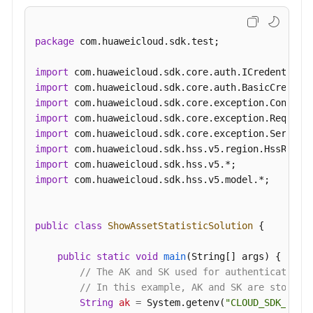
件
的
服
package
 com.huaweicloud.sdk.test;

务
器
import
列
import
表
import
-
import
ListJarPackageHostInfo
import
import
查
import
询
import
 com.huaweicloud.sdk.hss.v5.model.*;

中
间
件
public
class
ShowAssetStatisticSolution
 {

列
表
public
static
void
main
(String[] args)
 {

-
// The AK and SK used for authentication 
ListJarPackageStatistics
// In this example, AK and SK are stored 
String
ak
=
 System.getenv(
"CLOUD_SDK_AK"
);