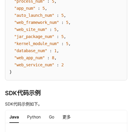
"process_num"
:
5
,
ShowHostAssetManualCollectStatus
"app_num"
:
5
,
"auto_launch_num"
:
5
,
采
"web_framework_num"
:
5
,
集
"web_site_num"
:
5
,
单
"jar_package_num"
:
5
,
主
"kernel_module_num"
:
5
,
机
"database_num"
:
1
,
资
产
"web_app_num"
:
8
,
指
"web_service_num"
:
2
纹
}
-
RunHostAssetManualCollect
SDK代码示例
查
询
SDK代码示例如下。
指
定
Java
Python
Go
更多
中
间