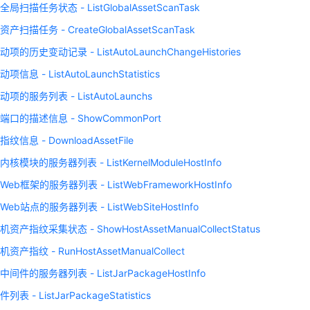
扫描任务状态 - ListGlobalAssetScanTask
扫描任务 - CreateGlobalAssetScanTask
的历史变动记录 - ListAutoLaunchChangeHistories
信息 - ListAutoLaunchStatistics
项的服务列表 - ListAutoLaunchs
口的描述信息 - ShowCommonPort
信息 - DownloadAssetFile
模块的服务器列表 - ListKernelModuleHostInfo
eb框架的服务器列表 - ListWebFrameworkHostInfo
b站点的服务器列表 - ListWebSiteHostInfo
产指纹采集状态 - ShowHostAssetManualCollectStatus
产指纹 - RunHostAssetManualCollect
件的服务器列表 - ListJarPackageHostInfo
表 - ListJarPackageStatistics