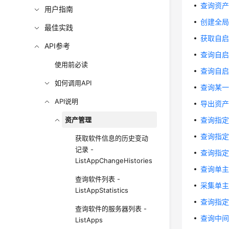
查询资产全局
用户指南
创建全局资产
最佳实践
获取自启动项
API参考
查询自启动项
使用前必读
查询自启动
如何调用API
查询某一端
API说明
导出资产指纹
资产管理
查询指定内核
查询指定W
获取软件信息的历史变动
记录 -
查询指定We
ListAppChangeHistories
查询单主机资
查询软件列表 -
采集单主机资
ListAppStatistics
查询指定中间
查询软件的服务器列表 -
查询中间件列
ListApps