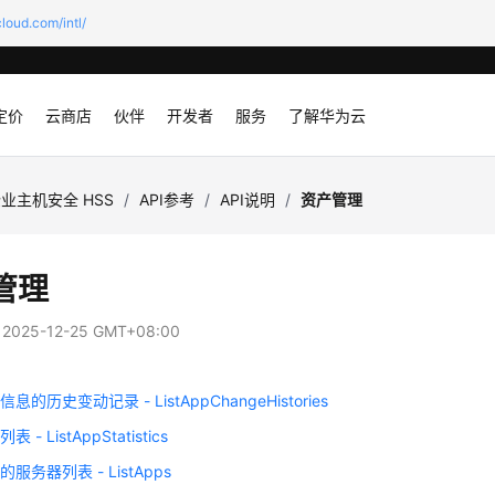
loud.com/intl/
定价
云商店
伙伴
开发者
服务
了解华为云
业主机安全 HSS
/
API参考
/
API说明
/
资产管理
管理
：
2025-12-25 GMT+08:00
的历史变动记录 - ListAppChangeHistories
 - ListAppStatistics
服务器列表 - ListApps