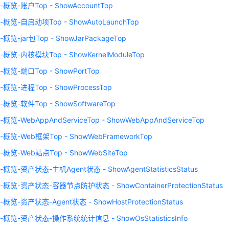
览-账户Top - ShowAccountTop
概览-自启动项Top - ShowAutoLaunchTop
览-jar包Top - ShowJarPackageTop
览-内核模块Top - ShowKernelModuleTop
览-端口Top - ShowPortTop
览-进程Top - ShowProcessTop
览-软件Top - ShowSoftwareTop
览-WebAppAndServiceTop - ShowWebAppAndServiceTop
概览-Web框架Top - ShowWebFrameworkTop
览-Web站点Top - ShowWebSiteTop
览-资产状态-主机Agent状态 - ShowAgentStatisticsStatus
览-资产状态-容器节点防护状态 - ShowContainerProtectionStatus
览-资产状态-Agent状态 - ShowHostProtectionStatus
概览-资产状态-操作系统统计信息 - ShowOsStatisticsInfo