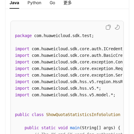
"total_num"
:
4
Java
Python
Go
更多
描
}
,
{
述
"version"
:
"hss.version.premium"
,
信
"idle_num"
:
614
,
息
"used_num"
:
18
,
-
package
 com.huaweicloud.sdk.test;

"total_num"
:
632
ShowCommonPort
}
]
import
}
导
import
出
import
资
import
产
import
指
import
纹
import
信
import
 com.huaweicloud.sdk.hss.v5.model.*;

息
-
DownloadAssetFile
public
class
ShowQuotaStatisticsInfoSolution
 {

查
public
static
void
main
(String[] args)
 {

询