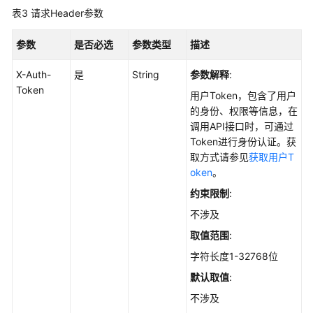
表3
请求Header参数
-
ListAppChangeHistories
参数
是否必选
参数类型
描述
查
X-Auth-
是
String
参数解释
:
询
Token
软
用户Token，包含了用户
件
的身份、权限等信息，在
列
调用API接口时，可通过
表
Token进行身份认证。获
-
取方式请参见
获取用户T
ListAppStatistics
oken
。
约束限制
:
查
不涉及
询
软
取值范围
:
件
字符长度1-32768位
的
默认取值
:
服
务
不涉及
器