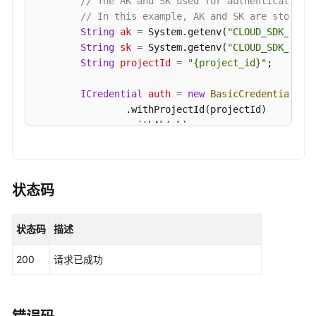
// The AK and SK used for authentication 
指
// In this example, AK and SK are stored 
定
String
ak
=
 System.getenv(
"CLOUD_SDK_AK"
);
内
String
sk
=
 System.getenv(
"CLOUD_SDK_SK"
);
核
String
projectId
=
"{project_id}"
;

模
块
ICredential
auth
=
new
BasicCredentials
()

的
                .withProjectId(projectId)

服
                .withAk(ak)

务
                .withSk(sk);

器
列
HssClient
client
=
 HssClient.newBuilder()

表
                .withCredential(auth)

状态码
-
                .withRegion(HssRegion.valueOf(
"<Y
ListKernelModuleHostInfo
                .build();

状态码
描述
ShowQuotaStatisticsInfoRequest
request
=
查
try
 {

询
200
请求已成功
ShowQuotaStatisticsInfoResponse
respo
指
            System.out.println(response.toString()
定
        } 
catch
 (ConnectionException e) {

Web
            e.printStackTrace();
