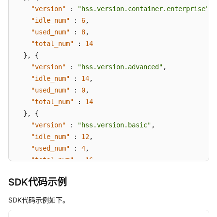
查
"version"
:
"hss.version.container.enterprise"
,
询
"idle_num"
:
6
,
自
"used_num"
:
8
,
启
动
"total_num"
:
14
项
}
,
{
的
"version"
:
"hss.version.advanced"
,
服
"idle_num"
:
14
,
务
"used_num"
:
0
,
列
"total_num"
:
14
表
}
,
{
-
"version"
:
"hss.version.basic"
,
ListAutoLaunchs
"idle_num"
:
12
,
"used_num"
:
4
,
查
"total_num"
:
16
询
}
,
{
某
SDK代码示例
一
"version"
:
"hss.version.wtp"
,
端
"idle_num"
:
3
,
SDK代码示例如下。
口
"used_num"
:
1
,
的