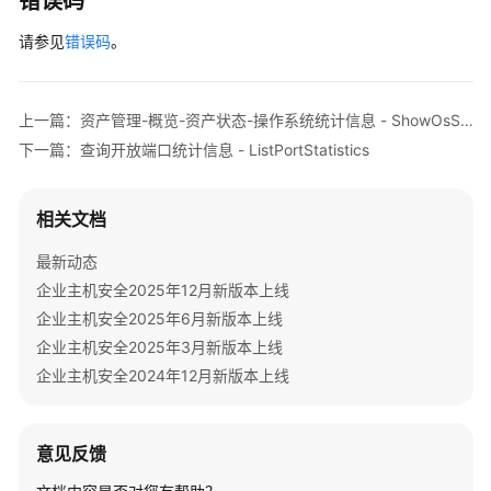
错误码
框
        } 
catch
 (RequestTimeoutException e) {

架
请参见
            e.printStackTrace();

错误码
。
的
        } 
catch
 (ServiceResponseException e) {

服
            e.printStackTrace();

务
            System.out.println(e.getHttpStatusCode
上一篇：资产管理-概览-资产状态-操作系统统计信息 - ShowOsStatisticsInfo
器
            System.out.println(e.getRequestId());

下一篇：查询开放端口统计信息 - ListPortStatistics
列
            System.out.println(e.getErrorCode());

表
            System.out.println(e.getErrorMsg());

-
        }

相关文档
ListWebFrameworkHostInfo
    }

最新动态
查
企业主机安全2025年12月新版本上线
询
企业主机安全2025年6月新版本上线
指
企业主机安全2025年3月新版本上线
定
Web
企业主机安全2024年12月新版本上线
站
点
的
意见反馈
服