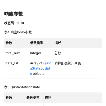
列
表
响应参数
-
ListApps
状态码：200
查
表4
响应Body参数
询
资
参数
参数类型
描述
产
全
total_num
Integer
总数
局
扫
data_list
Array of
Quot
防护配额统计列表
描
aStatisticsInf
任
o
objects
务
状
表5
QuotaStatisticsInfo
态
-
参数
参数类型
描述
ListGlobalAssetScanTask