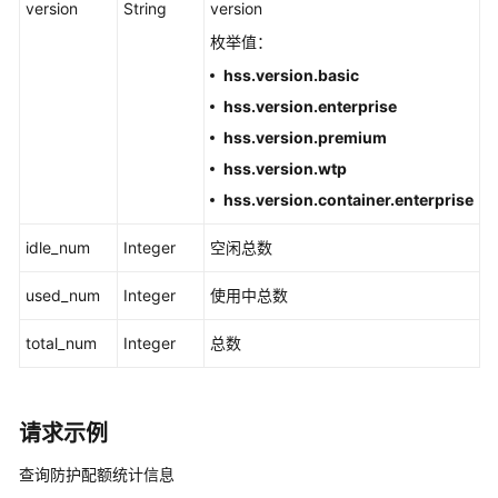
version
String
version
创
建
枚举值：
全
hss.version.basic
局
hss.version.enterprise
资
产
hss.version.premium
扫
hss.version.wtp
描
hss.version.container.enterprise
任
务
idle_num
Integer
空闲总数
-
CreateGlobalAssetScanTask
used_num
Integer
使用中总数
获
total_num
Integer
总数
取
自
启
请求示例
动
项
查询防护配额统计信息
的