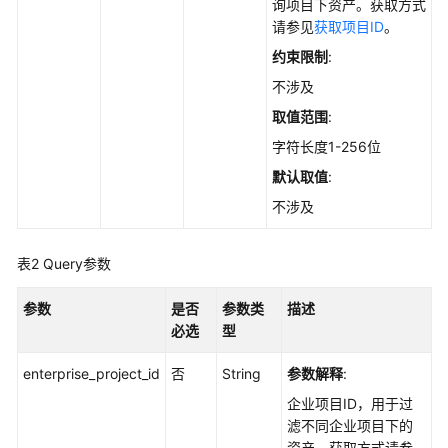
实
询项目下资产。获取方式
践
请参见
获取项目ID
。
约束限制
:
API
不涉及
参
考
取值范围
:
字符长度1-256位
使
默认取值
:
用
前
不涉及
必
读
表2
Query参数
如
参数
是否
参数类
描述
何
必选
型
调
用
enterprise_project_id
否
String
参数解释
:
API
企业项目ID，用于过
滤不同企业项目下的
API
资产。获取方式请参