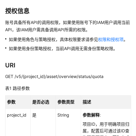
介
绍
授权信息
计
账号具备所有API的调用权限，如果使用账号下的IAM用户调用当前
费
API，该IAM用户需具备调用API所需的权限。
说
如果使用角色与策略授权，具体权限要求请参见
权限和授权项
。
明
如果使用身份策略授权，当前API调用无需身份策略权限。
快
速
URI
入
门
GET /v5/{project_id}/asset/overview/status/quota
表1
路径参数
用
户
参数
是否必选
参数类型
描述
指
南
project_id
是
String
参数解释
:
最
项目ID，用于明确项目归
佳
属，配置后可通过该ID查