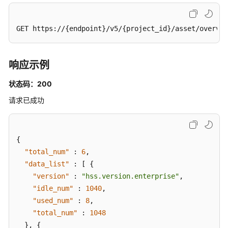
历
史
变
GET https://{endpoint}/v5/{project_id}/asset/overvi
动
记
录
响应示例
-
ListAutoLaunchChangeHistories
状态码：200
请求已成功
查
询
自
启
{
动
"total_num"
:
6
,
项
"data_list"
:
[
{
信
"version"
:
"hss.version.enterprise"
,
息
"idle_num"
:
1040
,
-
"used_num"
:
8
,
ListAutoLaunchStatistics
"total_num"
:
1048
}
,
{