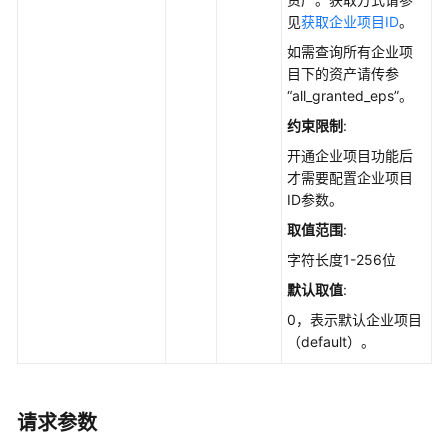
说
见
获取企业项目ID
。
明
如需查询所有企业项
资
目下的资产请传参
产
“all_granted_eps”。
管
约束限制
:
理
开通企业项目功能后
才需要配置企业项目
获
ID参数。
取
软
取值范围
:
件
字符长度1-256位
信
默认取值
:
息
的
0，表示默认企业项目
历
（default）。
史
变
动
请求参数
记
录