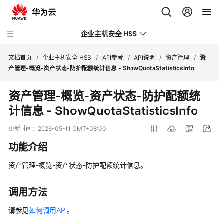
企业主机安全 HSS
文档首页
/
企业主机安全 HSS
/
API参考
/
API说明
/
资产管理
/
资
产管理-概览-资产状态-防护配额统计信息 - ShowQuotaStatisticsInfo
最
资产管理-概览-资产状态-防护配额统
新
计信息 - ShowQuotaStatisticsInfo
动
态
更新时间：
2026-05-11 GMT+08:00
技
功能介绍
术
画
资产管理-概览-资产状态-防护配额统计信息。
册
调用方法
产
品
请参见
如何调用API
。