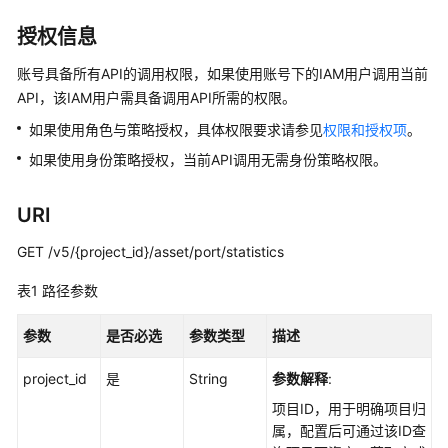
介
绍
授权信息
计
账号具备所有API的调用权限，如果使用账号下的IAM用户调用当前
费
API，该IAM用户需具备调用API所需的权限。
说
如果使用角色与策略授权，具体权限要求请参见
权限和授权项
。
明
如果使用身份策略授权，当前API调用无需身份策略权限。
快
速
URI
入
门
GET /v5/{project_id}/asset/port/statistics
表1
路径参数
用
户
参数
是否必选
参数类型
描述
指
南
project_id
是
String
参数解释
:
最
项目ID，用于明确项目归
佳
属，配置后可通过该ID查