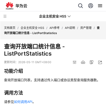
企业主机安全 HSS
文档首页
/
企业主机安全 HSS
/
API参考
/
API说明
/
资产管理
/
查
询开放端口统计信息 - ListPortStatistics
最
查询开放端口统计信息 -
新
ListPortStatistics
动
态
更新时间：
2026-05-11 GMT+08:00
技
功能介绍
术
画
查询开放端口列表，支持通过传入端口或协议类型查询服务器数。
册
调用方法
产
品
请参见
如何调用API
。