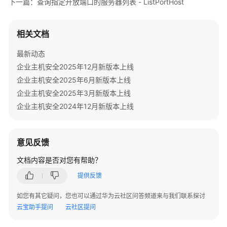
下一篇：查询指定开放端口的服务器列表 - ListPortHost
            System.out.println(e.getErrorCode());

-
            System.out.println(e.getErrorMsg());

ShowPortTop
        }

相关文档
    }

资
产
最新动态
管
企业主机安全2025年12月新版本上线
理-
企业主机安全2025年6月新版本上线
概
企业主机安全2025年3月新版本上线
览-
企业主机安全2024年12月新版本上线
进
程
Top
意见反馈
-
ShowProcessTop
文档内容是否对您有帮助？
提供反馈
资
产
如您有其它疑问，您也可以通过华为云社区问答频道来与我们联系探讨
管
云宝助手提问
云社区提问
理-
概