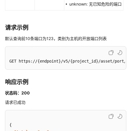
件
unknown: 无已知危险的端口
的
服
务
请求示例
器
列
默认查询前10条端口为123，类别为主机的开放端口列表
表
-
ListJarPackageHostInfo
GET https://{endpoint}/v5/{project_id}/asset/port/st
查
询
响应示例
中
间
状态码：200
件
列
请求已成功
表
-
ListJarPackageStatistics
{