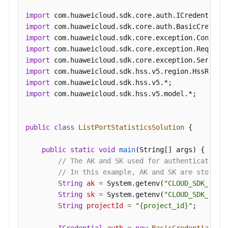
动
项
import
Top
import
-
import
ShowAutoLaunchTop
import
import
资
import
产
import
管
import
 com.huaweicloud.sdk.hss.v5.model.*;

理-
概
览-
public
class
ListPortStatisticsSolution
 {

jar
包
public
static
void
main
(String[] args)
 {

Top
// The AK and SK used for authentication 
-
// In this example, AK and SK are stored 
ShowJarPackageTop
String
ak
=
 System.getenv(
"CLOUD_SDK_AK"
);
String
sk
=
 System.getenv(
"CLOUD_SDK_SK"
);
资
String
projectId
=
"{project_id}"
;

产
管