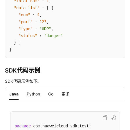
"total_num"
:
1
,
资
"data_list"
:
[
{
产
"num"
:
4
,
管
"port"
理-
:
123
,
概
"type"
:
"UDP"
,
览-
"status"
:
"danger"
账
}
]
户
}
Top
-
ShowAccountTop
SDK代码示例
资
SDK代码示例如下。
产
管
Java
Python
Go
更多
理-
概
览-
自
启
package
 com.huaweicloud.sdk.test;
