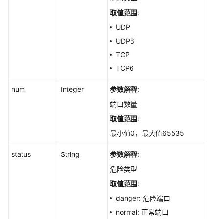
ShowHostAssetManualCollectStatus
取值范围
:
UDP
采
UDP6
集
单
TCP
主
TCP6
机
资
num
Integer
参数解释
:
产
端口数量
指
纹
取值范围
:
-
最小值0，最大值65535
RunHostAssetManualCollect
status
String
参数解释
:
查
危险类型
询
指
取值范围
:
定
danger: 危险端口
中
normal: 正常端口
间