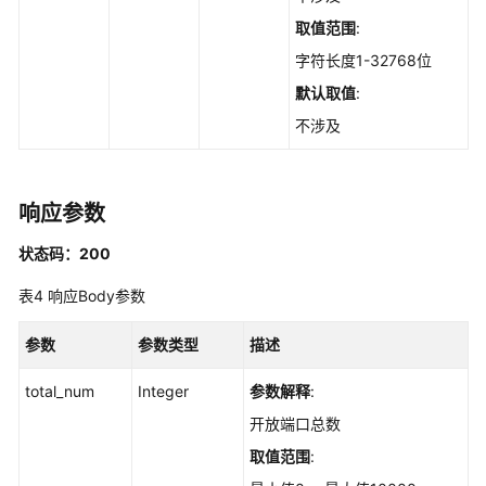
框
取值范围
:
架
的
字符长度1-32768位
服
默认取值
:
务
不涉及
器
列
表
-
响应参数
ListWebFrameworkHostInfo
状态码：200
查
表4
响应Body参数
询
指
参数
定
参数类型
描述
Web
total_num
Integer
参数解释
:
站
点
开放端口总数
的
取值范围
:
服