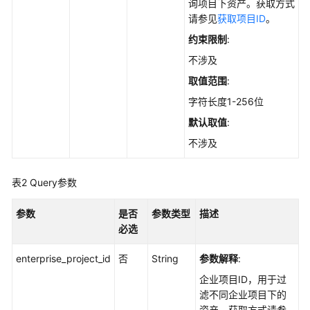
实
询项目下资产。获取方式
践
请参见
获取项目ID
。
约束限制
:
API
不涉及
参
考
取值范围
:
字符长度1-256位
使
默认取值
:
用
前
不涉及
必
读
表2
Query参数
如
参数
是否
参数类型
描述
何
必选
调
用
enterprise_project_id
否
String
参数解释
:
API
企业项目ID，用于过
滤不同企业项目下的
API
资产。获取方式请参