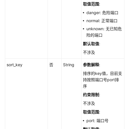
取值范围
:
描
述
danger: 危险端口
信
normal: 正常端口
息
unknown: 无已知危
-
险的端口
ShowCommonPort
默认取值
:
导
不涉及
出
资
sort_key
否
String
参数解释
:
产
排序的key值，目前支
指
持按照端口号port排
纹
序
信
息
约束限制
:
-
不涉及
DownloadAssetFile
取值范围
:
查
port: 端口号
询