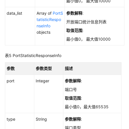
务
最小值0， 最大值10000
器
data_list
列
Array of
PortS
参数解释
:
表
tatisticRespo
开放端口统计信息列表
-
nseInfo
取值范围
:
ListWebSiteHostInfo
objects
最小值0， 最大值10000
查
询
表5
PortStatisticResponseInfo
单
主
参数
参数类型
描述
机
资
port
Integer
参数解释
:
产
端口号
指
纹
取值范围
:
采
最小值0，最大值65535
集
状
type
String
参数解释
:
态
-
端口类型