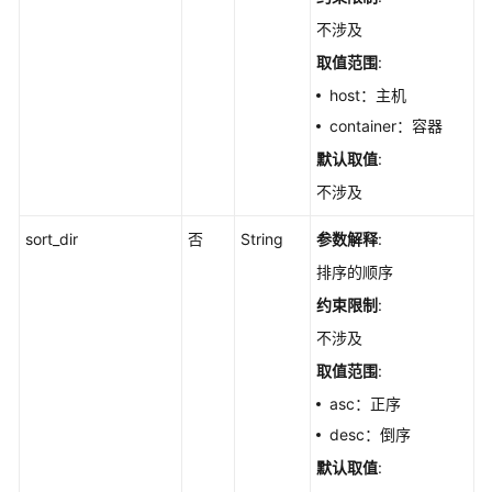
-
不涉及
ListAppChangeHistories
取值范围
:
host：主机
查
询
container：容器
软
默认取值
:
件
不涉及
列
表
sort_dir
否
String
参数解释
:
-
ListAppStatistics
排序的顺序
约束限制
:
查
不涉及
询
软
取值范围
:
件
asc：正序
的
desc：倒序
服
务
默认取值
:
器