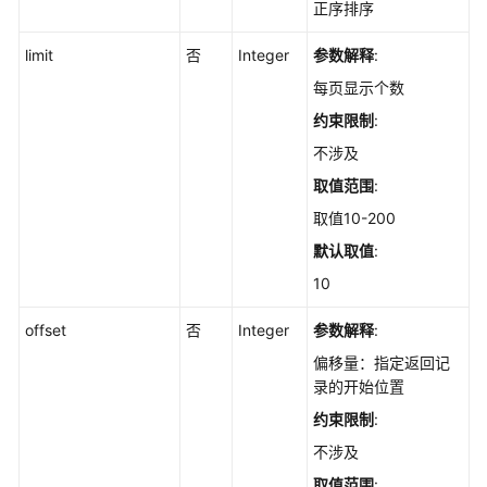
正序排序
列
表
limit
否
Integer
参数解释
:
-
每页显示个数
ListApps
约束限制
:
查
不涉及
询
取值范围
:
资
产
取值10-200
全
默认取值
:
局
扫
10
描
offset
任
否
Integer
参数解释
:
务
偏移量：指定返回记
状
录的开始位置
态
约束限制
:
-
ListGlobalAssetScanTask
不涉及
取值范围
: