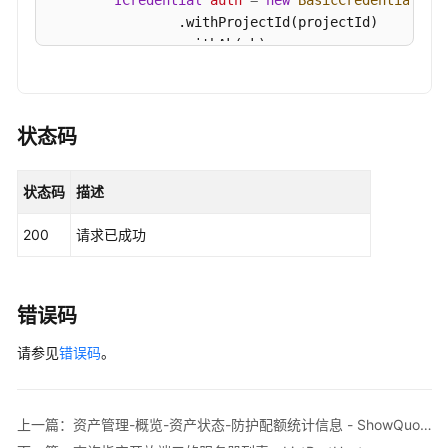
ICredential
auth
=
new
BasicCredentials
()

理-
                .withProjectId(projectId)

概
                .withAk(ak)

览-
                .withSk(sk);

内
核
HssClient
client
=
 HssClient.newBuilder()

模
                .withCredential(auth)

状态码
块
                .withRegion(HssRegion.valueOf(
"<Y
Top
                .build();

状态码
描述
-
ListPortStatisticsRequest
request
=
new
L
ShowKernelModuleTop
try
 {

200
请求已成功
ListPortStatisticsResponse
response
=
            System.out.println(response.toString()
资
        } 
catch
 (ConnectionException e) {

产
            e.printStackTrace();

管
错误码
        } 
catch
 (RequestTimeoutException e) {

理-
请参见
            e.printStackTrace();

错误码
。
概
        } 
catch
 (ServiceResponseException e) {

览-
            e.printStackTrace();

端
            System.out.println(e.getHttpStatusCode
口
上一篇：资产管理-概览-资产状态-防护配额统计信息 - ShowQuotaStatisticsInfo
            System.out.println(e.getRequestId());

Top