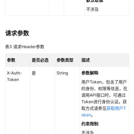
默认取值
:
指
不涉及
定
内
核
模
请求参数
块
的
表3
请求Header参数
服
务
参数
是否必选
参数类型
描述
器
列
X-Auth-
是
String
参数解释
:
表
Token
用户Token，包含了用户
-
的身份、权限等信息，在
ListKernelModuleHostInfo
调用API接口时，可通过
Token进行身份认证。获
查
取方式请参见
获取用户T
询
oken
。
指
定
约束限制
:
Web
不涉及