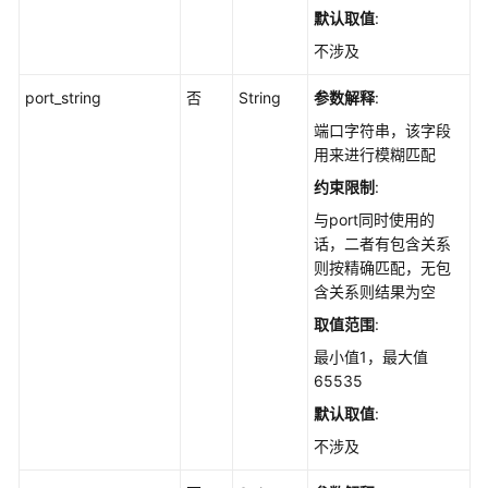
历
默认取值
:
史
不涉及
变
动
port_string
否
String
参数解释
:
记
录
端口字符串，该字段
-
用来进行模糊匹配
ListAutoLaunchChangeHistories
约束限制
:
与port同时使用的
查
话，二者有包含关系
询
则按精确匹配，无包
自
含关系则结果为空
启
动
取值范围
:
项
最小值1，最大值
信
65535
息
默认取值
:
-
ListAutoLaunchStatistics
不涉及