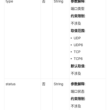
查
type
否
String
参数解释
:
询
端口类型
自
约束限制
:
启
动
不涉及
项
取值范围
:
的
UDP
服
务
UDP6
列
TCP
表
TCP6
-
ListAutoLaunchs
默认取值
:
不涉及
查
询
status
否
String
参数解释
:
某
端口状态
一
端
约束限制
:
口
不涉及
的