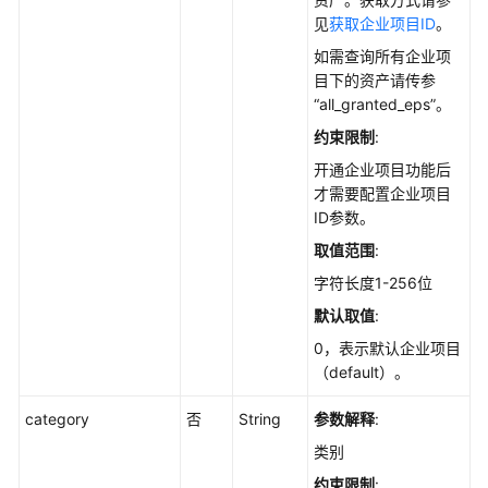
说
见
获取企业项目ID
。
明
如需查询所有企业项
资
目下的资产请传参
产
“all_granted_eps”。
管
约束限制
:
理
开通企业项目功能后
才需要配置企业项目
获
ID参数。
取
软
取值范围
:
件
字符长度1-256位
信
默认取值
:
息
的
0，表示默认企业项目
历
（default）。
史
变
category
否
String
参数解释
:
动
类别
记
约束限制
:
录