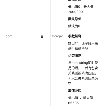
创
最小值0，最大值
建
2000000
全
局
默认取值
:
资
默认为0
产
扫
port
否
Integer
参数解释
:
描
端口号，该字段用来
任
进行精确匹配
务
-
约束限制
:
CreateGlobalAssetScanTask
与port_string同时使
用的话，二者有包含
获
关系则按精确匹配，
取
无包含关系则结果为
自
空
启
取值范围
:
动
项
最小值1，最大值
的
65535