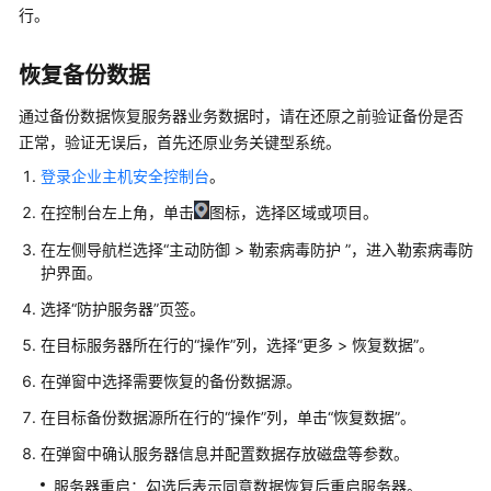
画
行。
册
恢复备份数据
产
品
通过备份数据恢复服务器业务数据时，请在还原之前验证备份是否
介
正常，验证无误后，首先还原业务关键型系统。
绍
登录企业主机安全控制台
。
计
在控制台左上角，单击
图标，选择区域或项目。
费
在左侧导航栏选择
“
主动防御
> 勒索病毒防护
”
，进入勒索病毒防
说
护界面。
明
选择
“防护服务器”
页签。
快
在目标服务器所在行的
“操作”
列，选择
“
更多
>
恢复数据
”
。
速
入
在弹窗中选择需要恢复的备份数据源。
门
在目标备份数据源所在行的
“操作”
列，单击
“恢复数据”
。
用
在弹窗中确认服务器信息并配置数据存放磁盘等参数。
户
服务器重启：勾选后表示同意数据恢复后重启服务器。