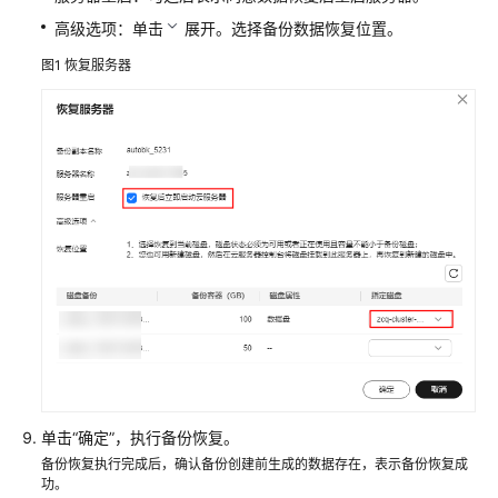
指
高级选项：单击
展开。选择备份数据恢复位置。
南
图1
恢复服务器
最
佳
实
践
HSS
最
佳
实
践
汇
总
HSS
针
单击
“
确定
”
，执行备份恢复。
对
备份恢复执行完成后，确认备份创建前生成的数据存在，表示备份恢复成
官
功。