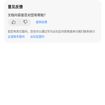
IDC
通
意见反馈
过
文档内容是否对您有帮助？
专
线
提供反馈
和
代
如您有其它疑问，您也可以通过华为云社区问答频道来与我们联系探讨
理
云宝助手提问
云社区提问
服
务
器
接
入
HSS
第
三
方
云
主
机