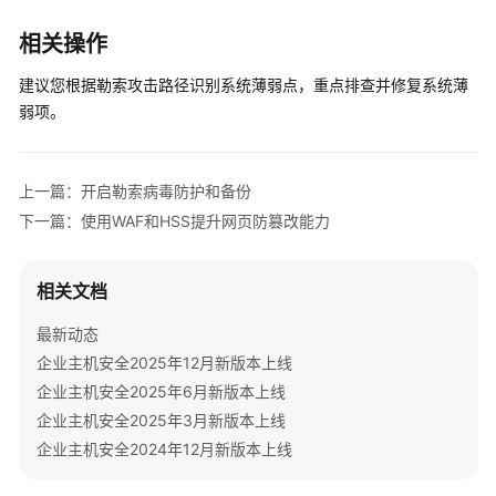
方
披
相关操作
露
漏
建议您根据勒索攻击路径识别系统薄弱点，重点排查并修复系统薄
洞
弱项。
的
修
复
上一篇：开启勒索病毒防护和备份
建
下一篇：使用WAF和HSS提升网页防篡改能力
议
第
相关文档
三
方
最新动态
云
企业主机安全2025年12月新版本上线
主
企业主机安全2025年6月新版本上线
机
企业主机安全2025年3月新版本上线
或
线
企业主机安全2024年12月新版本上线
下