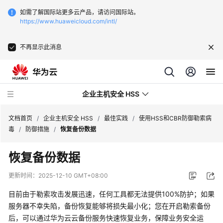
如需了解国际站更多云产品，请访问国际站。
https://www.huaweicloud.com/intl/
不再显示此消息
企业主机安全 HSS
文档首页
/
企业主机安全 HSS
/
最佳实践
/
使用HSS和CBR防御勒索病
毒
/
防御措施
/
恢复备份数据
最
恢复备份数据
新
动
更新时间：
2025-12-10 GMT+08:00
态
目前由于勒索攻击发展迅速，任何工具都无法提供100%防护；如果
技
服务器不幸失陷，备份恢复能够将损失最小化；您在开启勒索备份
术
后，可以通过华为云云备份服务快速恢复业务，保障业务安全运