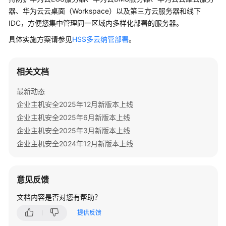
画
器、华为云云桌面（Workspace）以及第三方云服务器和线下
册
IDC，方便您集中管理同一区域内多样化部署的服务器。
产
具体实施方案请参见
HSS多云纳管部署
。
品
介
相关文档
绍
最新动态
计
企业主机安全2025年12月新版本上线
费
企业主机安全2025年6月新版本上线
说
明
企业主机安全2025年3月新版本上线
企业主机安全2024年12月新版本上线
快
速
入
意见反馈
门
文档内容是否对您有帮助？
用
提供反馈
户