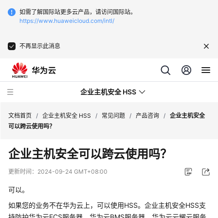
如需了解国际站更多云产品，请访问国际站。
https://www.huaweicloud.com/intl/
不再显示此消息
企业主机安全 HSS
文档首页
/
企业主机安全 HSS
/
常见问题
/
产品咨询
/
企业主机安全
可以跨云使用吗？
最
企业主机安全
可以跨云使用吗？
新
动
更新时间：
2024-09-24 GMT+08:00
态
可以。
技
如果您的业务不在华为云上，可以使用HSS。
企业主机安全
HSS支
术
持防护华为云ECS服务器、华为云BMS服务器、华为云云耀云服务