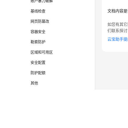
账户暴力破解
文档内容是
基线检查
网页防篡改
如您有其它
们联系探讨
容器安全
云宝助手提
勒索防护
区域和可用区
安全配置
防护配额
其他
视频帮助
文档下载
©2026 Huaweicloud.com 版权所有
黔ICP备20004760号-
增值电信业务经营许可证：B1.B2-20200593 | 代理域名
通用参考
电子营业执照
贵公网安备 52990002000093号