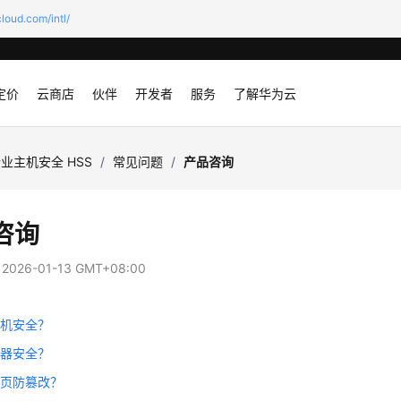
loud.com/intl/
定价
云商店
伙伴
开发者
服务
了解华为云
业主机安全 HSS
/
常见问题
/
产品咨询
咨询
：
2026-01-13 GMT+08:00
主机安全？
容器安全？
网页防篡改？