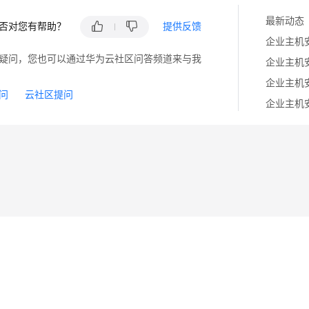
最新动态
否对您有帮助？
提供反馈
企业主机安
疑问，您也可以通过华为云社区问答频道来与我
企业主机安
企业主机安
问
云社区提问
企业主机安
14
苏B2-20130048号
A2.B1.B2-20070312
注册服务机构：新网、西数