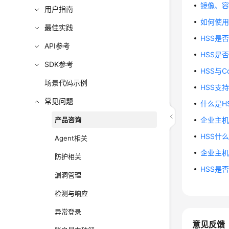
镜像、
用户指南
如何使
最佳实践
HSS是
API参考
HSS是
SDK参考
HSS与Co
场景代码示例
HSS支
常见问题
什么是HS
产品咨询
企业主
HSS什
Agent相关
企业主
防护相关
HSS是
漏洞管理
检测与响应
异常登录
意见反馈