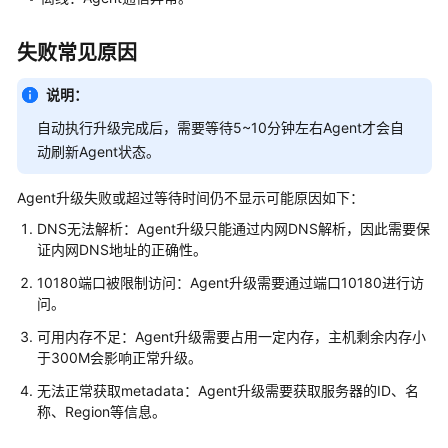
实
践
失败常见原因
API
参
说明：
考
自动执行升级完成后，需要等待5~10分钟左右Agent才会自
动刷新Agent状态。
SDK
参
Agent升级失败或超过等待时间仍不显示可能原因如下：
考
DNS无法解析：Agent升级只能通过内网DNS解析，因此需要保
场
证内网DNS地址的正确性。
景
10180端口被限制访问：Agent升级需要通过端口10180进行访
代
问。
码
示
可用内存不足：Agent升级需要占用一定内存，主机剩余内存小
于300M会影响正常升级。
例
无法正常获取metadata：Agent升级需要获取服务器的ID、名
常
称、Region等信息。
见