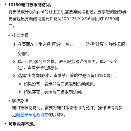
基
10180端口被限制访问。
线
待安装或升级Agent的线上主机需要与网段相通，要求您的服务器
检
安全组出方向的设置允许访问100.125.X.X/16网段的10180端
查
口。
网
排查步骤
页
在页面左上角选择
“区域”
，单击
，选择
“
计算
>
弹性云服
防
篡
务器
”
。
改
单击目标服务器名称，进入服务器详情页面，单击
“安全
组”
，查看安全组规则。
容
选择
“出方向规则”
，查看禁止策略中是否有10180端口。
器
如果没有，表示非端口被限制访问问题。
安
全
如果存在，表示端口被限制访问。
解决办法
勒
端口被限制访问，需要将端口策略修改为允许，操作详情请参
索
见
配置安全组规则
中的步骤8。
防
可用内存不足。
护