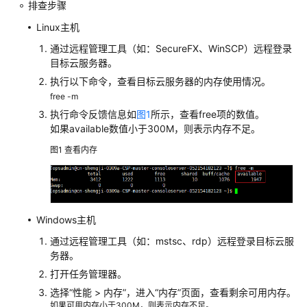
排查步骤
区
Linux主机
域
和
通过远程管理工具（如：SecureFX、WinSCP）远程登录
可
目标云服务器。
用
执行以下命令，查看目标云服务器的内存使用情况。
区
free -m
执行命令反馈信息如
图1
所示，查看free项的数值。
安
如果available数值小于300M，则表示内存不足。
全
图1
查看内存
配
置
防
护
Windows主机
配
通过远程管理工具（如：mstsc、rdp）远程登录目标云服
额
务器。
打开任务管理器。
其
他
选择
“
性能
>
内存
”
，进入
“内存”
页面，查看剩余可用内存。
如果可用内存小于300M，则表示内存不足。