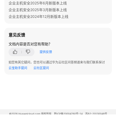
企业主机安全2025年6月新版本上线
企业主机安全2025年3月新版本上线
责
任
企业主机安全2024年12月新版本上线
共
担
意见反馈
云
文档内容是否对您有帮助？
服
务
提供反馈
等
级
如您有其它疑问，您也可以通过华为云社区问答频道来与我们联系探讨
协
云宝助手提问
云社区提问
议
（SLA）
白
皮
书
资
源
©2026 Huaweicloud.com 版权所有
黔ICP备20004760号-14
苏B2-20130048号