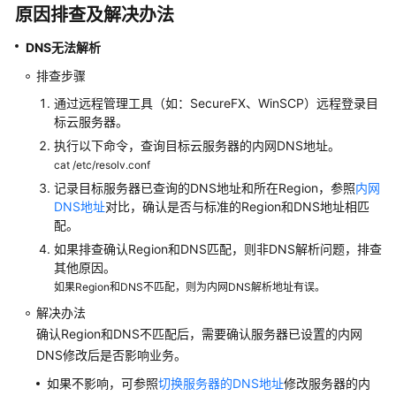
问
原因排查及解决办法
题
DNS无法解析
产
排查步骤
品
咨
通过远程管理工具（如：SecureFX、WinSCP）远程登录目
询
标云服务器。
执行以下命令，查询目标云服务器的内网DNS地址。
Agent
cat /etc/resolv.conf
相
记录目标服务器已查询的DNS地址和所在Region，参照
内网
关
DNS地址
对比，确认是否与标准的Region和DNS地址相匹
配。
防
如果排查确认Region和DNS匹配，则非DNS解析问题，排查
护
其他原因。
相
如果Region和DNS不匹配，则为内网DNS解析地址有误。
关
解决办法
确认Region和DNS不匹配后，需要确认服务器已设置的内网
漏
DNS修改后是否影响业务。
洞
管
如果不影响，可参照
切换服务器的DNS地址
修改服务器的内