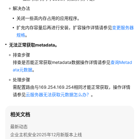
视
解决办法
频
关闭一些高内存占用的应用程序。
帮
助
扩充内存容量后再进行安装，扩容操作详情请参见
变更服务器
规格
。
文
无法正常获取metadata。
档
排查步骤
下
载
排查是否能正常获取metadata数据操作详情请参见
查询Metad
ata元数据
。
处理步骤
通
需配置路由与169.254.169.254相同才能正常获取，操作详情
用
请参见
云服务器无法获取元数据怎么办？
。
参
考
相关文档
产
品
最新动态
术
企业主机安全2025年12月新版本上线
语