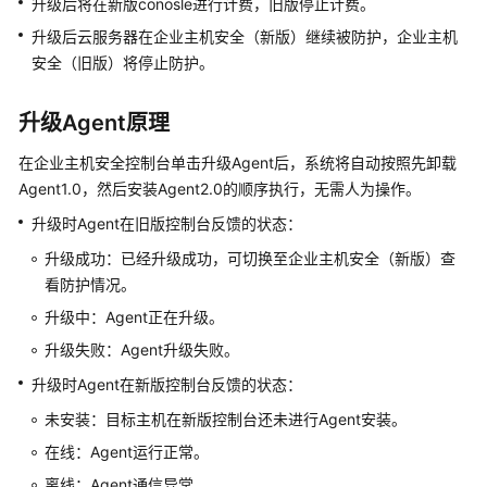
介
升级后将在新版conosle进行计费，旧版停止计费。
绍
升级后云服务器在
企业主机安全
（新版）继续被防护，
企业主机
安全
（旧版）将停止防护。
计
费
升级Agent原理
说
明
在
企业主机安全
控制台单击升级Agent后，系统将自动按照先卸载
Agent1.0，然后安装Agent2.0的顺序执行，无需人为操作。
快
速
升级时Agent在旧版控制台反馈的状态：
入
升级成功：已经升级成功，可切换至
企业主机安全
（新版）查
门
看防护情况。
升级中：Agent正在升级。
用
户
升级失败：Agent升级失败。
指
升级时Agent在新版控制台反馈的状态：
南
未安装：目标主机在新版控制台还未进行Agent安装。
最
在线：Agent运行正常。
佳
离线：Agent通信异常。