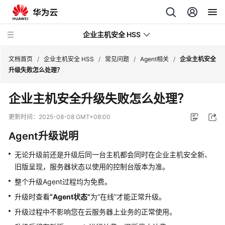
企业主机安全 HSS
文档首页
/
企业主机安全 HSS
/
常见问题
/
Agent相关
/
企业主机安全
升级失败怎么处理？
最
企业主机安全
升级失败怎么处理？
新
动
更新时间：
2025-08-08 GMT+08:00
态
Agent升级说明
技
无论升级前还是升级后同一台主机都会同时在
企业主机安全
新、
术
旧版呈现，服务器状态以使用的控制台版本为准。
画
册
整个升级Agent过程均为免费。
升级时查看
“Agent状态”
为
“在线”
才能正常升级。
产
升级过程中不影响您在云服务器上业务的正常使用。
品