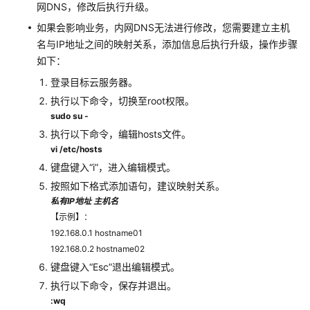
理
网DNS，修改后执行升级。
如果会影响业务，内网DNS无法进行修改，您需要建立主机
检
名与IP地址之间的映射关系，添加信息后执行升级，操作步骤
测
如下：
与
响
登录目标云服务器。
应
执行以下命令，切换至root权限。
sudo su -
异
执行以下命令，编辑hosts文件。
常
vi /etc/hosts
登
键盘键入
“i”
，进入编辑模式。
录
按照如下格式添加语句，建议映射关系。
私有IP地址 主机名
账
【示例】：
户
暴
192.168.0.1 hostname01
力
192.168.0.2 hostname02
破
键盘键入
“Esc”
退出编辑模式。
解
执行以下命令，保存并退出。
:wq