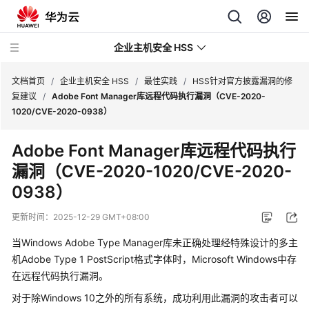
企业主机安全 HSS
文档首页
/
企业主机安全 HSS
/
最佳实践
/
HSS针对官方披露漏洞的修
复建议
/
Adobe Font Manager库远程代码执行漏洞（CVE-2020-
1020/CVE-2020-0938）
最
新
Adobe Font Manager库远程代码执行
动
漏洞（CVE-2020-1020/CVE-2020-
态
0938）
技
术
更新时间：
2025-12-29 GMT+08:00
画
当Windows Adobe Type Manager库未正确处理经特殊设计的多主
册
机Adobe Type 1 PostScript格式字体时，Microsoft Windows中存
在远程代码执行漏洞。
产
品
对于除Windows 10之外的所有系统，成功利用此漏洞的攻击者可以