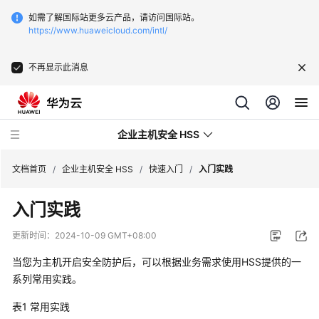
如需了解国际站更多云产品，请访问国际站。
https://www.huaweicloud.com/intl/
不再显示此消息
企业主机安全 HSS
文档首页
/
企业主机安全 HSS
/
快速入门
/
入门实践
入门实践
最
新
更新时间：
2024-10-09 GMT+08:00
动
态
当您为主机开启安全防护后，可以根据业务需求使用HSS提供的一
系列常用实践。
技
表1
常用实践
术