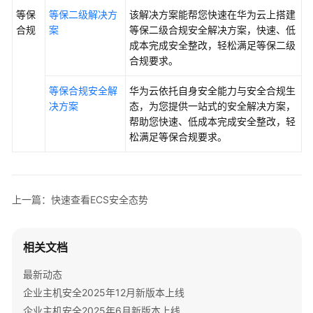
入
等保
等保二级解决方
该解决方案能帮您快速在华为云上搭建
门
合规
案
等保二级合规安全解决方案，快速、低
实
成本完成安全整改，轻松满足等保二级
践
合规要求。
用
等保合规安全解
华为云依托自身安全能力与安全合规生
户
决方案
态，为您提供一站式的安全解决方案，
指
帮助您快速、低成本完成安全整改，轻
南
松满足等保合规要求。
最
佳
实
上一篇：快速查看ECS安全态势
践
相关文档
API
参
最新动态
考
企业主机安全2025年12月新版本上线
SDK
企业主机安全2025年6月新版本上线