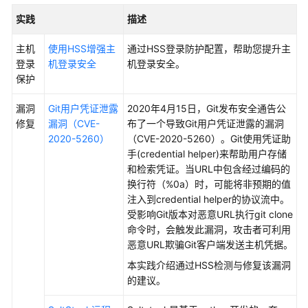
画
实践
描述
册
主机
使用HSS增强主
通过HSS登录防护配置，帮助您提升主
产
登录
机登录安全
机登录安全。
品
保护
介
绍
漏洞
Git用户凭证泄露
2020年4月15日，Git发布安全通告公
修复
漏洞（CVE-
布了一个导致Git用户凭证泄露的漏洞
计
2020-5260）
（CVE-2020-5260）。Git使用凭证助
费
手(credential helper)来帮助用户存储
说
和检索凭证。当URL中包含经过编码的
明
换行符（%0a）时，可能将非预期的值
注入到credential helper的协议流中。
快
受影响Git版本对恶意URL执行git clone
速
命令时，会触发此漏洞，攻击者可利用
入
恶意URL欺骗Git客户端发送主机凭据。
门
本实践介绍通过HSS检测与修复该漏洞
的建议。
免
费