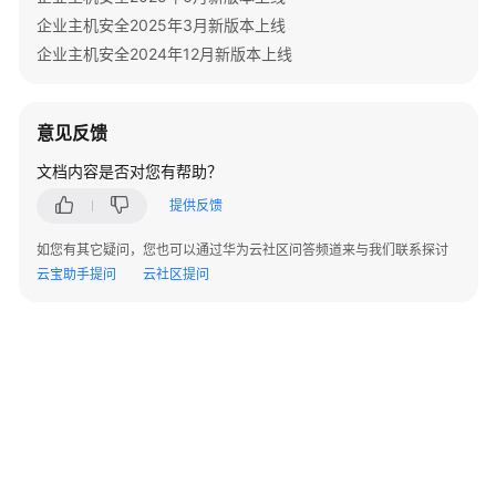
参
企业主机安全2025年3月新版本上线
考
企业主机安全2024年12月新版本上线
场
景
意见反馈
代
码
文档内容是否对您有帮助？
示
提供反馈
例
如您有其它疑问，您也可以通过华为云社区问答频道来与我们联系探讨
常
云宝助手提问
云社区提问
见
问
题
视
频
帮
助