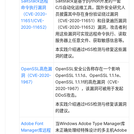
SaltStack远程
Saltstack是基于python开发的一套
试
命令执行漏洞
C/S自动化运维工具，国外安全研究人
用
（CVE-2020-
员披露其中存在身份验证绕过漏洞
主
11651/CVE-
（CVE-2020-11651）和目录遍历漏洞
机
2020-11652）
（CVE-2020-11652）漏洞，攻击者利
安
用这些漏洞可实现远程命令执行、读取
全
服务器上任意文件、获取敏感信息等。
基
础
本实践介绍通过HSS检测与修复这些漏
版
洞的建议。
30
天
OpenSSL高危漏
OpenSSL安全公告称存在一个影响
洞（CVE-2020-
OpenSSL 1.1.1d、OpenSSL 1.1.1e、
1967）
OpenSSL 1.1.1f的高危漏洞（CVE-
购
2020-1967），该漏洞可被用于发起
买
DDoS攻击。
并
开
本实践介绍通过HSS检测与修复该漏洞
启
的建议。
主
机
Adobe Font
当Windows Adobe Type Manager库
安
Manager库远程
未正确处理经特殊设计的多主机Adobe