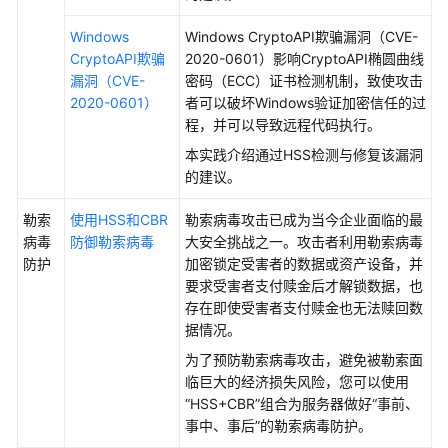
并
Windows
Windows CryptoAPI欺骗漏洞（CVE-
开
CryptoAPI欺骗
2020-0601）影响CryptoAPI椭圆曲线
启
漏洞（CVE-
密码（ECC）证书检测机制，致使攻击
容
2020-0601）
者可以破坏Windows验证加密信任的过
器
程，并可以导致远程代码执行。
安
全
本实践介绍通过HSS检测与修复该漏洞
防
的建议。
护
勒索
使用HSS和CBR
勒索病毒攻击已成为当今企业面临的最
病毒
防御勒索病毒
大安全挑战之一。攻击者利用勒索病毒
快
防护
加密锁定受害者的数据或资产设备，并
速
要求受害者支付赎金后才解锁数据，也
查
存在即使受害者支付赎金也无法赎回数
看
据情况。
ECS
安
为了预防勒索病毒攻击，避免被勒索面
全
临巨大的经济损失风险，您可以使用
态
“HSS+CBR”组合为服务器做好“事前、
势
事中、事后”的勒索病毒防护。