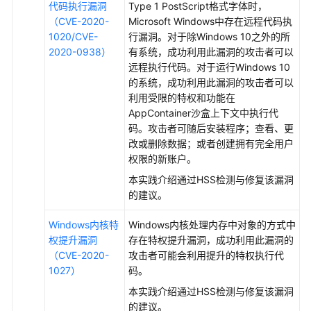
全
代码执行漏洞
Type 1 PostScript格式字体时，
防
（CVE-2020-
Microsoft Windows中存在远程代码执
护
1020/CVE-
行漏洞。对于除Windows 10之外的所
2020-0938）
有系统，成功利用此漏洞的攻击者可以
购
远程执行代码。对于运行Windows 10
买
的系统，成功利用此漏洞的攻击者可以
并
利用受限的特权和功能在
开
AppContainer沙盒上下文中执行代
启
码。攻击者可随后安装程序；查看、更
主
改或删除数据；或者创建拥有完全用户
机
权限的新账户。
网
本实践介绍通过HSS检测与修复该漏洞
页
的建议。
防
篡
Windows内核特
Windows内核处理内存中对象的方式中
改
权提升漏洞
存在特权提升漏洞，成功利用此漏洞的
防
（CVE-2020-
攻击者可能会利用提升的特权执行代
护
1027）
码。
本实践介绍通过HSS检测与修复该漏洞
购
的建议。
买