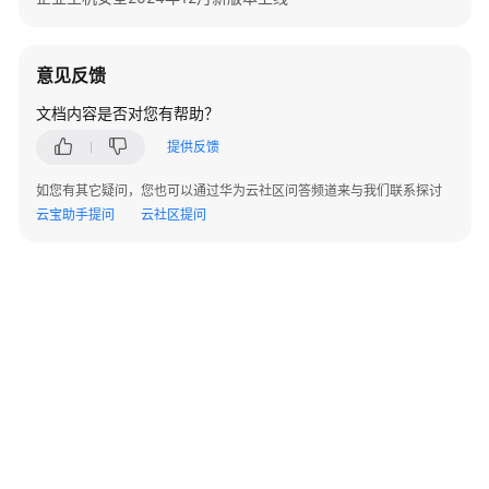
本
上
线
意见反馈
企
文档内容是否对您有帮助？
业
提供反馈
主
机
如您有其它疑问，您也可以通过华为云社区问答频道来与我们联系探讨
安
云宝助手提问
云社区提问
全
2025
年
6
月
新
版
本
上
线