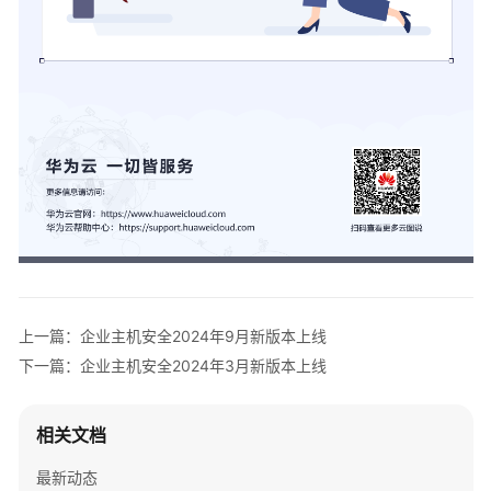
2023
年
10
月
新
版
本
上
线
知
识
科
普
上一篇：企业主机安全2024年9月新版本上线
下一篇：企业主机安全2024年3月新版本上线
产
品
介
相关文档
绍
最新动态