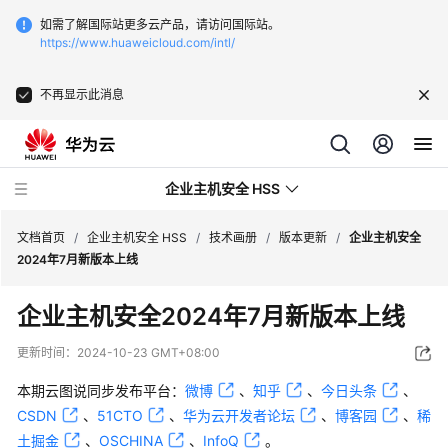
如需了解国际站更多云产品，请访问国际站。
https://www.huaweicloud.com/intl/
不再显示此消息
企业主机安全 HSS
文档首页
/
企业主机安全 HSS
/
技术画册
/
版本更新
/
企业主机安全
2024年7月新版本上线
最
企业主机安全2024年7月新版本上线
新
动
更新时间：
2024-10-23 GMT+08:00
态
本期云图说同步发布平台：
微博
、
知乎
、
今日头条
、
技
CSDN
、
51CTO
、
华为云开发者论坛
、
博客园
、
稀
术
土掘金
、
OSCHINA
、
InfoQ
。