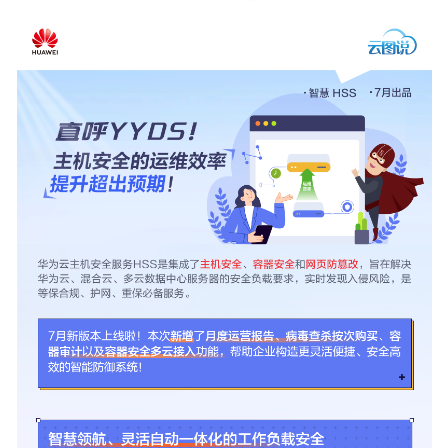
画
册
版
本
更
新
企
业
主
机
安
全
2025
年
12
月
新
版