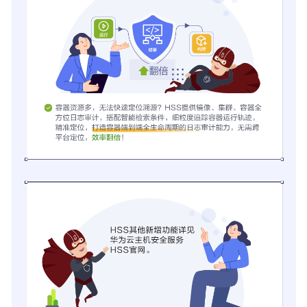
业
主
机
安
全
2023
年
12
月
新
版
本
上
线
企
业
主
机
安
全