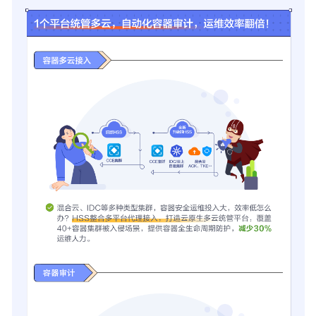
上
线
企
业
主
机
安
全
2024
年
3
月
新
版
本
上
线
企