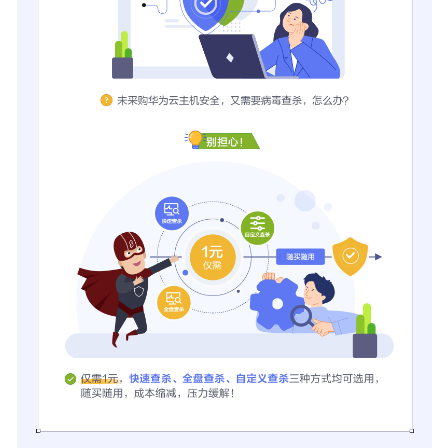
月
新
版
本
上
线
企
业
主
机
安
全
2024
年
7
月
新
版
本