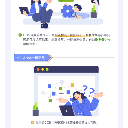
企
业
主
机
安
全
2025
年
3
月
新
版
本
上
线
企
业
主
机
安