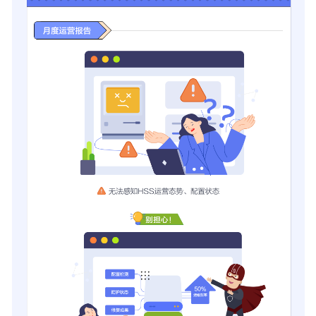
本
上
线
企
业
主
机
安
全
2025
年
6
月
新
版
本
上
线