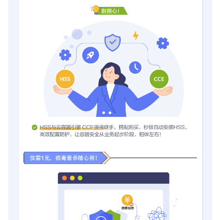
全
2024
年
12
月
新
版
本
上
线
企
业
主
机
安
全
2024
年
9