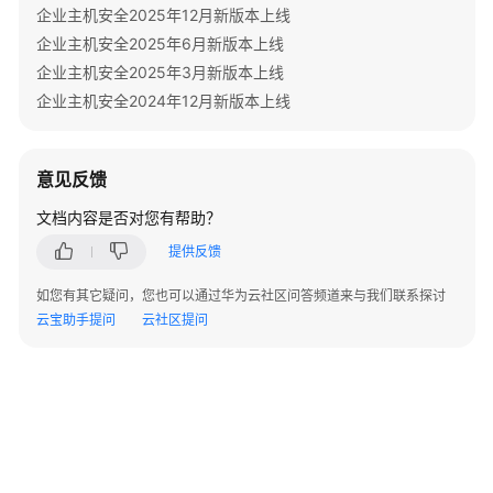
企业主机安全2025年12月新版本上线
计
费
企业主机安全2025年6月新版本上线
说
企业主机安全2025年3月新版本上线
明
企业主机安全2024年12月新版本上线
快
速
意见反馈
入
门
文档内容是否对您有帮助？
提供反馈
用
户
如您有其它疑问，您也可以通过华为云社区问答频道来与我们联系探讨
指
云宝助手提问
云社区提问
南
最
佳
实
践