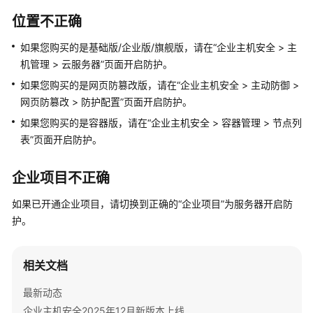
介
绍
位置不正确
如果您购买的是基础版/企业版/旗舰版，请在“
企业主机安全
> 主
计
费
机管理 > 云服务器”页面开启防护。
说
如果您购买的是网页防篡改版，请在“
企业主机安全
>
主动防御
>
明
网页防篡改 > 防护配置”页面开启防护。
如果您购买的是容器版，请在“
企业主机安全
> 容器管理 > 节点列
快
表”页面开启防护。
速
入
门
企业项目不正确
如果已开通企业项目，请切换到正确的
“企业项目”
为服务器开启防
用
户
护。
指
南
相关文档
最
最新动态
佳
企业主机安全2025年12月新版本上线