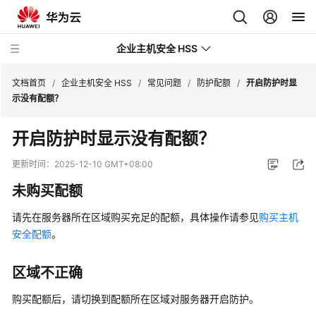
企业主机安全 HSS
文档首页
/
企业主机安全 HSS
/
常见问题
/
防护配额
/
开启防护时显
示没有配额？
最
开启防护时显示没有配额？
新
动
更新时间：
2025-12-10 GMT+08:00
态
未购买配额
技
请先在服务器所在区域购买充足的配额，具体操作请参见
购买主机
术
安全配额
。
画
册
区域不正确
产
购买配额后，请切换到配额所在区域对服务器开启防护。
品