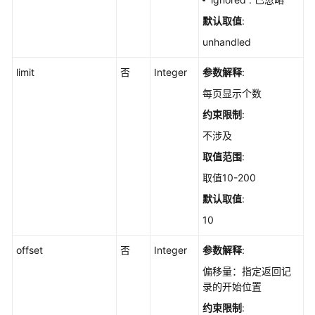
检
默认取值
:
查
项
unhandled
修
复
limit
否
Integer
参数解释
:
失
每页显示个数
败
约束限制
:
原
因
不涉及
-
取值范围
:
ShowCheckRuleFixFailDetail
取值10-200
查
默认取值
:
询
10
基
线
offset
否
Integer
参数解释
:
检
偏移量：指定返回记
查
录的开始位置
执
行
约束限制
: