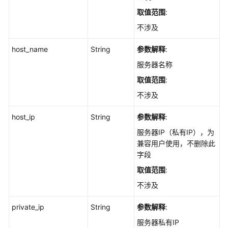
导
取值范围
:
出
基
不涉及
线
host_name
String
参数解释
:
检
测
服务器名称
报
取值范围
:
告，
生
不涉及
成
host_ip
Excel
String
参数解释
:
文
服务器IP（私有IP），为
件
兼容用户使用，不删除此
-
字段
ExportBaselineSecurityCheckReport
取值范围
:
查
不涉及
看
private_ip
String
参数解释
:
主
机
服务器私有IP