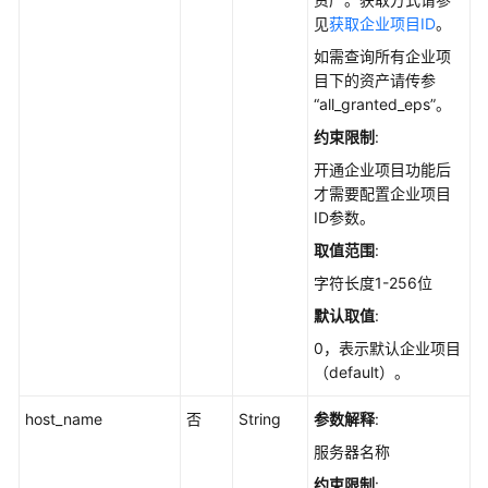
说
见
获取企业项目ID
。
明
如需查询所有企业项
资
目下的资产请传参
产
“all_granted_eps”。
管
约束限制
:
理
开通企业项目功能后
才需要配置企业项目
勒
ID参数。
索
防
取值范围
:
护
字符长度1-256位
默认取值
:
基
线
0，表示默认企业项目
管
（default）。
理
host_name
否
String
参数解释
:
对
服务器名称
未
约束限制
: