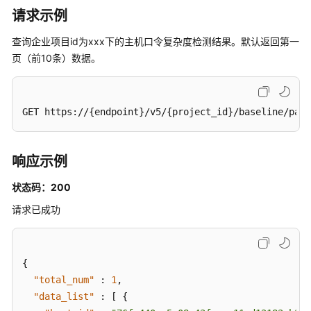
请求示例
安
全
查询企业项目id为xxx下的主机口令复杂度检测结果。默认返回第一
配
页（前10条）数据。
置
项
的
检
GET https://{endpoint}/v5/{project_id}/baseline/pas
查
项
列
响应示例
表
-
状态码：200
ListRiskConfigCheckRules
请求已成功
查
询
指
{
定
"total_num"
:
1
,
安
"data_list"
:
[
{
全