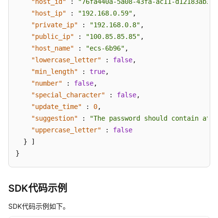
"host_id"
:
"76fa440a-5a08-43fa-ac11-d12183ab3a1
配
"host_ip"
:
"192.168.0.59"
,
置
"private_ip"
:
"192.168.0.8"
,
项
"public_ip"
:
"100.85.85.85"
,
的
"host_name"
:
"ecs-6b96"
,
检
"lowercase_letter"
查
:
false
,
结
"min_length"
:
true
,
果
"number"
:
false
,
-
"special_character"
:
false
,
ShowRiskConfigDetail
"update_time"
:
0
,
"suggestion"
:
"The password should contain at l
查
"uppercase_letter"
:
false
询
}
]
指
}
定
安
全
SDK代码示例
配
置
SDK代码示例如下。
项