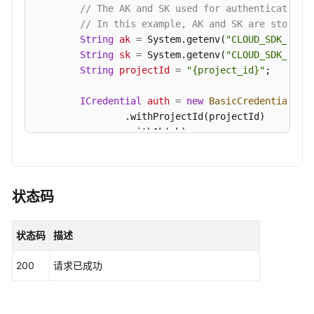
安
// The AK and SK used for authentication 
全
// In this example, AK and SK are stored 
配
String
ak
=
 System.getenv(
"CLOUD_SDK_AK"
);
置
String
sk
=
 System.getenv(
"CLOUD_SDK_SK"
);
检
String
projectId
=
"{project_id}"
;

测
结
ICredential
auth
=
new
BasicCredentials
()

果
                .withProjectId(projectId)

列
                .withAk(ak)

表
                .withSk(sk);

-
ListRiskConfigs
HssClient
client
=
 HssClient.newBuilder()

                .withCredential(auth)

状态码
查
                .withRegion(HssRegion.valueOf(
"<Y
询
                .build();

基
状态码
描述
ListPasswordComplexityRequest
request
=
n
线
try
 {

扫
200
请求已成功
ListPasswordComplexityResponse
respon
描
            System.out.println(response.toString()
手
        } 
catch
 (ConnectionException e) {

动