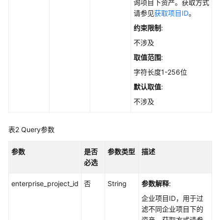
实
询项目下资产。获取方式
践
请参见
获取项目ID
。
约束限制
:
API
不涉及
参
考
取值范围
:
字符长度1-256位
使
默认取值
:
用
前
不涉及
必
读
表2
Query参数
如
参数
是否
参数类型
描述
何
必选
调
用
enterprise_project_id
否
String
参数解释
:
API
企业项目ID，用于过
滤不同企业项目下的
API
资产。获取方式请参