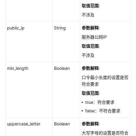
对
取值范围
:
应
的
不涉及
检
public_ip
查
String
参数解释
:
项
服务器公网IP
-
取值范围
:
ListHostCheckRules
不涉及
查
min_length
Boolean
参数解释
:
询
基
口令最小长度的设置是否
线
符合要求
检
取值范围
:
查
的
true：符合要求
统
false：不符合要求
计
数
uppercase_letter
Boolean
参数解释
:
据
大写字母的设置是否符合
信