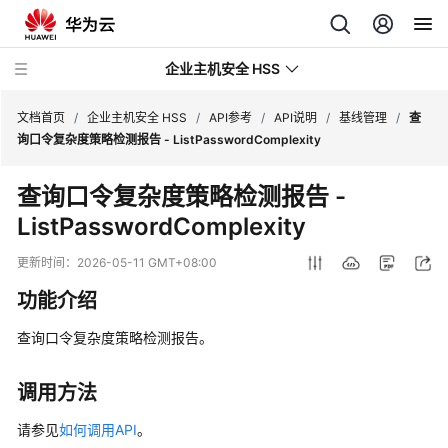
企业主机安全 HSS
文档首页
/
企业主机安全 HSS
/
API参考
/
API说明
/
基线管理
/
查
询口令复杂度策略检测报告 - ListPasswordComplexity
最
查询口令复杂度策略检测报告 -
新
ListPasswordComplexity
动
态
更新时间：
2026-05-11 GMT+08:00
技
功能介绍
术
画
查询口令复杂度策略检测报告。
册
调用方法
产
品
请参见
如何调用API
。