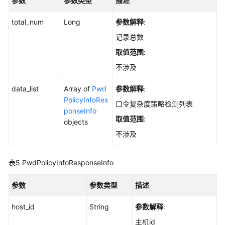
参数
参数类型
描述
主
机，
total_num
Long
参数解释
:
进
记录总数
行
配
取值范围
:
置
不涉及
检
测
data_list
Array of
Pwd
参数解释
:
和
PolicyInfoRes
口令复杂度策略检测列表
弱
ponseInfo
口
取值范围
:
objects
令
不涉及
检
测
表5
PwdPolicyInfoResponseInfo
-
RunBaselineDetect
参数
参数类型
描述
从
host_id
String
参数解释
:
后
端
主机id