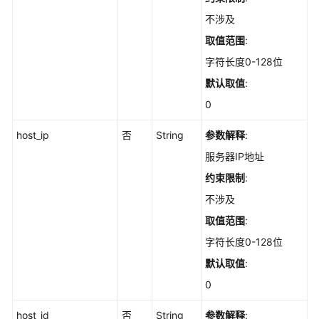
通
过
不涉及
的
取值范围
:
配
字符长度0-128位
置
检
默认取值
:
查
0
项
进
host_ip
否
String
参数解释
:
行
服务器IP地址
忽
略/
约束限制
:
取
不涉及
消
忽
取值范围
:
略/
字符长度0-128位
修
默认取值
:
复/
验
0
证
操
host_id
否
String
参数解释
: