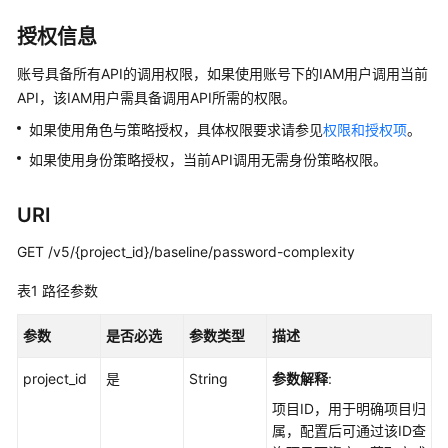
介
绍
授权信息
计
账号具备所有API的调用权限，如果使用账号下的IAM用户调用当前
费
API，该IAM用户需具备调用API所需的权限。
说
如果使用角色与策略授权，具体权限要求请参见
权限和授权项
。
明
如果使用身份策略授权，当前API调用无需身份策略权限。
快
速
URI
入
门
GET /v5/{project_id}/baseline/password-complexity
表1
路径参数
用
户
参数
是否必选
参数类型
描述
指
南
project_id
是
String
参数解释
:
最
项目ID，用于明确项目归
佳
属，配置后可通过该ID查