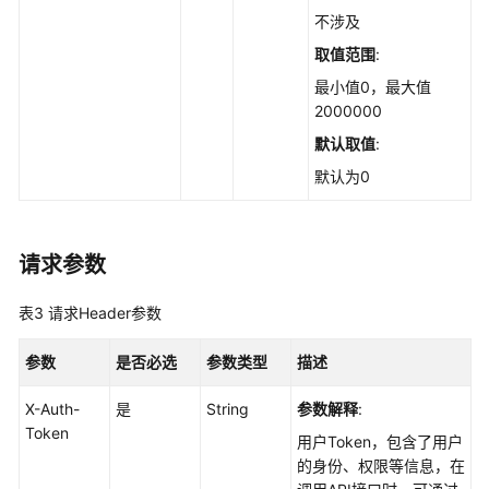
操
不涉及
作
时
取值范围
:
影
最小值0，最大值
响
2000000
的
默认取值
:
范
围
默认为0
-
ListHandleAffectBaseline
请求参数
查
询
表3
请求Header参数
配
置
参数
是否必选
参数类型
描述
检
查
X-Auth-
是
String
参数解释
:
项
Token
影
用户Token，包含了用户
响
的身份、权限等信息，在
到