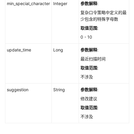
min_special_character
Integer
参数解释
:
按
复杂口令策略中定义的最
查
少包含的特殊字母数
询
结
取值范围
:
果
0 - 10
导
出
update_time
Long
参数解释
:
配
最近扫描时间
置
检
取值范围
:
测
不涉及
报
告
suggestion
String
参数解释
:
-
修改建议
ExportSecurityCheckReport
取值范围
:
查
不涉及
询
指
定