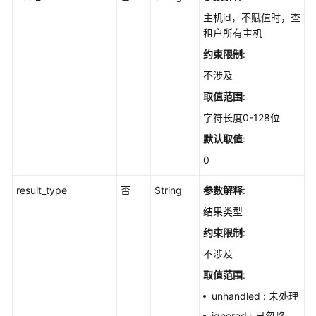
作
主机id，不赋值时，查
-
租户所有主机
ChangeCheckRuleAction
约束限制
:
查
不涉及
询
取值范围
:
配
字符长度0-128位
置
检
默认取值
:
查
0
项
检
result_type
否
String
参数解释
:
测
结果类型
报
告
约束限制
:
-
不涉及
ShowCheckRuleDetail
取值范围
:
查
unhandled : 未处理
询
ignored : 已忽略