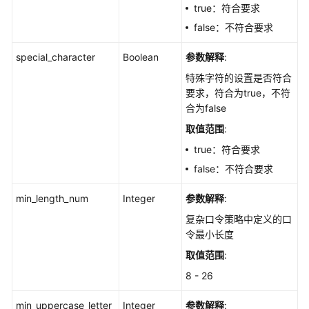
true：符合要求
忽
略/
false：不符合要求
取
消
special_character
Boolean
参数解释
:
忽
特殊字符的设置是否符合
略
要求，符合为true，不符
-
合为false
ChangePasswordComplexityStatus
取值范围
:
查
true：符合要求
询
false：不符合要求
口
令
min_length_num
Integer
参数解释
:
复
复杂口令策略中定义的口
杂
令最小长度
度
策
取值范围
:
略
8 - 26
检
测
min_uppercase_letter
Integer
参数解释
: