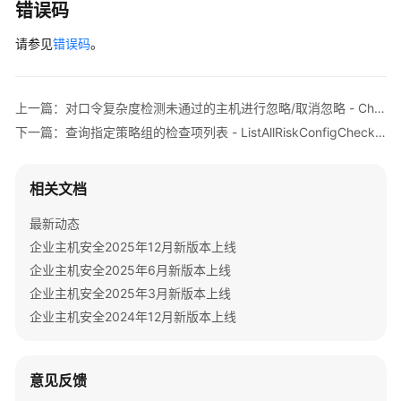
            e.printStackTrace();

错误码
检
        } 
catch
 (RequestTimeoutException e) {

测
请参见
            e.printStackTrace();

错误码
。
结
        } 
catch
 (ServiceResponseException e) {

果
            e.printStackTrace();

-
            System.out.println(e.getHttpStatusCode
上一篇：对口令复杂度检测未通过的主机进行忽略/取消忽略 - ChangePasswordComplexityStatus
ShowBaselineScanStatus
            System.out.println(e.getRequestId());

下一篇：查询指定策略组的检查项列表 - ListAllRiskConfigCheckRules
            System.out.println(e.getErrorCode());

查
            System.out.println(e.getErrorMsg());

询
        }

相关文档
基
    }

线
最新动态
的
企业主机安全2025年12月新版本上线
详
企业主机安全2025年6月新版本上线
细
检
企业主机安全2025年3月新版本上线
查
企业主机安全2024年12月新版本上线
项
-
ShowDefaultSecurityCheckPolicyDetails
意见反馈