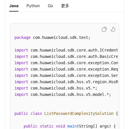
的
Java
Python
Go
更多
受
影
响
服
务
package
 com.huaweicloud.sdk.test;

器
列
import
表
import
-
import
ListRiskConfigHosts
import
import
查
import
询
import
租
import
 com.huaweicloud.sdk.hss.v5.model.*;

户
的
服
public
class
ListPasswordComplexitySolution
 {

务
器
public
static
void
main
(String[] args)
 {
