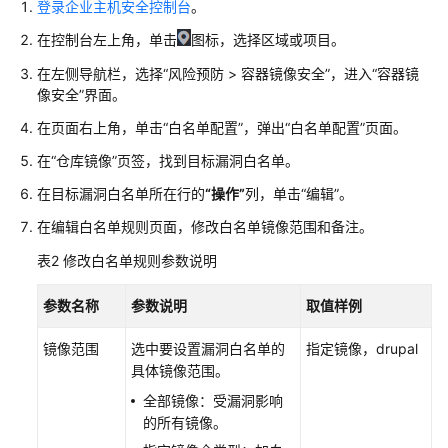
险
登录企业主机安全控制台
。
预
在控制台左上角，单击
图标，选择区域或项目。
防
在左侧导航栏，选择
“
风险预防
>
容器镜像安全
”
，进入
“容器镜
漏
像安全”
界面。
洞
在页面右上角，单击
“白名单配置”
，弹出
“白名单配置”
页面。
管
理
在
“仓库镜像”
页签，找到目标漏洞白名单。
在目标漏洞白名单所在行的
“操作”
列，单击
“编辑”
。
基
在编辑白名单规则页面，修改白名单镜像范围和备注。
线
检
表2
修改白名单规则参数说明
查
参数名称
参数说明
取值样例
容
器
镜像范围
选中要设置漏洞白名单的
指定镜像，drupal
镜
具体镜像范围。
像
全部镜像：受漏洞影响
安
的所有镜像。
全