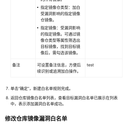
企
指定镜像仓类型：加白
业
受漏洞影响的指定镜像
主
仓镜像。
机
安
指定镜像：受漏洞影响
全
的指定镜像。可通过镜
像仓类型等属性筛选出
查
目标镜像，找到目标镜
看
像后，需勾选该镜像。
防
护
备注
可设置备注信息，方便后
test
总
续识别或追溯加白操作。
览
单击
“确定”
，新建白名单规则完成。
资
产
返回仓库镜像白名单列表，查看目标漏洞白名单已展示在列表
管
中，表示添加漏洞白名单成功。
理
修改仓库镜像漏洞白名单
风