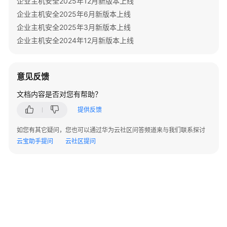
企业主机安全2025年12月新版本上线
库
企业主机安全2025年6月新版本上线
镜
企业主机安全2025年3月新版本上线
像
企业主机安全2024年12月新版本上线
安
全
扫
意见反馈
描
概
文档内容是否对您有帮助？
述
提供反馈
同
如您有其它疑问，您也可以通过华为云社区问答频道来与我们联系探讨
步
云宝助手提问
云社区提问
仓
库
镜
像
列
表
扫