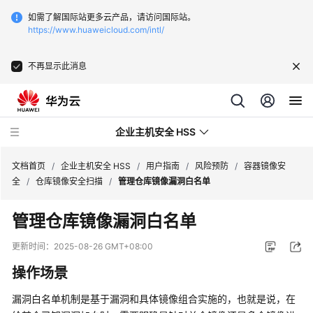
如需了解国际站更多云产品，请访问国际站。
https://www.huaweicloud.com/intl/
不再显示此消息
企业主机安全 HSS
文档首页
/
企业主机安全 HSS
/
用户指南
/
风险预防
/
容器镜像安
全
/
仓库镜像安全扫描
/
管理仓库镜像漏洞白名单
最
管理仓库镜像漏洞白名单
新
动
更新时间：
2025-08-26 GMT+08:00
态
操作场景
技
漏洞白名单机制是基于漏洞和具体镜像组合实施的，也就是说，在
术