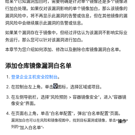
给某个已知漏洞加白时，需要明确是针对单个镜像还是多个镜像进
画
行加白处理。如果仅对该漏洞影响的单个镜像加白，那么该镜像的
册
漏洞风险中，将不再显示此漏洞的告警或信息，但在其他镜像的漏
洞风险中会继续展示此漏洞的告警或信息。
产
品
如果某个漏洞存在于镜像中，但经过评估认为该漏洞不影响实际业
介
务运行，那么您可以针对该漏洞进行加白。
绍
本章节为您介绍如何添加、修改以及删除仓库镜像漏洞白名单。
计
费
添加仓库镜像漏洞白名单
说
明
登录企业主机安全控制台
。
在控制台左上角，单击
图标，选择区域或项目。
快
在左侧导航栏，选择
“
风险预防
>
容器镜像安全
”
，进入
“容器镜
速
像安全”
界面。
入
门
在页面右上角，单击
“白名单配置”
，弹出
“白名单配置”
页面。
漏洞加白也可以在风险和镜像视图中，找到目标漏洞或镜像，单击
“操作”
用
列的
。
“加入白名单”
户