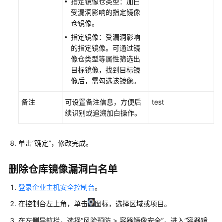
指定镜像仓类型：加白
受漏洞影响的指定镜像
容
仓镜像。
器
镜
指定镜像：受漏洞影响
像
的指定镜像。可通过镜
安
像仓类型等属性筛选出
全
目标镜像，找到目标镜
概
像后，需勾选该镜像。
述
备注
可设置备注信息，方便后
test
开
续识别或追溯加白操作。
通
容
单击
“确定”
，修改完成。
器
镜
像
删除仓库镜像漏洞白名单
按
登录企业主机安全控制台
。
次
收
在控制台左上角，单击
图标，选择区域或项目。
费
在左侧导航栏，选择
“
风险预防
>
容器镜像安全
”
，进入
“容器镜
扫