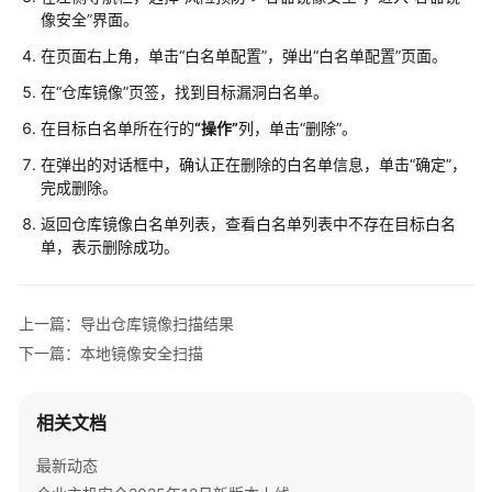
像安全”
界面。
描
在页面右上角，单击
“白名单配置”
，弹出
“白名单配置”
页面。
CI/CD
在
“仓库镜像”
页签，找到目标漏洞白名单。
镜
像
在目标白名单所在行的
“操作”
列，单击
“删除”
。
安
在弹出的对话框中，确认正在删除的白名单信息，单击
“确定”
，
全
完成删除。
扫
描
返回仓库镜像白名单列表，查看白名单列表中不存在目标白名
单，表示删除成功。
仓
库
镜
上一篇：导出仓库镜像扫描结果
像
下一篇：本地镜像安全扫描
安
全
扫
相关文档
描
最新动态
仓