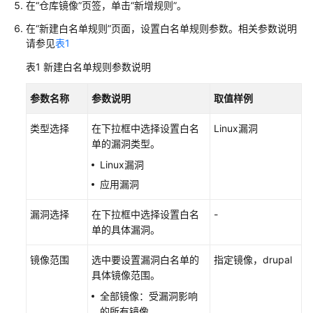
在
“仓库镜像”
页签，单击
“新增规则”
。
指
南
在
“新建白名单规则”
页面，设置白名单规则参数。相关参数说明
请参见
表1
通
表1
新建白名单规则参数说明
过
IAM
参数名称
参数说明
取值样例
授
予
类型选择
在下拉框中选择设置白名
Linux漏洞
使
单的漏洞类型。
用
HSS
Linux漏洞
的
应用漏洞
权
限
漏洞选择
在下拉框中选择设置白名
-
单的具体漏洞。
购
买
镜像范围
选中要设置漏洞白名单的
指定镜像，drupal
并
具体镜像范围。
接
全部镜像：受漏洞影响
入
的所有镜像。