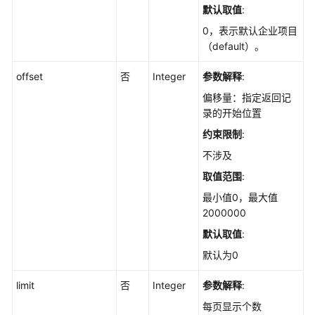
历
默认取值
:
史
0，表示默认企业项目
变
（default）。
动
记
offset
否
Integer
参数解释
:
录
偏移量：指定返回记
-
录的开始位置
ListAppChangeHistories
约束限制
:
查
不涉及
询
取值范围
:
软
件
最小值0，最大值
列
2000000
表
默认取值
:
-
ListAppStatistics
默认为0
limit
否
Integer
参数解释
:
查
询
每页显示个数