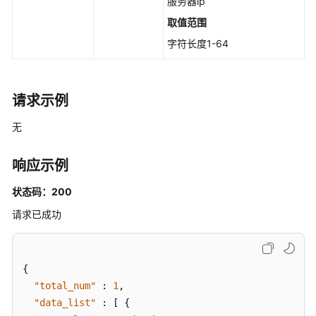
服务器ip
ShowWebAppAndServiceTop
取值范围
资
字符长度1-64
产
管
理-
请求示例
概
览-
无
Web
框
响应示例
架
Top
状态码：200
-
请求已成功
ShowWebFrameworkTop
资
产
{
管
"total_num"
:
1
,
理-
"data_list"
:
[
{
概