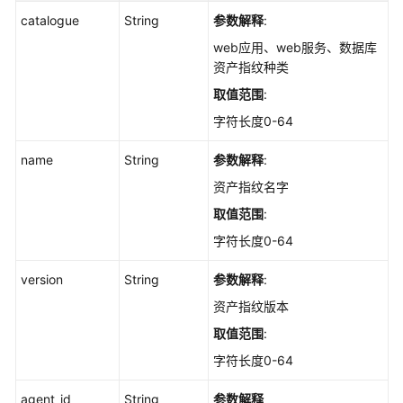
查
catalogue
String
参数解释
:
询
指
web应用、web服务、数据库
定
资产指纹种类
中
取值范围
:
间
件
字符长度0-64
的
name
服
String
参数解释
:
务
资产指纹名字
器
取值范围
:
列
表
字符长度0-64
-
ListJarPackageHostInfo
version
String
参数解释
:
资产指纹版本
查
取值范围
:
询
中
字符长度0-64
间
agent_id
件
String
参数解释