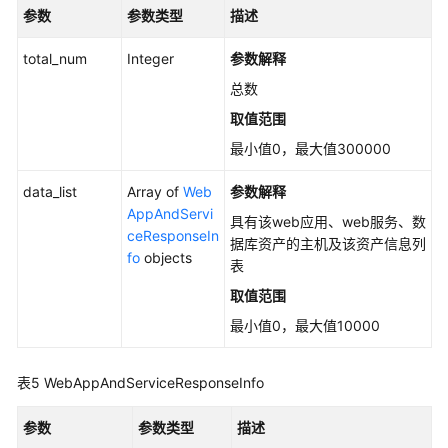
纹
参数
参数类型
描述
采
集
total_num
Integer
参数解释
状
总数
态
-
取值范围
ShowHostAssetManualCollectStatus
最小值0，最大值300000
采
data_list
Array of
Web
参数解释
集
AppAndServi
具有该web应用、web服务、数
单
ceResponseIn
据库资产的主机及该资产信息列
主
fo
objects
表
机
资
取值范围
产
最小值0，最大值10000
指
纹
-
表5
WebAppAndServiceResponseInfo
RunHostAssetManualCollect
参数
参数类型
描述