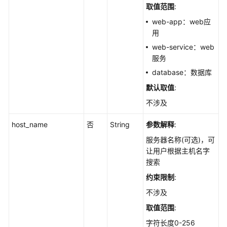
取值范围
:
自
启
web-app：web应
动
用
项
web-service：web
的
服务
历
database：数据库
史
变
默认取值
:
动
不涉及
记
录
host_name
否
String
参数解释
:
-
服务器名称(可选)，可
ListAutoLaunchChangeHistories
让用户根据主机名字
搜索
查
询
约束限制
:
自
不涉及
启
取值范围
:
动
项
字符长度0-256