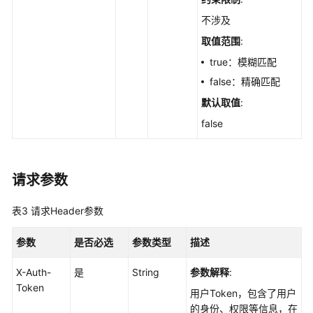
查
不涉及
询
取值范围
:
指
定
true：模糊匹配
Web
false：精确匹配
框
默认取值
:
架
的
false
服
务
器
请求参数
列
表
表3
请求Header参数
-
ListWebFrameworkHostInfo
参数
是否必选
参数类型
描述
查
X-Auth-
是
String
参数解释
:
询
Token
指
用户Token，包含了用户
定
的身份、权限等信息，在