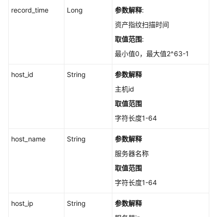
record_time
Long
参数解释
:
资
产
资产指纹扫描时间
管
取值范围
:
理-
概
最小值0，最大值2^63-1
览-
host_id
软
String
参数解释
件
主机id
Top
取值范围
-
ShowSoftwareTop
字符长度1-64
host_name
String
参数解释
资
产
服务器名称
管
取值范围
理-
概
字符长度1-64
览-
host_ip
WebAppAndServiceTop
String
参数解释
-