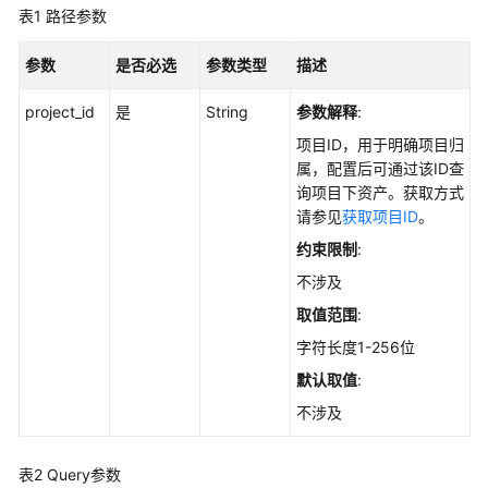
指
表1
路径参数
南
参数
是否必选
参数类型
描述
最
佳
project_id
是
String
参数解释
:
实
项目ID，用于明确项目归
践
属，配置后可通过该ID查
询项目下资产。获取方式
API
请参见
获取项目ID
。
参
约束限制
:
考
不涉及
使
取值范围
:
用
字符长度1-256位
前
必
默认取值
:
读
不涉及
如
表2
Query参数
何