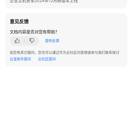
企业主机安全2024年12月新版本上线
-
ShowOsStatisticsInfo
意见反馈
资
产
文档内容是否对您有帮助？
管
提供反馈
理-
概
如您有其它疑问，您也可以通过华为云社区问答频道来与我们联系探讨
览-
云宝助手提问
云社区提问
资
产
状
态-
防
护
配
额
统
计
信