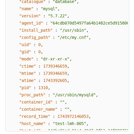
"catalogue"
:
"database"
,
览-
"name"
:
"mysql"
,
Web
"version"
:
"5.7.22"
,
站
"agent_id"
点
:
"64cdb070d5497fa64b1482ce5d91580006
Top
"install_path"
:
"/usr/sbin"
,
-
"config_path"
:
"/etc/my.cnf"
,
ShowWebSiteTop
"uid"
:
0
,
"gid"
:
0
,
资
"mode"
:
"dr-xr-xr-x"
,
产
"ctime"
:
1739346659
,
管
"mtime"
:
1739346659
,
理-
"atime"
:
1743392605
,
概
"pid"
:
1310
,
览-
"proc_path"
:
"/usr/sbin/mysqld"
,
资
"container_id"
:
""
,
产
"container_name"
状
:
""
,
态-
"record_time"
:
1743972146053
,
主
"host_name"
:
"test-lmh-005"
,
机
"host_id"
:
"44ba96ad-91e4-40d7-9f51-34f99975571