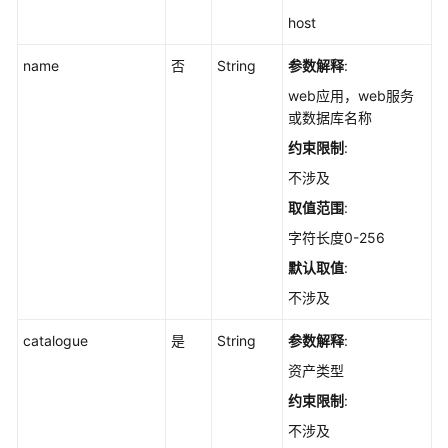
状
host
态
-
name
否
String
参数解释
:
ListGlobalAssetScanTask
web应用，web服务
或数据库名称
创
约束限制
:
建
全
不涉及
局
取值范围
:
资
字符长度0-256
产
扫
默认取值
:
描
不涉及
任
务
catalogue
是
String
参数解释
:
-
资产类型
CreateGlobalAssetScanTask
约束限制
:
获
不涉及
取