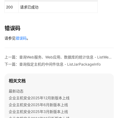
try
 {

ShowHostProtectionStatus
200
请求已成功
ListWebAppAndServicesResponse
respons
            System.out.println(response.toString()
资
        } 
catch
 (ConnectionException e) {

产
            e.printStackTrace();

错误码
管
        } 
catch
 (RequestTimeoutException e) {

理-
请参见
            e.printStackTrace();

错误码
。
概
        } 
catch
 (ServiceResponseException e) {

览-
            e.printStackTrace();

资
            System.out.println(e.getHttpStatusCode
产
上一篇：查询Web服务、Web应用、数据库的统计信息 - ListWebAppAndServiceStatistics
            System.out.println(e.getRequestId());

状
下一篇：查询指定主机的中间件信息 - ListJarPackageInfo
            System.out.println(e.getErrorCode());

态-
            System.out.println(e.getErrorMsg());

操
        }

作
相关文档
    }

系
最新动态
统
统
企业主机安全2025年12月新版本上线
计
企业主机安全2025年6月新版本上线
信
企业主机安全2025年3月新版本上线
息