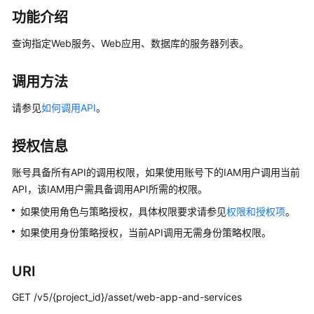
画
功能介绍
册
查询指定Web服务、Web应用、数据库的服务器列表。
产
品
调用方法
介
绍
请参见
如何调用API
。
计
授权信息
费
说
账号具备所有API的调用权限，如果使用账号下的IAM用户调用当前
明
API，该IAM用户需具备调用API所需的权限。
快
如果使用角色与策略授权，具体权限要求请参见
权限和授权项
。
速
如果使用身份策略授权，当前API调用无需身份策略权限。
入
门
URI
用
GET /v5/{project_id}/asset/web-app-and-services
户