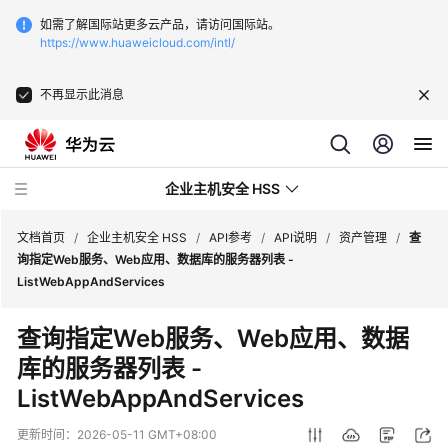
如需了解国际站更多云产品，请访问国际站。
https://www.huaweicloud.com/intl/
不再显示此消息
企业主机安全 HSS
文档首页
/
企业主机安全 HSS
/
API参考
/
API说明
/
资产管理
/
查
询指定Web服务、Web应用、数据库的服务器列表 -
ListWebAppAndServices
最
新
查询指定Web服务、Web应用、数据
动
库的服务器列表 -
态
ListWebAppAndServices
技
术
更新时间：
2026-05-11 GMT+08:00