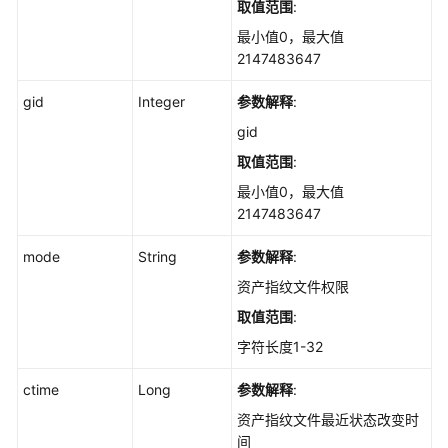
取值范围
:
理-
概
最小值0，最大值
览-
2147483647
自
gid
启
Integer
参数解释
:
动
gid
项
取值范围
:
Top
-
最小值0，最大值
ShowAutoLaunchTop
2147483647
mode
String
参数解释
:
资
产
资产指纹文件权限
管
取值范围
:
理-
概
字符长度1-32
览-
ctime
jar
Long
参数解释
:
包
资产指纹文件最近状态改变时
Top
间