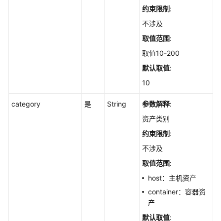
软
约束限制
:
件
的
不涉及
服
取值范围
:
务
取值10-200
器
列
默认取值
:
表
10
-
ListApps
category
是
String
参数解释
:
资产类别
查
询
约束限制
:
资
不涉及
产
取值范围
:
全
局
host：主机资产
扫
container：容器资
描
产
任
默认取值
:
务