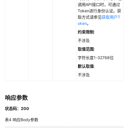
Web
调用API接口时，可通过
站
Token进行身份认证。获
点
取方式请参见
获取用户T
的
oken
。
服
约束限制
:
务
不涉及
器
列
取值范围
:
表
字符长度1-32768位
-
ListWebSiteHostInfo
默认取值
:
不涉及
查
询
单
响应参数
主
机
状态码：200
资
产
表4
响应Body参数
指