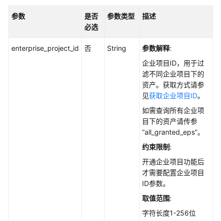
调
用
参数
是否
参数类型
描述
API
必选
enterprise_project_id
否
String
参数解释
:
API
说
企业项目ID，用于过
明
滤不同企业项目下的
资产。获取方式请参
资
见
获取企业项目ID
。
产
如需查询所有企业项
管
目下的资产请传参
理
“all_granted_eps”。
约束限制
:
获
取
开通企业项目功能后
软
才需要配置企业项目
件
ID参数。
信
取值范围
:
息
字符长度1-256位
的