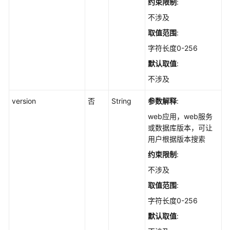
约束限制
:
询
某
不涉及
一
取值范围
:
端
口
字符长度0-256
的
默认取值
:
描
不涉及
述
信
version
否
String
参数解释
:
息
-
web应用，web服务
ShowCommonPort
或数据库版本，可让
用户根据版本搜索
导
约束限制
:
出
不涉及
资
产
取值范围
:
指
字符长度0-256
纹
默认取值
:
信
息