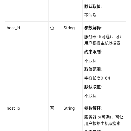
信
默认取值
:
息
不涉及
-
ListAutoLaunchStatistics
host_id
否
String
参数解释
:
查
服务器id(可选)，可让
询
用户根据主机id搜索
自
约束限制
:
启
不涉及
动
项
取值范围
:
的
字符长度0-64
服
默认取值
:
务
列
不涉及
表
-
host_ip
否
String
参数解释
:
ListAutoLaunchs
服务器ip(可选)，可让
用户根据主机ip搜索
查