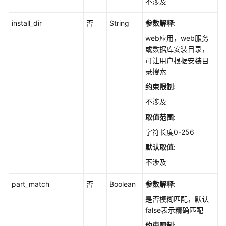
不涉及
-
DownloadAssetFile
install_dir
否
String
参数解释
:
web应用，web服务
查
或数据库安装目录，
询
可让用户根据安装目
指
录搜索
定
约束限制
:
内
核
不涉及
模
取值范围
:
块
字符长度0-256
的
服
默认取值
:
务
不涉及
器
列
part_match
否
Boolean
参数解释
:
表
是否模糊匹配，默认
-
false表示精确匹配
ListKernelModuleHostInfo
约束限制
: