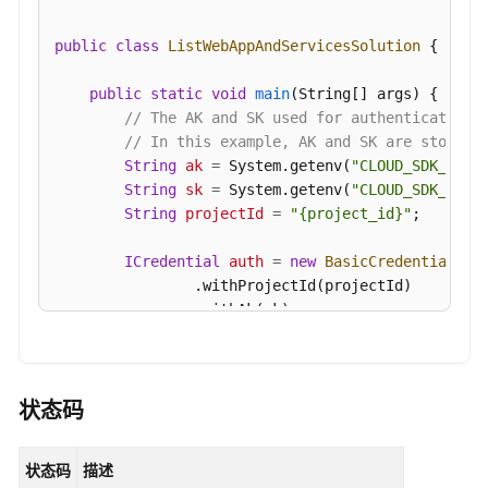
护
public
class
ListWebAppAndServicesSolution
 {

状
态
public
static
void
main
(String[] args)
 {

-
// The AK and SK used for authentication 
ShowContainerProtectionStatus
// In this example, AK and SK are stored 
String
ak
=
 System.getenv(
"CLOUD_SDK_AK"
);
资
String
sk
=
 System.getenv(
"CLOUD_SDK_SK"
);
产
String
projectId
=
"{project_id}"
;

管
理-
ICredential
auth
=
new
BasicCredentials
()

概
                .withProjectId(projectId)

览-
                .withAk(ak)

资
                .withSk(sk);

产
状
HssClient
client
=
 HssClient.newBuilder()

态-
                .withCredential(auth)

状态码
Agent
                .withRegion(HssRegion.valueOf(
"<Y
状
                .build();

态
状态码
描述
ListWebAppAndServicesRequest
request
=
ne
-