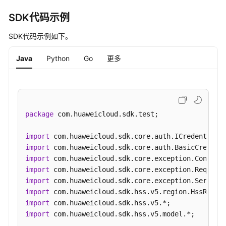
Agent
"host_ip"
:
"192.168.0.77"
状
SDK代码示例
}
]
态
}
SDK代码示例如下。
-
ShowAgentStatisticsStatus
Java
Python
Go
更多
资
产
管
理-
package
 com.huaweicloud.sdk.test;

概
览-
import
资
import
产
import
状
import
态-
import
容
import
器
import
节
import
 com.huaweicloud.sdk.hss.v5.model.*;

点
防