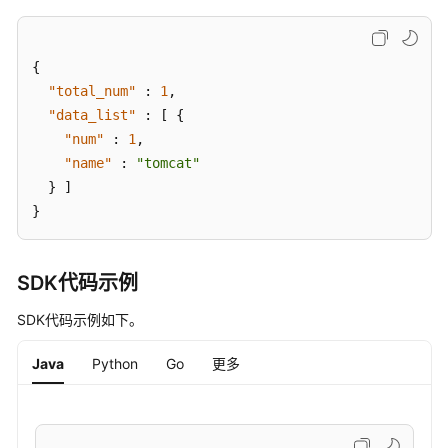
框
架
的
{
服
"total_num"
:
1
,
务
"data_list"
:
[
{
器
"num"
列
:
1
,
表
"name"
:
"tomcat"
-
}
]
ListWebFrameworkHostInfo
}
查
询
SDK代码示例
指
定
SDK代码示例如下。
Web
站
Java
Python
Go
更多
点
的
服