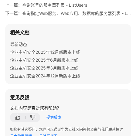
            System.out.println(e.getHttpStatusCode
件
上一篇：查询账号的服务器列表 - ListUsers
            System.out.println(e.getRequestId());

的
下一篇：查询指定Web服务、Web应用、数据库的服务器列表 - ListWebAppAndServices
            System.out.println(e.getErrorCode());

服
            System.out.println(e.getErrorMsg());

务
        }

器
相关文档
    }

列
表
最新动态
-
企业主机安全2025年12月新版本上线
ListJarPackageHostInfo
企业主机安全2025年6月新版本上线
企业主机安全2025年3月新版本上线
查
企业主机安全2024年12月新版本上线
询
中
间
意见反馈
件
列
文档内容是否对您有帮助？
表
提供反馈
-
ListJarPackageStatistics
如您有其它疑问，您也可以通过华为云社区问答频道来与我们联系探讨