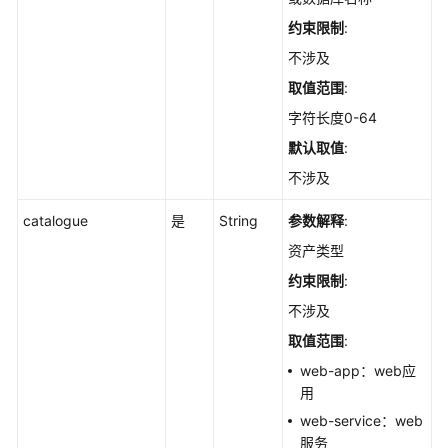
创
约束限制
:
建
全
不涉及
局
取值范围
:
资
字符长度0-64
产
扫
默认取值
:
描
不涉及
任
务
catalogue
是
String
参数解释
:
-
资产类型
CreateGlobalAssetScanTask
约束限制
:
获
不涉及
取
取值范围
:
自
启
web-app：web应
动
用
项
web-service：web
的
服务