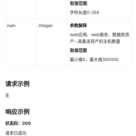
取值范围
:
指
定
字符长度0-256
内
核
num
Integer
参数解释
模
web应用、web服务、数据库资
块
产--具备该资产的主机数量
的
取值范围
服
务
最小值0，最大值300000
器
列
表
请求示例
-
ListKernelModuleHostInfo
无
查
响应示例
询
指
状态码：200
定
Web
请求已成功