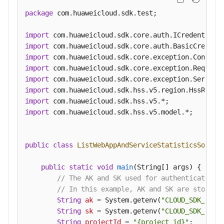
务
器
package
 com.huaweicloud.sdk.test;

列
表
import
-
import
ListWebSiteHostInfo
import
import
查
import
询
import
单
import
主
import
 com.huaweicloud.sdk.hss.v5.model.*;

机
资
产
public
class
ListWebAppAndServiceStatisticsSoluti
指
纹
public
static
void
main
(String[] args)
 {

采
// The AK and SK used for authentication 
集
// In this example, AK and SK are stored 
状
String
ak
=
 System.getenv(
"CLOUD_SDK_AK"
);
态
String
sk
=
 System.getenv(
"CLOUD_SDK_SK"
);
-
String
projectId
=
"{project_id}"
;
