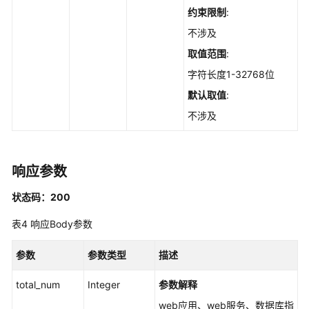
查
约束限制
:
询
自
不涉及
启
取值范围
:
动
字符长度1-32768位
项
的
默认取值
:
服
不涉及
务
列
表
-
响应参数
ListAutoLaunchs
状态码：200
查
表4
响应Body参数
询
某
参数
参数类型
描述
一
端
total_num
Integer
参数解释
口
web应用、web服务、数据库指
的