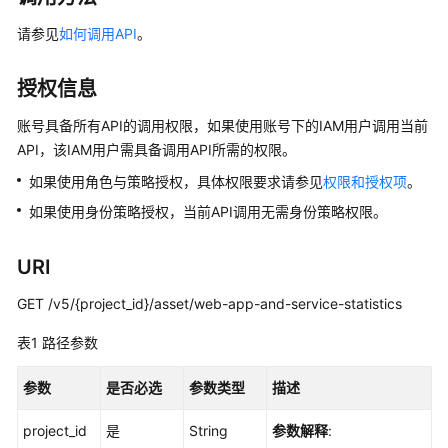
介
绍
请参见
如何调用API
。
计
授权信息
费
说
账号具备所有API的调用权限，如果使用账号下的IAM用户调用当前
明
API，该IAM用户需具备调用API所需的权限。
快
如果使用角色与策略授权，具体权限要求请参见
权限和授权项
。
速
如果使用身份策略授权，当前API调用无需身份策略权限。
入
门
URI
用
GET /v5/{project_id}/asset/web-app-and-service-statistics
户
指
表1
路径参数
南
参数
是否必选
参数类型
描述
最
佳
project_id
是
String
参数解释
: