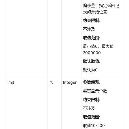
偏移量：指定返回记
-
录的开始位置
ListAppChangeHistories
约束限制
:
查
不涉及
询
取值范围
:
软
件
最小值0，最大值
列
2000000
表
默认取值
:
-
ListAppStatistics
默认为0
limit
否
Integer
参数解释
:
查
询
每页显示个数
软
约束限制
:
件
的
不涉及
服
取值范围
:
务
取值10-200
器