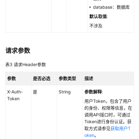
历
database：数据库
史
变
默认取值
:
动
不涉及
记
录
-
ListAutoLaunchChangeHistories
请求参数
查
表3
请求Header参数
询
自
参数
是否必选
参数类型
描述
启
动
X-Auth-
是
String
参数解释
:
项
Token
用户Token，包含了用户
信
的身份、权限等信息，在
息
调用API接口时，可通过
-
Token进行身份认证。获
ListAutoLaunchStatistics
取方式请参见
获取用户T
oken
。