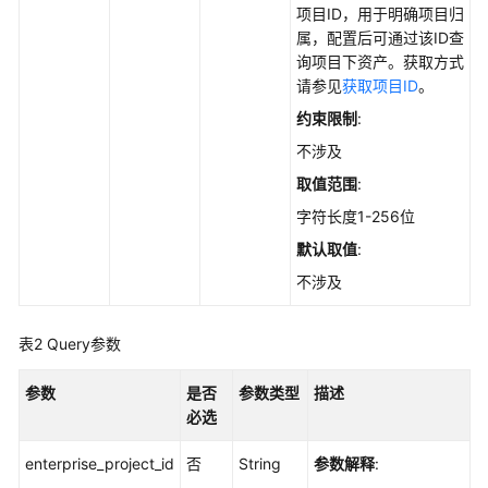
实
项目ID，用于明确项目归
践
属，配置后可通过该ID查
询项目下资产。获取方式
API
请参见
获取项目ID
。
参
约束限制
:
考
不涉及
使
取值范围
:
用
字符长度1-256位
前
必
默认取值
:
读
不涉及
如
表2
Query参数
何
调
用
参数
是否
参数类型
描述
API
必选
enterprise_project_id
否
String
参数解释
:
API