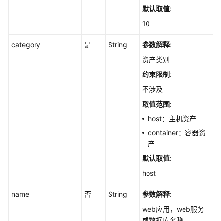
列
默认取值
:
表
10
-
ListApps
category
是
String
参数解释
:
资产类别
查
询
约束限制
:
资
不涉及
产
取值范围
:
全
局
host：主机资产
扫
container：容器资
描
产
任
默认取值
:
务
状
host
态
-
name
否
String
参数解释
:
ListGlobalAssetScanTask
web应用，web服务
或数据库名称