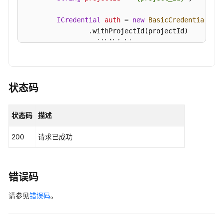
ShowHostAssetManualCollectStatus
ICredential
auth
=
new
BasicCredentials
()

                .withProjectId(projectId)

采
                .withAk(ak)

集
                .withSk(sk);

单
主
HssClient
client
=
 HssClient.newBuilder()

机
                .withCredential(auth)

资
状态码
                .withRegion(HssRegion.valueOf(
"<Y
产
                .build();

指
状态码
描述
ListWebAppAndServiceStatisticsRequest
req
纹
try
 {

-
200
请求已成功
ListWebAppAndServiceStatisticsRespons
RunHostAssetManualCollect
            System.out.println(response.toString()
        } 
catch
 (ConnectionException e) {

查
            e.printStackTrace();

询
错误码
        } 
catch
 (RequestTimeoutException e) {

指
请参见
            e.printStackTrace();

错误码
。
定
        } 
catch
 (ServiceResponseException e) {

中
            e.printStackTrace();

间