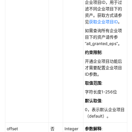
说
企业项目ID，用于过
明
滤不同企业项目下的
资产。获取方式请参
资
见
获取企业项目ID
。
产
如需查询所有企业项
管
目下的资产请传参
理
“all_granted_eps”。
约束限制
:
获
取
开通企业项目功能后
软
才需要配置企业项目
件
ID参数。
信
取值范围
:
息
字符长度1-256位
的
历
默认取值
:
史
0，表示默认企业项目
变
（default）。
动
记
offset
否
Integer
参数解释
:
录