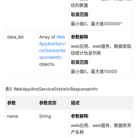
纹的数量
描
述
取值范围
信
最小值0，最大值300000"
息
-
data_list
Array of
Web
参数解释
ShowCommonPort
AppAndServi
web应用、web服务、数据库指
ceStatisticRe
纹统计信息列表
导
sponseInfo
出
取值范围
objects
资
最小值0，最大值10000
产
指
纹
表5
WebAppAndServiceStatisticResponseInfo
信
息
参数
参数类型
描述
-
DownloadAssetFile
name
String
参数解释
:
web应用、web服务、数据库资
查
产名称
询