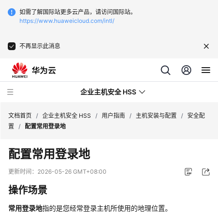
如需了解国际站更多云产品，请访问国际站。
https://www.huaweicloud.com/intl/
不再显示此消息
企业主机安全 HSS
文档首页
/
企业主机安全 HSS
/
用户指南
/
主机安装与配置
/
安全配
置
/
配置常用登录地
最
配置常用登录地
新
动
更新时间：
2026-05-26 GMT+08:00
态
操作场景
技
常用登录地
指的是您经常登录主机所使用的地理位置。
术