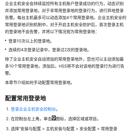
画
企业主机安全会持续监控所有主机账户登录成功的行为，动态识别
册
并添加常用登录地，对于非常用登录地的登录行为，进行异地登录
告警。每台主机最多可以动态添加4个常用登录地。企业主机安全的
产
常用登录地识别机制中，对于开启主机安全防护后，首次登录主机
品
的登录地不会告警，并将以下情况视为常用登录地：
介
登录10次以上的登录地。
绍
连续的4次登录记录中，登录过2次的登录地。
计
除了企业主机安全自动添加的常用登录地外，您也可以主动添加最
费
多10个常用登录地，添加后，HSS将不会对该地的登录行为进行告
说
警。
明
本章节介绍如何手动配置常用登录地。
快
速
配置常用登录地
入
门
登录企业主机安全控制台
。
在控制台左上角，单击
图标，选择区域或项目。
用
户
选择
“
安装与配置
>
主机安装与配置
>
安全配置
>
常用登录