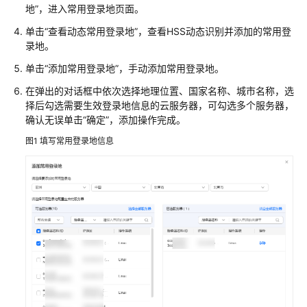
指
地
”
，进入常用登录地页面。
南
单击
“查看动态常用登录地”
，查看HSS动态识别并添加的常用登
录地。
通
单击
过
“添加常用登录地”
，手动添加常用登录地。
IAM
在弹出的对话框中依次选择地理位置、国家名称、城市名称，选
授
择后勾选需要生效登录地信息的云服务器，可勾选多个服务器，
予
确认无误单击
“
确定
”
，添加操作完成。
使
图1
填写常用登录地信息
用
HSS
的
权
限
购
买
并
接
入