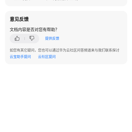
险
预
防
意见反馈
主
文档内容是否对您有帮助？
动
提供反馈
防
御
如您有其它疑问，您也可以通过华为云社区问答频道来与我们联系探讨
云宝助手提问
云社区提问
检
测
与
响
应
安
全
运
营