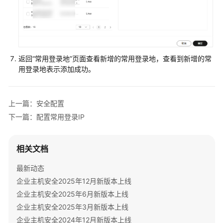
企
业
主
机
安
全
返回
“
常用登录地
”
页面查看新增的常用登录地，查看到新增的常
用登录地表示添加成功。
查
看
防
上一篇：安全配置
护
下一篇：配置常用登录IP
总
览
相关文档
资
最新动态
产
管
企业主机安全2025年12月新版本上线
理
企业主机安全2025年6月新版本上线
企业主机安全2025年3月新版本上线
风
企业主机安全2024年12月新版本上线