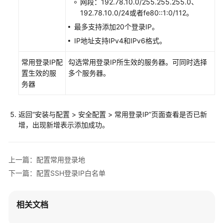
网段：192.78.10.0/255.255.255.0、
企
192.78.10.0/24或者fe80::1:0/112。
业
主
最多支持添加20个登录IP。
机
IP地址支持IPv4和IPv6格式。
安
全
常用登录IP配
勾选常用登录IP所生效的服务器。可同时选择
置生效的服
多个服务器。
查
务器
看
防
护
返回
“
安装与配置
>
安全配置
>
常用登录IP
”
页面查看是否已新
总
增，出现新增表示添加成功。
览
资
上一篇：配置常用登录地
产
下一篇：配置SSH登录IP白名单
管
理
相关文档
风