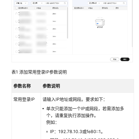
指
南
通
过
IAM
授
予
使
用
HSS
表1
添加常用登录IP参数说明
的
权
参数名称
参数说明
限
常用登录IP
请输入IP地址或网段。要求如下：
购
单次只能添加一个IP或网段，若需添加多
买
个，请重复执行添加操作。
并
例如：
接
IP：192.78.10.3或fe80::1。
入