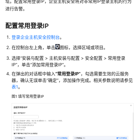
址。配置常用登录IP，企业主机安全将对非常用IP登录主机的行为
画
进行告警。
册
产
配置常用登录IP
品
登录企业主机安全控制台
。
介
绍
在控制台左上角，单击
图标，选择区域或项目。
选择
“
安装与配置
>
主机安装与配置
>
安全配置
>
常用登录
计
IP
”
，单击
“添加常用登录IP”
。
费
说
在弹出的对话框中输入
“常用登录IP”
，勾选需要生效的云服务
明
器，确认无误单击
“
确定
”
，添加操作完成。相关参数说明请参见
表1
。
快
图1
填写常用登录IP
速
入
门
用
户