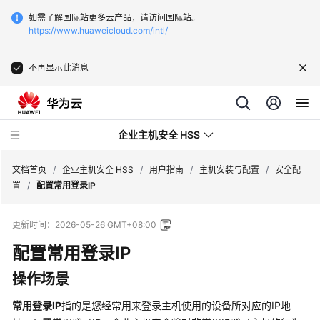
如需了解国际站更多云产品，请访问国际站。
https://www.huaweicloud.com/intl/
不再显示此消息
企业主机安全 HSS
文档首页
/
企业主机安全 HSS
/
用户指南
/
主机安装与配置
/
安全配
置
/
配置常用登录IP
最
更新时间：
2026-05-26 GMT+08:00
新
动
配置常用登录IP
态
操作场景
技
常用登录IP
指的是您经常用来登录主机使用的设备所对应的IP地
术