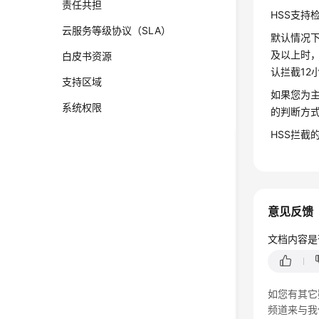
责任共担
HSS支持检
云服务等级协议（SLA）
默认情况下
及以上时，
白皮书资源
认拦截1
支持区域
如果您为
系统权限
的判断方
HSS拦截
意见反馈
文档内容是
如您有其它
频道来与我