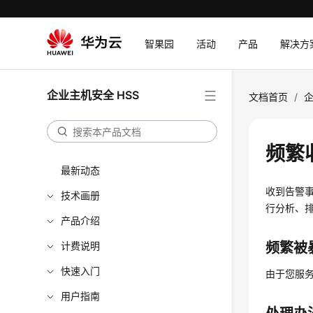
智果园
活动
产品
解决方
企业主机安全 HSS
文档首页
/
企
频繁
最新动态
收到告警
技术画册
行分析、
产品介绍
计费说明
频繁被
快速入门
由于您服
用户指南