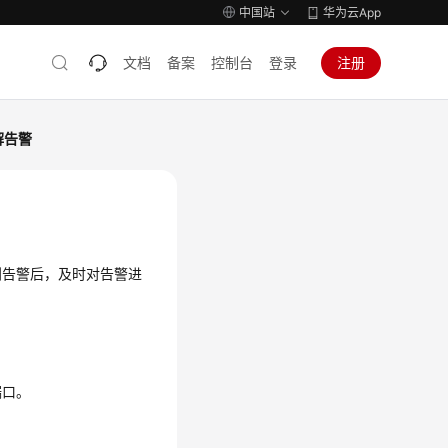
中国站
华为云App
文档
备案
控制台
登录
注册
解告警
到告警后，及时对告警进
端口。