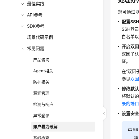
处理办
最佳实践
您可通过
API参考
配置SS
SDK参考
SSH登
白名单以
场景代码示例
开启双
常见问题
双因子认
产品咨询
证。
Agent相关
在
“双因
参见
双
防护相关
修改默
漏洞管理
将默认
录的端
检测与响应
设置安全
异常登录
账户暴力破解
基线检查
建