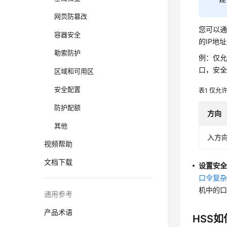
网页防篡改
您可以
容器安全
的IP地
勒索防护
例：仅允
口，安
区域和可用区
安全配置
表1
仅允许
防护配额
方向
其他
入方
视频帮助
文档下载
设置安
口令复
机中的
通用参考
产品术语
HSS