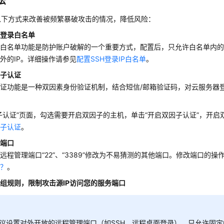
法
以下方式来改善被频繁暴破攻击的情况，降低风险：
H登录白名单
录白名单功能是防护账户破解的一个重要方式，配置后，只允许白名单内的
外的IP。详细操作请参见
配置SSH登录IP白名单
。
因子认证
证功能是一种双因素身份验证机制，结合短信/邮箱验证码，对云服务器
子认证”
页面，勾选需要开启双因子的主机，单击
“开启双因子认证”
，开启
因子认证
。
认端口
的远程管理端口
“22”
、
“3389”
修改为不易猜测的其他端口。修改端口的操
口？
。
组规则，限制攻击源IP访问您的服务端口
议设置对外开放的远程管理端口（如SSH、远程桌面登录），只允许固定