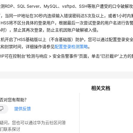
测RDP、SQL Server、MySQL、vsftpd、SSH等账户遭受的口令破解
，当同一IP地址在30秒内连续输入错误密码达5次及以上，或者1小时内
HSS将不区分具体的登录用户，根据最后一次尝试登录的用户名进行告警
2小时），禁止其再次登录，防止主机因账户破解被入侵。
主机开启了HSS基础版以上（不含基础版）防护，您可以通过配置登录安
式和封禁时间，详细操作请参见
配置登录检测策略
。
的IP可在控制台
“
检测与响应
>
安全告警事件
”
页面，单击
“已拦截IP”
上方的
相关文档
否对您有帮助？
提供反馈
疑问，您也可以通过华为云社区问答
们联系探讨