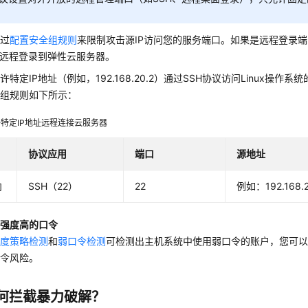
通过
配置安全组规则
来限制攻击源IP访问您的服务端口。如果是远程登录
址远程登录到弹性云服务器。
许特定IP地址（例如，192.168.20.2）通过SSH协议访问Linux操作
全组规则如下所示：
特定IP地址远程连接云服务器
协议应用
端口
源地址
向
SSH（22）
22
例如：192.168.2
全强度高的口令
杂度策略检测
和
弱口令检测
可检测出主机系统中使用弱口令的账户，您可
口令风险。
如何拦截暴力破解？