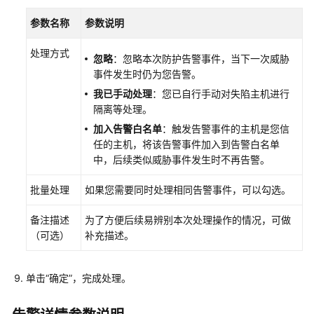
防
参数名称
参数说明
御
处理方式
忽略
：忽略本次防护告警事件，当下一次威胁
应
事件发生时仍为您告警。
用
防
我已手动处理
：您已自行手动对失陷主机进行
护
隔离等处理。
加入告警白名单
：触发告警事件的主机是您信
主
任的主机，将该告警事件加入到告警白名单
机
中，后续类似威胁事件发生时不再告警。
网
页
批量处理
如果您需要同时处理相同告警事件，可以勾选。
防
篡
备注描述
为了方便后续易辨别本次处理操作的情况，可做
改
（可选）
补充描述。
勒
单击
“
确定
”
，完成处理。
索
病
毒