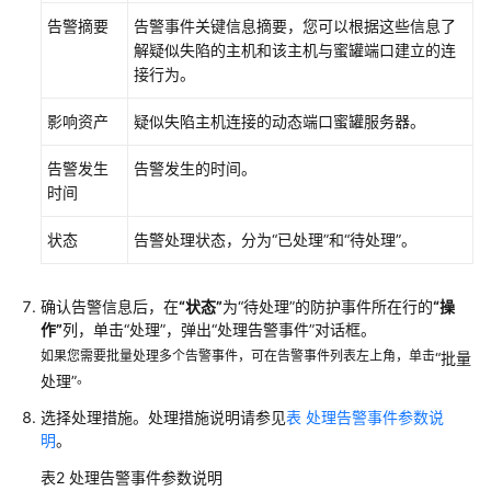
告警摘要
告警事件关键信息摘要，您可以根据这些信息了
查
解疑似失陷的主机和该主机与蜜罐端口建立的连
看
接行为。
防
护
影响资产
疑似失陷主机连接的动态端口蜜罐服务器。
总
览
告警发生
告警发生的时间。
时间
资
状态
告警处理状态，分为
“已处理”
和
“待处理”
。
产
管
理
确认告警信息后，在
“状态”
为
“待处理”
的防护事件所在行的
“操
作”
列，单击
“处理”
，弹出
“处理告警事件”
对话框。
风
如果您需要批量处理多个告警事件，可在告警事件列表左上角，单击
“批量
险
。
处理”
预
防
选择处理措施。处理措施说明请参见
表 处理告警事件参数说
明
。
主
表2
处理告警事件参数说明
动