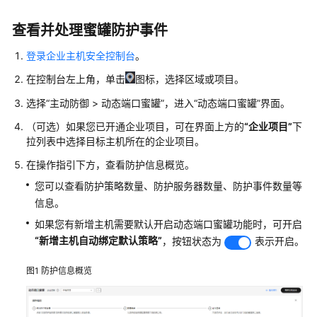
介
绍
查看并处理蜜罐防护事件
计
登录企业主机安全控制台
。
费
在控制台左上角，单击
图标，选择区域或项目。
说
明
选择
“
主动防御
>
动态端口蜜罐
”
，进入
“动态端口蜜罐”
界面。
（可选）如果您已开通企业项目，可在界面上方的
“企业项目”
下
快
拉列表中选择目标主机所在的企业项目。
速
入
在操作指引下方，查看防护信息概览。
门
您可以查看防护策略数量、防护服务器数量、防护事件数量等
信息。
用
户
如果您有新增主机需要默认开启动态端口蜜罐功能时，可开启
指
“新增主机自动绑定默认策略”
，按钮状态为
表示开启。
南
图1
防护信息概览
通
过