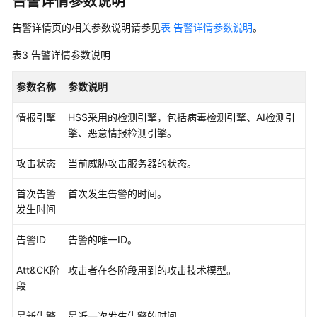
告警详情参数说明
防
护
告警详情页的相关参数说明请参见
表 告警详情参数说明
。
表3
告警详情参数说明
应
用
参数名称
参数说明
进
程
情报引擎
HSS采用的检测引擎，包括病毒检测引擎、AI检测引
控
擎、恶意情报检测引擎。
制
攻击状态
当前威胁攻击服务器的状态。
文
件
首次告警
首次发生告警的时间。
完
发生时间
整
性
告警ID
告警的唯一ID。
管
理
Att&CK阶
攻击者在各阶段用到的攻击技术模型。
段
病
毒
最新告警
最近一次发生告警的时间。