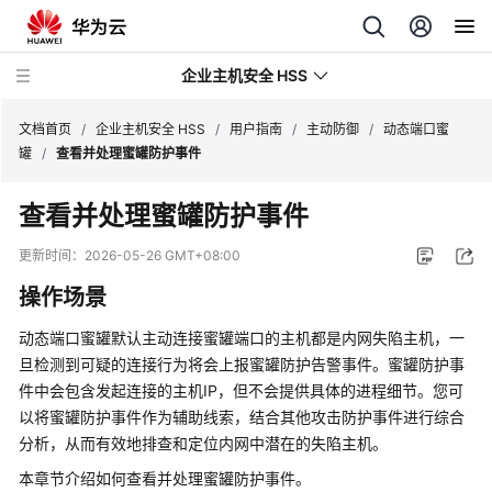
企业主机安全 HSS
文档首页
/
企业主机安全 HSS
/
用户指南
/
主动防御
/
动态端口蜜
罐
/
查看并处理蜜罐防护事件
最
查看并处理蜜罐防护事件
新
动
更新时间：
2026-05-26 GMT+08:00
态
操作场景
技
动态端口蜜罐默认主动连接蜜罐端口的主机都是内网失陷主机，一
术
旦检测到可疑的连接行为将会上报蜜罐防护告警事件。蜜罐防护事
画
件中会包含发起连接的主机IP，但不会提供具体的进程细节。您可
册
以将蜜罐防护事件作为辅助线索，结合其他攻击防护事件进行综合
分析，从而有效地排查和定位内网中潜在的失陷主机。
产
品
本章节介绍如何查看并处理蜜罐防护事件。