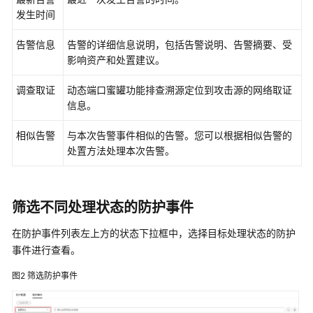
查
发生时间
杀
告警信息
告警的详细信息说明，包括告警说明、告警摘要、受
动
影响资产和处置建议。
态
端
调查取证
动态端口蜜罐功能排查溯源定位到攻击源的网络取证
口
信息。
蜜
罐
相似告警
与本次告警事件相似的告警。您可以根据相似告警的
处置方法处理本次告警。
动
态
端
筛选不同处理状态的防护事件
口
蜜
在防护事件列表左上方的状态下拉框中，选择目标处理状态的防护
罐
事件进行查看。
概
述
图2
筛选防护事件
创