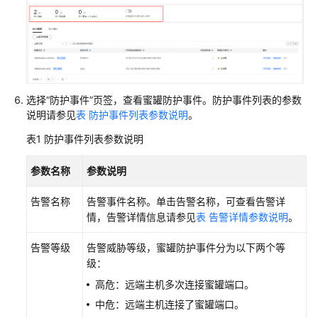
IAM
授
予
使
用
HSS
的
选择
“防护事件”
页签，查看蜜罐防护事件。防护事件列表的参数
权
说明请参见
表 防护事件列表参数说明
。
限
表1
防护事件列表参数说明
购
参数名称
参数说明
买
并
告警名称
告警事件名称。单击告警名称，可查看告警详
接
情，告警详情信息请参见
表 告警详情参数说明
。
入
企
告警等级
告警威胁等级，蜜罐防护事件分为以下两个等
业
级：
主
机
高危：远端主机多次连接蜜罐端口。
安
中危：远端主机连接了蜜罐端口。
全