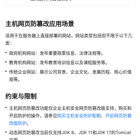
查
看
主机网页防篡改应用场景
防
护
适用于在服务器上直接部署的网站，网站类型包括但不限于以下几
总
类：
览
政府机构网站：发布重要政策信息、法律法规等。
资
教育机构网站：发布教育培训信息以及课程服务等。
产
传统企业网站：展示公司背景、企业文化、发展历程、核心价值
管
观等。
理
约束与限制
风
险
主机网页防篡改
功能仅企业主机安全网页防篡改版支持，购买和
预
开启防护的操作，请参见
购买主机安全防护配额
、
开启网页防篡
防
改版防护
。
主
动态网页防篡改当前仅支持JDK 8、JDK 11和JDK 17的Tomcat
动
应用。