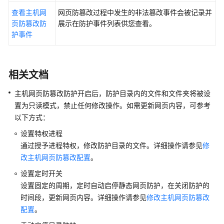
远
查看主机网
网页防篡改过程中发生的非法篡改事件会被记录并
端
页防篡改防
展示在防护事件列表供您查看。
备
护事件
份
修
改
相关文档
主
主机网页防篡改
防护开启后，防护目录内的文件和文件夹将被设
机
置为只读模式，禁止任何修改操作。如需更新网页内容，可参考
网
页
以下方式：
防
设置特权进程
篡
通过授予进程特权，修改防护目录的文件。详细操作请参见
修
改
改主机网页防篡改配置
。
配
置
设置定时开关
设置固定的周期，定时自动启停静态网页防护，在关闭防护的
手
时间段，更新网页内容。详细操作请参见
修改主机网页防篡改
动
配置
。
启