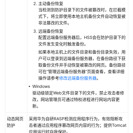
IAM
主动备份恢复
授
当检测到防护目录下的文件被篡改时，在拦截模
予
式下，将立即使用本地主机备份文件自动恢复被
使
非法篡改的文件。
用
远端备份恢复
HSS
配置远端备份服务器后，HSS会在防护目录下的
的
文件发生变化时触发备份。
权
如果本地主机上的文件目录和备份目录失效，用
限
户可以登录到远端备份服务器，在备份路径下获
取备份文件并手动恢复被篡改的网页。备份路径
购
可在
“管理远端备份服务器”
页面查看，查看详细
买
操作请参考
修改远端备份服务器
。
并
接
Windows
入
驱动级锁定Web文件目录下的文件，禁止攻击者修
企
改，网站管理员可通过特权进程进行网站内容更
业
新。
主
动态网页
机
采用华为自研RASP检测应用程序行为，有效阻断攻
防护
安
击者通过应用程序篡改网页内容的行为；提供Tomcat
全
应用运行时自我保护。