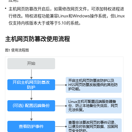
防
主机网页防篡改
开启后，如需修改网页文件，可添加特权进程进
御
行修改。特权进程功能兼容Linux和Windows操作系统，但Linux
仅支持内核版本大于或等于5.10的系统。
应
用
主机网页防篡改
防
使用流程
护
图1
使用流程图
主
机
网
页
防
篡
改
主
机
网
页