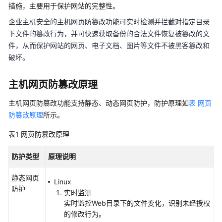
介
措施，主要用于保护网站的完整性。
绍
企业主机安全的
主机
网页防篡改功能可实时检测并拦截对指定目录
下文件的篡改行为，并可快速获取备份的合法文件恢复被篡改的文
计
费
件，从而保护网站的网页、电子文档、图片等文件不被黑客篡改和
说
破坏。
明
主机网页防篡改
原理
快
速
主机网页防篡改
功能支持静态、动态网页防护，防护原理如
表 网页
入
防篡改原理
所示。
门
表1
网页防篡改原理
用
户
防护类型
原理说明
指
静态网页
南
Linux
防护
实时监测
通
实时监控Web目录下的文件变化，识别未经授权
过
的修改行为。