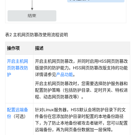
防
篡
改
概
述
表2
主机
网页防篡改使用流程说明
开
操作项
描述
启
主
开启主机网
开启
主机网页防篡改
，并同时启用HSS网页防篡改
机
页防篡改防
版提供的防护能力。HSS网页防篡改版支持的功能
网
护
详情请参见
产品功能
。
页
开启
主机网页防篡改
时，您需要选择防护服务器和
防
配置防护策略（包括防护目录、定时开关、特权进
篡
程、动态网页防篡改等）。
改
防
配置远端备
针对Linux服务器，HSS默认会将防护目录下的文
护
份
（可选）
件备份在您添加防护目录时配置的本地备份路径
下，为了防止本地备份被攻击者破坏，您可以配置
配
远端备份，再为网页备份数据加一层保障。
置