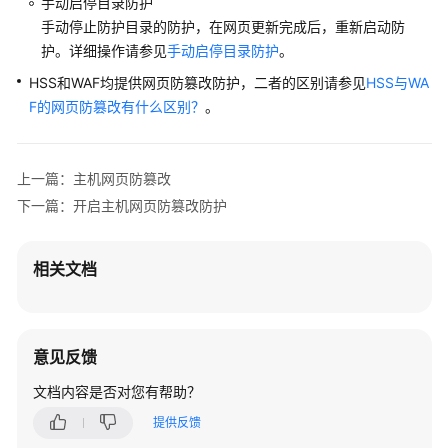
手动启停目录防护
停
手动停止防护目录的防护，在网页更新完成后，重新启动防
目
护。详细操作请参见
手动启停目录防护
。
录
防
HSS和WAF均提供网页防篡改防护，二者的区别请参见
HSS与WA
护
F的网页防篡改有什么区别？
。
删
除
上一篇：主机网页防篡改
主
下一篇：开启主机网页防篡改防护
机
网
页
相关文档
防
篡
改
防
意见反馈
护
资
文档内容是否对您有帮助？
产
提供反馈