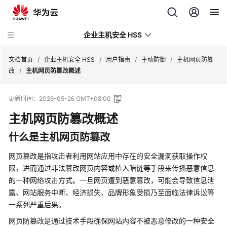
企业主机安全 HSS
文档首页
/
企业主机安全 HSS
/
用户指南
/
主动防御
/
主机网页防篡
改
/
主机网页防篡改概述
最
更新时间：
2026-05-26 GMT+08:00
新
动
主机网页防篡改
概述
态
什么是
主机网页防篡改
技
网页篡改是指攻击者利用网站应用中存在的安全漏洞获取操作权
术
限，进而通过非法篡改网页内容或植入暗链等手段来传播恶意信息
画
的一种网络攻击方式。一旦网页遭到恶意篡改，可能会导致信息泄
册
露、网站服务中断、经济损失、品牌形象受损乃至面临法律诉讼等
一系列严重后果。
产
品
网页防篡改是通过技术手段确保网站内容不被恶意修改的一种安全