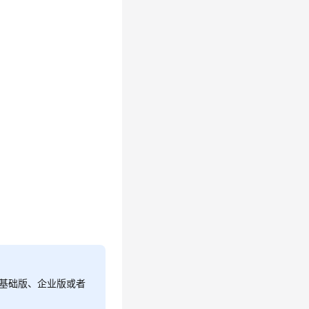
基础版、企业版或者