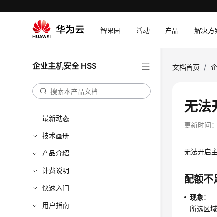
智果园
活动
产品
解决方
企业主机安全 HSS
文档首页
/
企
无法
最新动态
更新时间
技术画册
无法开启
产品介绍
计费说明
配额不
快速入门
现象
：
用户指南
所选区