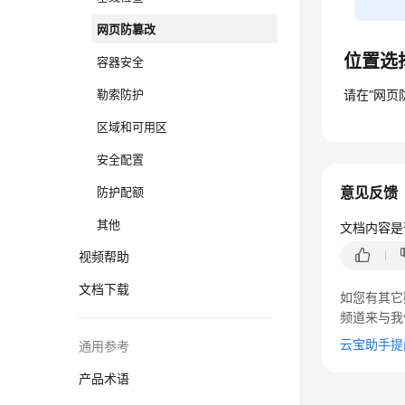
网页防篡改
位置选
容器安全
勒索防护
请在
“
网页
区域和可用区
安全配置
意见反馈
防护配额
其他
文档内容是
视频帮助
文档下载
如您有其它
频道来与我
云宝助手提
通用参考
产品术语