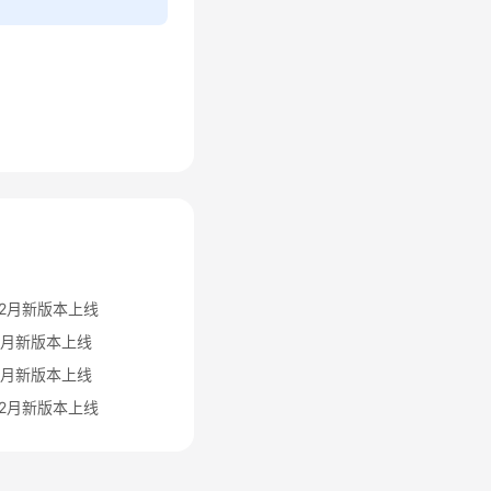
12月新版本上线
6月新版本上线
3月新版本上线
12月新版本上线